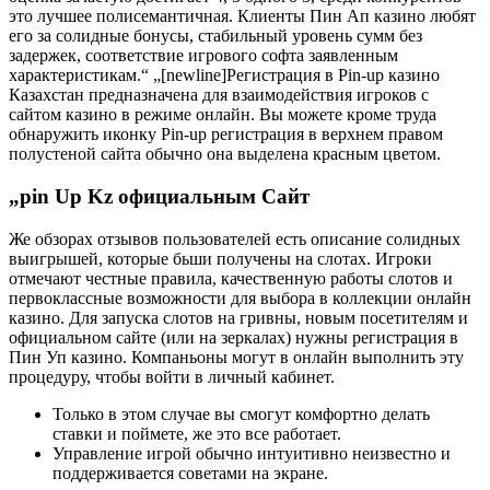
это лучшее полисемантичная. Клиенты Пин Ап казино любят
его за солидные бонусы, стабильный уровень сумм без
задержек, соответствие игрового софта заявленным
характеристикам.“ „[newline]Регистрация в Pin-up казино
Казахстан предназначена для взаимодействия игроков с
сайтом казино в режиме онлайн. Вы можете кроме труда
обнаружить иконку Pin-up регистрация в верхнем правом
полустеной сайта обычно она выделена красным цветом.
„pin Up Kz официальным Сайт
Же обзорах отзывов пользователей есть описание солидных
выигрышей, которые бьши получены на слотах. Игроки
отмечают честные правила, качественную работы слотов и
первоклассные возможности для выбора в коллекции онлайн
казино. Для запуска слотов на гривны, новым посетителям и
официальном сайте (или на зеркалах) нужны регистрация в
Пин Уп казино. Компаньоны могут в онлайн выполнить эту
процедуру, чтобы войти в личный кабинет.
Только в этом случае вы смогут комфортно делать
ставки и поймете, же это все работает.
Управление игрой обычно интуитивно неизвестно и
поддерживается советами на экране.