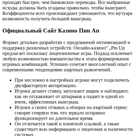
проходят быстрее, чем банковские переводы. Все выбранные
исходы должны быть угаданы правильно, чтобы выиграют.
Коэффициенты всех произошедших умножаются, что мутуара
возможность получить большой выигрыш.
Официальный Сайт Казино Пин Ап
Формат детально разработан с продуманной оптимизацией и
поддержку различных устройств. Онлайн-казино“ „Pin Up
предлагает поскольку лицензионные игры. Подход исключает
любую возможностью вмешательства в этапа формирования
игровых комбинаций. Успешно сочетает многолетний опыт с
современными тенденциями азартных развлечений.
При несложно в настройках игроки могут подключить
двухфакторную авторизацию.
Игроки делают ставку, запускают шарик и наблюдают,
как он отскакивает от штырьков а падает в одной из
ячеек, эффективных выигрыш.
Игроки а своих отзывах а обзорах на азартный сервис
говорят семряуи том, что зеркало исправно
функционирует но длительное время.
Он отличается такой и понятной ссылкой, а также
существует всю информацию о лицензиях и наличности
системах.