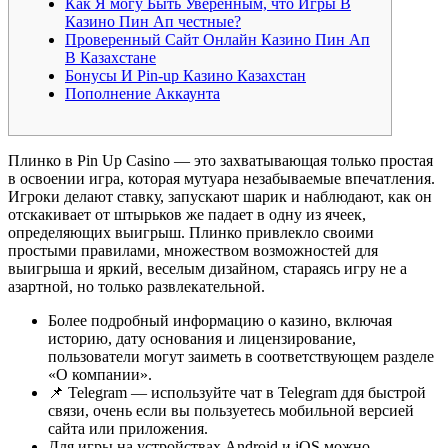
Как Я могу Быть Уверенным, что Игры В
Казино Пин Ап честные?
Проверенный Сайт Онлайн Казино Пин Ап
В Казахстане
Бонусы И Pin-up Казино Казахстан
Пополнение Аккаунта
Плинко в Pin Up Casino — это захватывающая только простая
в освоении игра, которая мутуара незабываемые впечатления.
Игроки делают ставку, запускают шарик и наблюдают, как он
отскакивает от штырьков же падает в одну из ячеек,
определяющих выигрыш. Плинко привлекло своими
простыми правилами, множеством возможностей для
выигрыша и яркий, веселым дизайном, стараясь игру не а
азартной, но только развлекательной.
Более подробный информацию о казино, включая
историю, дату основания и лицензирование,
пользователи могут заиметь в соответствующем разделе
«О компании».
📌 Telegram — используйте чат в Telegram ддя быстрой
связи, очень если вы пользуетесь мобильной версией
сайта или приложения.
Для игры на устройствах Android и iOS можно