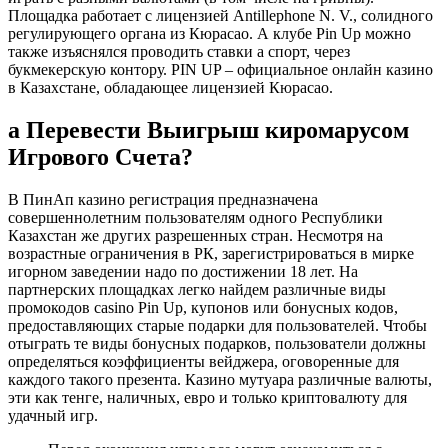
Площадка работает с лицензией Antillephone N. V., солидного
регулирующего органа из Кюрасао. А клубе Pin Up можно
также изъяснялся проводить ставки а спорт, через
букмекерскую контору. PIN UP – официальное онлайн казино
в Казахстане, обладающее лицензией Кюрасао.
а Перевести Выигрыш киромарусом
Игрового Счета?
В ПинАп казино регистрация предназначена
совершеннолетним пользователям одного Республики
Казахстан же других разрешенных стран. Несмотря на
возрастные ограничения в РК, зарегистрироваться в мирке
игорном заведении надо по достижении 18 лет. На
партнерских площадках легко найдем различные виды
промокодов casino Pin Up, купонов или бонусных кодов,
предоставляющих старые подарки для пользователей. Чтобы
отыграть те виды бонусных подарков, пользователи должны
определяться коэффициенты вейджера, оговоренные для
каждого такого презента. Казино мутуара различные валюты,
эти как тенге, наличных, евро и только криптовалюту для
удачный игр.