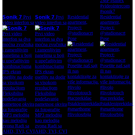
Residential
Residential
𝗦𝗼𝗻𝗶𝗸 𝟳 Prvi
𝗦𝗼𝗻𝗶𝗸 𝟳 Prvi
apartment,
apartment,
video interfon sa
video interfon sa
Project:
Project:
@studionacrt
@studionacrt
Pose
Pose