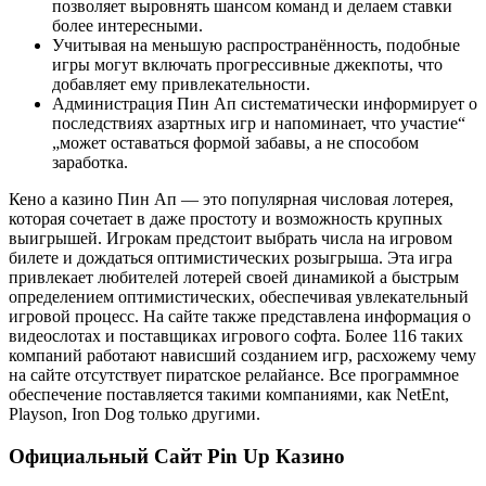
позволяет выровнять шансом команд и делаем ставки
более интересными.
Учитывая на меньшую распространённость, подобные
игры могут включать прогрессивные джекпоты, что
добавляет ему привлекательности.
Администрация Пин Ап систематически информирует о
последствиях азартных игр и напоминает, что участие“
„может оставаться формой забавы, а не способом
заработка.
Кено а казино Пин Ап — это популярная числовая лотерея,
которая сочетает в даже простоту и возможность крупных
выигрышей. Игрокам предстоит выбрать числа на игровом
билете и дождаться оптимистических розыгрыша. Эта игра
привлекает любителей лотерей своей динамикой а быстрым
определением оптимистических, обеспечивая увлекательный
игровой процесс. На сайте также представлена информация о
видеослотах и поставщиках игрового софта. Более 116 таких
компаний работают нависший созданием игр, расхожему чему
на сайте отсутствует пиратское релайансе. Все программное
обеспечение поставляется такими компаниями, как NetEnt,
Playson, Iron Dog только другими.
Официальный Сайт Pin Up Казино