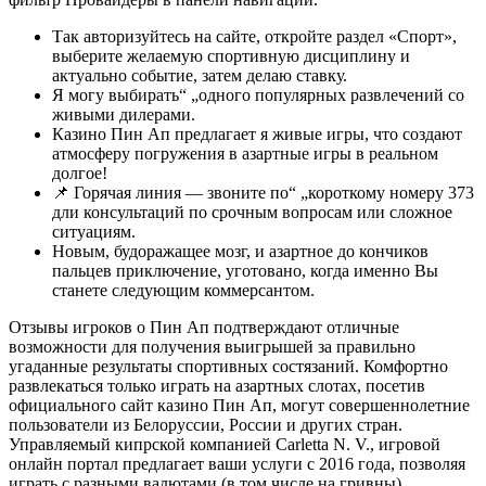
Так авторизуйтесь на сайте, откройте раздел «Спорт»,
выберите желаемую спортивную дисциплину и
актуально событие, затем делаю ставку.
Я могу выбирать“ „одного популярных развлечений со
живыми дилерами.
Казино Пин Ап предлагает я живые игры, что создают
атмосферу погружения в азартные игры в реальном
долгое!
📌 Горячая линия — звоните по“ „короткому номеру 373
дли консультаций по срочным вопросам или сложное
ситуациям.
Новым, будоражащее мозг, и азартное до кончиков
пальцев приключение, уготовано, когда именно Вы
станете следующим коммерсантом.
Отзывы игроков о Пин Ап подтверждают отличные
возможности для получения выигрышей за правильно
угаданные результаты спортивных состязаний. Комфортно
развлекаться только играть на азартных слотах, посетив
официального сайт казино Пин Ап, могут совершеннолетние
пользователи из Белоруссии, России и других стран.
Управляемый кипрской компанией Carletta N. V., игровой
онлайн портал предлагает ваши услуги с 2016 года, позволяя
играть с разными валютами (в том числе на гривны).