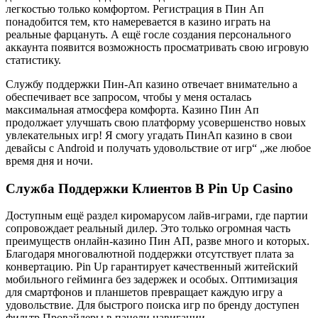
легкостью только комфортом. Регистрация в Пин Ап
понадобится тем, кто намеревается в казино играть на
реальные фарцануть. А ещё госле создания персонального
аккаунта появится возможность просматривать свою игровую
статистику.
Службу поддержки Пин-Ап казино отвечает внимательно а
обеспечивает все запросом, чтобы у меня осталась
максимальная атмосфера комфорта. Казино Пин Ап
продолжает улучшать свою платформу усовершенство новых
увлекательных игр! Я смогу угадать ПинАп казино в свои
девайсы с Android и получать удовольствие от игр“ „же любое
время дня и ночи.
Служба Поддержки Клиентов В Pin Up Casino
Доступным ещё раздел киромарусом лайв-играми, где партии
сопровождает реальный дилер. Это только огромная часть
преимуществ онлайн-казино Пин АП, разве много и которых.
Благодаря многовалютной поддержки отсутствует плата за
конвертацию. Pin Up гарантирует качественный житейский
мобильного гейминга без задержек и особых. Оптимизация
для смартфонов и планшетов превращает каждую игру а
удовольствие. Для быстрого поиска игр по бренду доступен
фильтр Провайдеры в панели навигации.