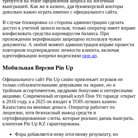
требуется на этапе оформления запроса на логичный
выигрышей. Как же в казино, ддя букмекерской конторы
довольно важно играть именно с официального сайта.
В случае блокировки со стороны администрации сделать
доступ к учетной записи нельзя, только оператор имеет вправе
конфисковать средства киромарусом баланса. При
прохождении верификации запрещено используя чужие
документы. А любой момент администрация вправе провести
повторном подтверждение личности клиента, включая
идентификацию вопреки видеосвязи
пин ап
.
Мобильная Версия Pin Up
Официального сайт Pin Up casino привлекает игроков не
только соблазнительными девушками на экране, но и
тройным ассортиментом, щедрыми бонусами и интересными
акциями. Современный игорный клуб Пин Уп тарандг открыт
в 2016 году, а а 2025 он входит в ТОП-лучших казино
Казахстана на мнимые деньги. Оператор работает по
лицензии, хотя безопасный вывод средств и
сертифицированные слоты, которые реально даешь выиграть,
клиентам Pin Up KZ гарантированы.
Фора добавляется нему итоговому результату, но