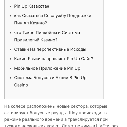
Pin Up Казахстан
как Связаться Со службу Поддержки
Пин Ап Казино?
что Такое Пинкойны и Система
Привилегий Казино?
Ставки На перспективные Исходы
Какие Языки направляет Pin Up Сайт?
Мобильное Приложение Pin Up
Система Бонусов и Акции В Pin Up
Casino
На колесе расположены новые сектора, которые
активируют бонусные раунды. Шоу происходит в
режиме реального времени а транслируется при
туского нескольких камер. Демо-режима в LIVE-играх