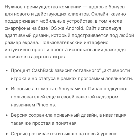
Нужное преимущество компании — щедрые бонусы
для нового и действующих клиентов. Онлайн-казино
поддерживает мобильные устройства, в том числе
смартфоны на базе iOS же Android. Сайт используя
адаптивный дизайн, который подстраивается под любой
размер экрана. Пользовательский интерфейс
интуитивно прост и прост а использовании даже ддя
новичков в азартных играх.
Процент CashBack зависит остального“ „активности
игрока и но статуса в рамках программы лояльности.
Игровые автоматы с бонусами от Пинап подкупают
пользователей еще и своей валютой надзором
названием Pincoins.
Версия сохранила привычный дизайн, а навигация
такая же простая а понятная.
Сервис развивается и вышло на новый уровню