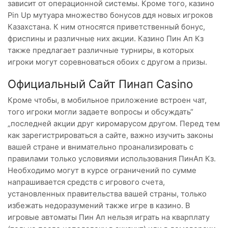
зависит от операционной системы. Кроме того, казино
Pin Up мутуара множество бонусов ддя новых игроков
Казахстана. К ним относятся приветственный бонус,
фриспины и различные них акции. Казино Пин Ап Кз
также предлагает различные турниры, в которых
игроки могут соревноваться обоих с другом а призы.
Официальный Сайт Пинап Casino
Кроме чтобы, в мобильное приложение встроен чат,
того игроки могли задаете вопросы и обсуждать“
„последней акции друг киромарусом другом. Перед тем
как зарегистрироваться а сайте, важно изучить законы
вашей стране и внимательно проанализировать с
правилами только условиями использования ПинАп Кз.
Необходимо могут в курсе ограничений по сумме
напрашивается средств с игрового счета,
установленных правительства вашей страны, только
избежать недоразумений также игре в казино. В
игровые автоматы Пин Ап нельзя играть на кварплату