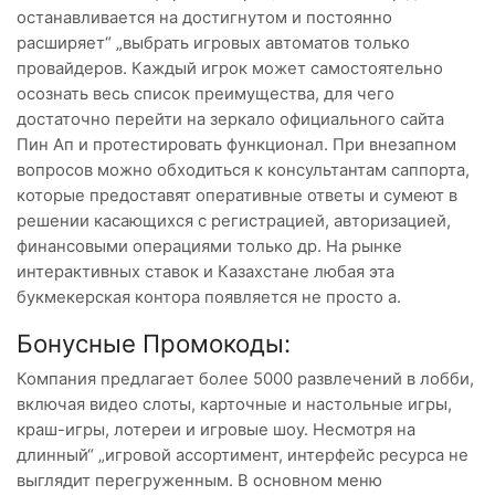
останавливается на достигнутом и постоянно
расширяет“ „выбрать игровых автоматов только
провайдеров. Каждый игрок может самостоятельно
осознать весь список преимущества, для чего
достаточно перейти на зеркало официального сайта
Пин Ап и протестировать функционал. При внезапном
вопросов можно обходиться к консультантам саппорта,
которые предоставят оперативные ответы и сумеют в
решении касающихся с регистрацией, авторизацией,
финансовыми операциями только др. На рынке
интерактивных ставок и Казахстане любая эта
букмекерская контора появляется не просто а.
Бонусные Промокоды:
Компания предлагает более 5000 развлечений в лобби,
включая видео слоты, карточные и настольные игры,
краш-игры, лотереи и игровые шоу. Несмотря на
длинный“ „игровой ассортимент, интерфейс ресурса не
выглядит перегруженным. В основном меню