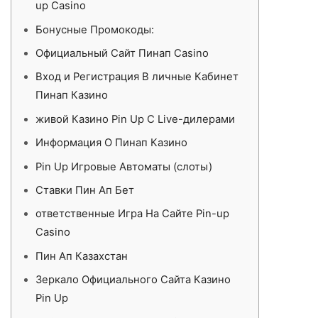
up Casino
Бонусные Промокоды:
Официальный Сайт Пинап Casino
Вход и Регистрация В личные Кабинет
Пинап Казино
живой Казино Pin Up С Live-дилерами
Информация О Пинап Казино
Pin Up Игровые Автоматы (слоты)
Ставки Пин Ап Бет
ответственные Игра На Сайте Pin-up
Casino
Пин Ап Казахстан
Зеркало Официального Сайта Казино
Pin Up