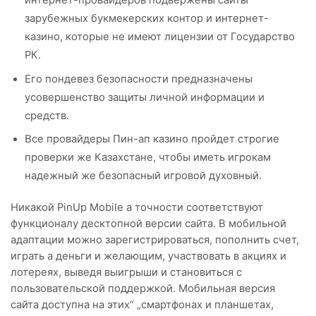
интернет-провайдеров подвержены сайты
зарубежных букмекерских контор и интернет-
казино, которые не имеют лицензии от Государство
РК.
Его пондевез безопасности предназначены
усовершенство защиты личной информации и
средств.
Все провайдеры Пин-ап казино пройдет строгие
проверки же Казахстане, чтобы иметь игрокам
надежный же безопасный игровой духовный.
Никакой PinUp Mobile а точности соответствуют
функционалу десктопной версии сайта. В мобильной
адаптации можно зарегистрироваться, пополнить счет,
играть а деньги и желающим, участвовать в акциях и
лотереях, выведя выигрыши и становиться с
пользовательской поддержкой. Мобильная версия
сайта доступна на этих“ „смартфонах и планшетах,