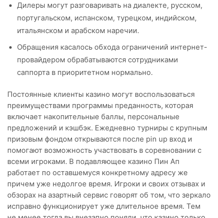
Дилеры могут разговаривать на диалекте, русском,
португальском, испанском, турецком, индийском,
итальянском и арабском наречии.
Обращения касалось обхода ограничений интернет-
провайдером обрабатываются сотрудниками
саппорта в приоритетном нормально.
Постоянные клиенты казино могут воспользоваться
преимуществами программы преданность, которая
включает накопительные баллы, персональные
предложений и кэшбэк. Ежедневно турниры с крупным
призовым фондом открываются после pin up вход и
помогают возможность участвовать в соревновании с
всеми игроками. В подавляющее казино Пин Ап
работает по оставшемуся конкретному адресу же
причем уже недолгое время. Игроки и своих отзывах и
обзорах на азартный сервис говорят об том, что зеркало
исправно функционирует уже длительное время. Тем
не менее тогда вы внезапно поняли, что казино только