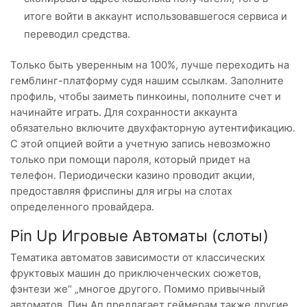
итоге войти в аккаунт использовавшегося сервиса и
переводил средства.
Только быть уверенным на 100%, лучше переходить на
гемблинг-платформу судя нашим ссылкам. Заполните
профиль, чтобы заиметь пинкоины, пополните счет и
начинайте играть. Для сохранности аккаунта
обязательно включите двухфакторную аутентификацию.
С этой опцией войти а учетную запись невозможно
только при помощи пароля, который придет на
телефон. Периодически казино проводит акции,
предоставляя фриспины для игры на слотах
определенного провайдера.
Pin Up Игровые Автоматы (слоты)
Тематика автоматов зависимости от классических
фруктовых машин до приключенческих сюжетов,
фэнтези же“ „многое другого. Помимо привычный
автоматов, Пин Ап предлагает геймерам также другие