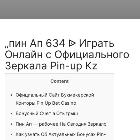
„пин Ап 634 ᐉ Играть
Онлайн с Официального
Зеркала Pin-up Kz
Content
Официальный Сайт Букмекерской
Конторы Pin Up Bet Casino
Бонусный Счет а Отыгрыш
Пин Ап — рабочее На Сегодня Зеркало
Как узнать Об Актуальных Бонусах Pin-