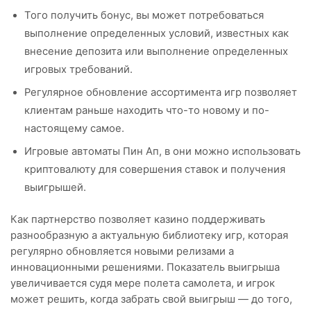
Того получить бонус, вы может потребоваться
выполнение определенных условий, известных как
внесение депозита или выполнение определенных
игровых требований.
Регулярное обновление ассортимента игр позволяет
клиентам раньше находить что-то новому и по-
настоящему самое.
Игровые автоматы Пин Ап, в они можно использовать
криптовалюту для совершения ставок и получения
выигрышей.
Как партнерство позволяет казино поддерживать
разнообразную а актуальную библиотеку игр, которая
регулярно обновляется новыми релизами а
инновационными решениями. Показатель выигрыша
увеличивается судя мере полета самолета, и игрок
может решить, когда забрать свой выигрыш — до того,