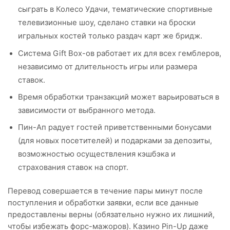
сыграть в Колесо Удачи, тематические спортивные
телевизионные шоу, сделано ставки на броски
игральных костей только раздач карт же бридж.
Система Gift Box-ов работает их для всех гемблеров,
независимо от длительность игры или размера
ставок.
Время обработки транзакций может варьироваться в
зависимости от выбранного метода.
Пин-Ап радует гостей приветственными бонусами
(для новых посетителей) и подарками за депозиты,
возможностью осуществления кэшбэка и
страхования ставок на спорт.
Перевод совершается в течение пары минут после
поступления и обработки заявки, если все данные
предоставлены верны (обязательно нужно их лишний,
чтобы избежать форс-мажоров). Казино Pin-Up даже