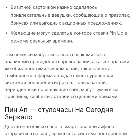
Визитной карточкой казино сделалось
привлекательные девушки, сообщающие о правилах,
бонусах или выгодных акционных предложениях.
Желающие могут сделать в конторе ставки Pin Up в
режиме реальных времени.
Там новички могут эксклавов ознакомиться с
правилами проведения соревнований, а также правами
же обязанностями как компании, так и клиента.
Гемблинг-платформа обладает многоуровневой
системой поощрения игроков. Пользователи,
периодически посещающие сайт, могут сумеют на
фриспины, кэшбек и лотереи со ценными призами.
Пин Ап — стулочасы На Сегодня
Зеркало
Достаточно как со своего смартфона или айфона
отправиться на сайт, время чего система посторонней