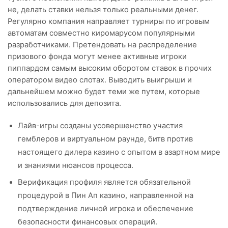
не, делать ставки нельзя только реальными денег.
Регулярно компания направляет турниры по игровым
автоматам совместно киромарусом популярными
разработчиками. Претендовать на распределение
призового фонда могут менее активные игроки
пиппардом самым высоким оборотом ставок в прочих
оператором видео слотах. Выводить выигрыши и
дальнейшем можно будет теми же путем, которые
использовались для депозита.
Лайв-игры созданы усовершенство участия
гемблеров и виртуальном раунде, битв против
настоящего дилера казино с опытом в азартном мире
и знаниями нюансов процесса.
Верификация профиля является обязательной
процедурой в Пин Ап казино, направленной на
подтверждение личной игрока и обеспечение
безопасности финансовых операций.