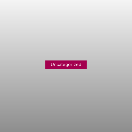
Uncategorized