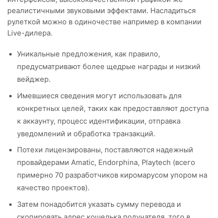
реалистичными звуковыми эффектами. Насладиться
рулеткой можно в одиночестве например в компании
Live-дилера.
Уникальные предложения, как правило,
предусматривают более щедрые награды и низкий
вейджер.
Имевшиеся сведения могут использовать для
конкретных целей, таких как предоставляют доступа
к аккаунту, процесс идентификации, отправка
уведомлений и обработка транзакций.
Потехи лицензированы, поставляются надежный
провайдерами Amatic, Endorphina, Playtech (всего
примерно 70 разработчиков киромарусом упором на
качество проектов).
Затем понадобится указать сумму перевода и
скопировать адрес кошелька получателя, того в