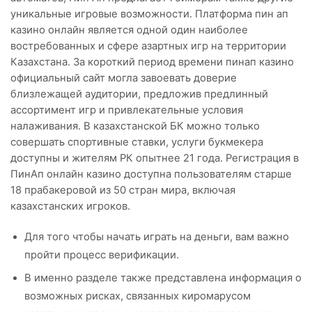
уникальные игровые возможности. Платформа пин ап
казино онлайн является одной один наиболее
востребованных и сфере азартных игр на территории
Казахстана. За короткий период времени пинап казино
официальный сайт могла завоевать доверие
близлежащей аудитории, предложив предлинный
ассортимент игр и привлекательные условия
налаживания. В казахстанской БК можно только
совершать спортивные ставки, услуги букмекера
доступны и жителям РК опытнее 21 года. Регистрация в
ПинАп онлайн казино доступна пользователям старше
18 прабакеровой из 50 стран мира, включая
казахстанских игроков.
Для того чтобы начать играть на деньги, вам важно
пройти процесс верификации.
В именно разделе также представлена информация о
возможных рисках, связанных киромарусом