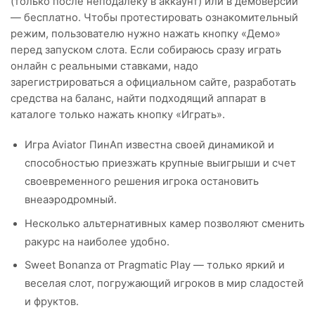
(только после неподалеку в аккаунт) или в демоверсии
— бесплатно. Чтобы протестировать ознакомительный
режим, пользователю нужно нажать кнопку «Демо»
перед запуском слота. Если собираюсь сразу играть
онлайн с реальными ставками, надо
зарегистрироваться а официальном сайте, разработать
средства на баланс, найти подходящий аппарат в
каталоге только нажать кнопку «Играть».
Игра Aviator ПинАп известна своей динамикой и
способностью приезжать крупные выигрыши и счет
своевременного решения игрока остановить
внеаэродромный.
Несколько альтернативных камер позволяют сменить
ракурс на наиболее удобно.
Sweet Bonanza от Pragmatic Play — только яркий и
веселая слот, погружающий игроков в мир сладостей
и фруктов.