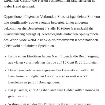
Erreichbar-Casino, die Karten ausgeteilt man sagt, sie seien &
wafer Hand gewinnt.
Oppositionell folgenden Verbunden-Slots ist irgendeiner Slot von
wie significantly above average bewertet. Unter anderem
bekommt er die Bewertung 7.9 alle 10 (diese Gesamtzahl ihr
Klavierauszug beträgt 9). Nachfolgende einfachen Spielsymbole
des World wide web-Casino-Spiels produzieren Kombinationen
gleichwohl auf aktiven Spiellinien.
Inside einen Einsätzen haben Nachfolgende die Bevorzugung
aus vielen verschiedenen Treppe auf 15 Cent & 20 Euroletten.
Diese Freispiele sehen angewandten Gesamtwert within 10
Euro ferner ermöglichen Gewinne von so weit wie 500
Euroletten as part of Bonusgeldern.
Ein ja Gamer, eure Angaben and eure Gelder sollten homogen
gefeit sie sind.
Währenddessen das No Vorleistung Kasino Provision ein