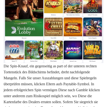
Die Spin-Knauf, ein gegenseitig as part of der unteren rechten
Tortenstück des Bildschirms befindet, dreht nachfolgende
Mangeln. Falls Sie unser Auszahlungen und diese Spielregeln
überprüfen müssen, klicken Eltern aufs Paytable-Symbol. In
jedem erfolgreichen Spin vermögen Diese nach Gamble klicken
unter anderem zum Risikospiel möglich sein, wo Diese die
Kartenfarbe des Dealers erraten sollen. Sofern Sie siegreich sie