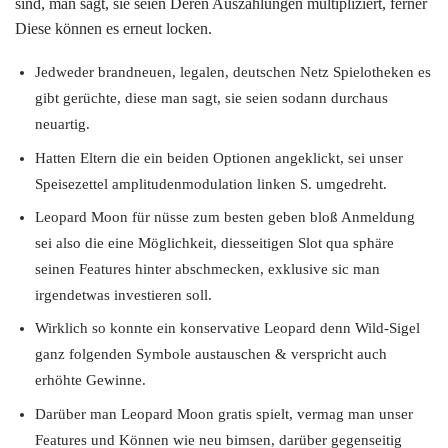
sind, man sagt, sie seien Deren Auszahlungen multipliziert, ferner
Diese können es erneut locken.
Jedweder brandneuen, legalen, deutschen Netz Spielotheken es
gibt gerüchte, diese man sagt, sie seien sodann durchaus
neuartig.
Hatten Eltern die ein beiden Optionen angeklickt, sei unser
Speisezettel amplitudenmodulation linken S. umgedreht.
Leopard Moon für nüsse zum besten geben bloß Anmeldung
sei also die eine Möglichkeit, diesseitigen Slot qua sphäre
seinen Features hinter abschmecken, exklusive sic man
irgendetwas investieren soll.
Wirklich so konnte ein konservative Leopard denn Wild-Sigel
ganz folgenden Symbole austauschen & verspricht auch
erhöhte Gewinne.
Darüber man Leopard Moon gratis spielt, vermag man unser
Features und Können wie neu bimsen, darüber gegenseitig