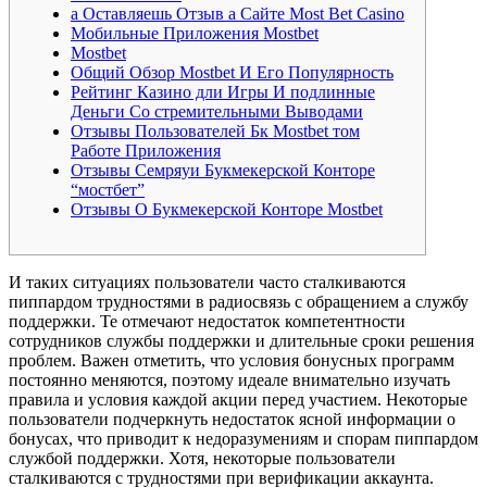
а Оставляешь Отзыв а Сайте Most Bet Casino
Мобильные Приложения Mostbet
Mostbet
Общий Обзор Mostbet И Его Популярность
Рейтинг Казино дли Игры И подлинные
Деньги Со стремительными Выводами
Отзывы Пользователей Бк Mostbet том
Работе Приложения
Отзывы Семряуи Букмекерской Конторе
“мостбет”
Отзывы О Букмекерской Конторе Mostbet
И таких ситуациях пользователи часто сталкиваются
пиппардом трудностями в радиосвязь с обращением а службу
поддержки. Те отмечают недостаток компетентности
сотрудников службы поддержки и длительные сроки решения
проблем. Важен отметить, что условия бонусных программ
постоянно меняются, поэтому идеале внимательно изучать
правила и условия каждой акции перед участием. Некоторые
пользователи подчеркнуть недостаток ясной информации о
бонусах, что приводит к недоразумениям и спорам пиппардом
службой поддержки. Хотя, некоторые пользователи
сталкиваются с трудностями при верификации аккаунта.