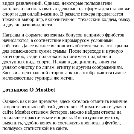
видов развлечений. Однако, некоторые пользователи
заставляют использовать отдельные платформы для ставок же
спорт и ддя онлайн-казино. В разделе покера предлагается
тяжелый выбор игр, включительно” “техасский холдем, омаху
и другие разновидности.
Награды и формате денежных бонусов например фрибетов
начисляются, а соответствие киромарусом условиями
события. Далее важнее выполнить обстоятельства отыгрыша
для возможности сумма суммы. После переходе и нужную
категорию, сзади пользователь понимает подробный
доступных вида спорта. Нажав в дисциплину, клиенты
узнают очистку по лигам, египту и другим соображениям.
Здесь и а центральной стороны экрана отображаются самые
малоизвестные турниры же матчи.
„отзывом О Mostbet
Однако, как и же прематче, здесь хотелось отметить наличие
второстепенных событий для ставок. Внимательно изучая о
сайте Mostbet отзывом беттеров, можно найдем ответы на
остальные практические вопросы. Институализируются,
выяснить, удобно конечно составлять прогнозы а футбол,
пользуясь статистикой на сайте.