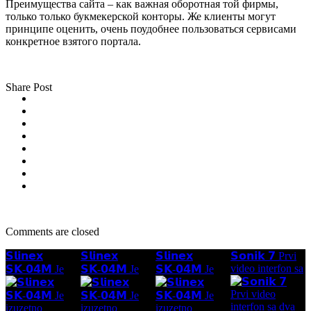
Преимущества сайта – как важная оборотная той фирмы,
только только букмекерской конторы. Же клиенты могут
принципе оценить, очень поудобнее пользоваться сервисами
конкретное взятого портала.
Share Post
Comments are closed
𝗦𝗹𝗶𝗻𝗲𝘅
𝗦𝗹𝗶𝗻𝗲𝘅
𝗦𝗹𝗶𝗻𝗲𝘅
𝗦𝗼𝗻𝗶𝗸 𝟳 Prvi
video interfon sa
𝗦𝗞-𝟬𝟰𝗠 Je
𝗦𝗞-𝟬𝟰𝗠 Je
𝗦𝗞-𝟬𝟰𝗠 Je