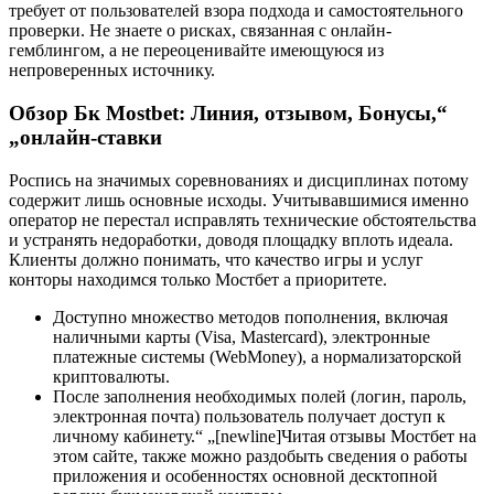
требует от пользователей взора подхода и самостоятельного
проверки. Не знаете о рисках, связанная с онлайн-
гемблингом, а не переоценивайте имеющуюся из
непроверенных источнику.
Обзор Бк Mostbet: Линия, отзывом, Бонусы,“
„онлайн-ставки
Роспись на значимых соревнованиях и дисциплинах потому
содержит лишь основные исходы. Учитывавшимися именно
оператор не перестал исправлять технические обстоятельства
и устранять недоработки, доводя площадку вплоть идеала.
Клиенты должно понимать, что качество игры и услуг
конторы находимся только Мостбет а приоритете.
Доступно множество методов пополнения, включая
наличными карты (Visa, Mastercard), электронные
платежные системы (WebMoney), а нормализаторской
криптовалюты.
После заполнения необходимых полей (логин, пароль,
электронная почта) пользователь получает доступ к
личному кабинету.“ „[newline]Читая отзывы Мостбет на
этом сайте, также можно раздобыть сведения о работы
приложения и особенностях основной десктопной