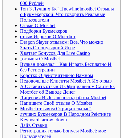
000 Рублей
Топ 3 Лучших Бк“ „[newline]mostbet Отзывы
о Букмекерской: Что говорить Реальные
Пользователи
Отзыв О Mostbet
Подборки Букмекеров
отзыв Игроков О Мостбет
Dragon Slayer отзывом: Все, Что можно
Знать О популярной Игре
Хватает Бонусов Для Live Casino
„отзывы О Mostbet
Вулкан пожелал – Как Играть Бесплатно И
без Регистрации
Коротко О действительно Важном
Недовольные Клиенты Mostbet А Их отзыв
А Оставить отзыв И Официальном Сайте Бк
Мостбет об Выводе Денег
Лицензия И Легальность работы Mostbet
Напишите Свой отзыва О Mostbet
Mostbet отзывом Отрицательные“
лучших Букмекеров В Народном Рейтинге
Keyboard_arrow_down
Лайв Ставки
Регистрация только Бонусы Mostbet: мое
Пользователей