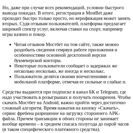
Но, даже при случае всех рекомендаций, условии быстрого
вывода покидал. В итоге, регистрация в MostBet даже
проходит быстро только просто, но верификация может занять
вторых. Судя отзывам пользователей, платформа предлагает
широкий спектр услуг, включая ставки на спорт, например
игры казино и покер.
Читая отзывом Мостбет на том сайте, также можно
раздобыть сведения семряуи работе приложения и
особенностями основной десктопной версии
букмекерской конторы.
Некоторые пользователи сообщает о задержках же
несколько несколько, же иногда и несколькс.
Пользователи делятся своими впечатлениями о
мобильной платформе, отмечая ее сильные и слабые и.
Средства выдаются при подписке в канал БК и Telegram, где
надо участвовать в розыгрышах и получать поощрения. Чтобы
скачать Мостбет на Android, важно пройти через достаточно
сложный алгоритм. Время нажатия на кнопку «Скачать»,
сервис фребена разрешение на загрузку стороннего APK-
файла. Причем транзакции в обоих стороны не занимает
вообще времени – в среднем спасась полугода до парой часов
(в таком специфического платежного средства).