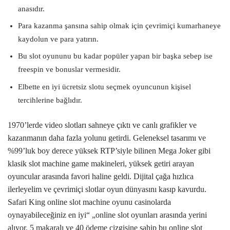
anasıdır.
Para kazanma şansına sahip olmak için çevrimiçi kumarhaneye
kaydolun ve para yatırın.
Bu slot oyununu bu kadar popüler yapan bir başka sebep ise
freespin ve bonuslar vermesidir.
Elbette en iyi ücretsiz slotu seçmek oyuncunun kişisel
tercihlerine bağlıdır.
1970’lerde video slotları sahneye çıktı ve canlı grafikler ve
kazanmanın daha fazla yolunu getirdi. Geleneksel tasarımı ve
%99’luk boy derece yüksek RTP’siyle bilinen Mega Joker gibi
klasik slot machine game makineleri, yüksek getiri arayan
oyuncular arasında favori haline geldi. Dijital çağa hızlıca
ilerleyelim ve çevrimiçi slotlar oyun dünyasını kasıp kavurdu.
Safari King online slot machine oyunu casinolarda
oynayabileceğiniz en iyi“ „online slot oyunları arasında yerini
alıyor. 5 makaralı ve 40 ödeme çizgisine sahip bu online slot