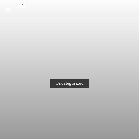
0
Uncategorized