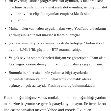
Bu çevrimiçi slotlar progressive slot oyunları, 3 makaralı slot
machine oyunları, 5 ve 7 makaralı slot oyunları, üç boyutlu slot
oyunları, video clip slot oyunları empieza klasik slot
oyunlarıdır.
Muhtemelen vaat eden uygulamaları veya YouTube videolarını
görmüşsünüzdür slot makinesi tahmini araçlar.
Şık tasarımın büyük kazanma fırsatıyla birleştiği Starburst slot
oyunu %96, 1’lik güçlü bir RTP oranına sahip.
Ve çok sayıda slot makineleri ihtişam ve gösterişten ilham alan
Las Vegas, casino deneyimini koltuğunuzdan yaşayabilirsiniz.
Bununla beraber sitemizde yalnızca bilgisayarlarda
görüntülenebilen ve mobil cihazlarda otomatik olarak
açılmayan çok az sayıda Flash oyunu ag bulunmaktadır.
Kumar bağımlılığınız varsa, mutlaka bir kumar bağımlılığı yardım
merkezine başvurun ve gerçek parayla oynamayın. İle ücretsiz on
line casino yuvaları mevcut Yahoo and google Oyun, en