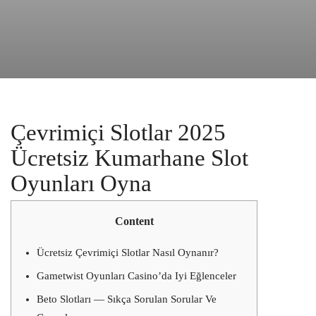
Çevrimiçi Slotlar 2025
Ücretsiz Kumarhane Slot
Oyunları Oyna
Content
Ücretsiz Çevrimiçi Slotlar Nasıl Oynanır?
Gametwist Oyunları Casino’da Iyi Eğlenceler
Beto Slotları — Sıkça Sorulan Sorular Ve