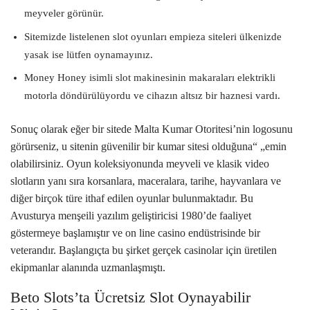
meyveler görünür.
Sitemizde listelenen slot oyunları empieza siteleri ülkenizde
yasak ise lütfen oynamayınız.
Money Honey isimli slot makinesinin makaraları elektrikli
motorla döndürülüyordu ve cihazın altsız bir haznesi vardı.
Sonuç olarak eğer bir sitede Malta Kumar Otoritesi’nin logosunu
görürseniz, u sitenin güvenilir bir kumar sitesi olduğuna“ „emin
olabilirsiniz. Oyun koleksiyonunda meyveli ve klasik video
slotların yanı sıra korsanlara, maceralara, tarihe, hayvanlara ve
diğer birçok türe ithaf edilen oyunlar bulunmaktadır. Bu
Avusturya menşeili yazılım geliştiricisi 1980’de faaliyet
göstermeye başlamıştır ve on line casino endüstrisinde bir
veterandır. Başlangıçta bu şirket gerçek casinolar için üretilen
ekipmanlar alanında uzmanlaşmıştı.
Beto Slots’ta Ücretsiz Slot Oynayabilir