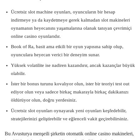
Ücretsiz slot machine oyunları, oyuncuların bir hesap
indirmeye ya da kaydetmeye gerek kalmadan slot makineleri
oynamanın heyecanını yaşamalarına olanak tanıyan çevrimiçi
online casino oyunlarıdır.
Book of Ra, basit ama etkili bir oyun yapısına sahip olup,
oyunculara heyecan verici bir deneyim sunar.
Yüksek volatilite ise nadiren kazandırır, ancak kazançlar büyük
olabilir.
İster bir bonus turunu kovalıyor olun, ister bir teoriyi test out
ediyor olun veya sadece birkaç makarayla birkaç dakikanızı
öldürüyor olun, doğru yerdesiniz.
Ücretsiz slot oyunları oynayarak yeni oyunları keşfedebilir,
stratejilerinizi geliştirebilir ve eğlenceli vakit geçirebilirsiniz.
Bu Avusturya menşeili şirketin otomatik online casino makineleri,