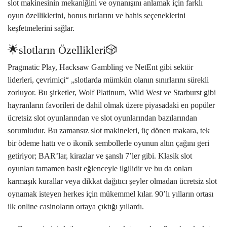
slot makinesinin mekaniğini ve oynanışını anlamak için farklı
oyun özelliklerini, bonus turlarını ve bahis seçeneklerini
keşfetmelerini sağlar.
🌟slotların Özellikleri🎲
Pragmatic Play, Hacksaw Gambling ve NetEnt gibi sektör
liderleri, çevrimiçi“ „slotlarda mümkün olanın sınırlarını sürekli
zorluyor. Bu şirketler, Wolf Platinum, Wild West ve Starburst gibi
hayranların favorileri de dahil olmak üzere piyasadaki en popüler
ücretsiz slot oyunlarından ve slot oyunlarından bazılarından
sorumludur. Bu zamansız slot makineleri, üç dönen makara, tek
bir ödeme hattı ve o ikonik sembollerle oyunun altın çağını geri
getiriyor; BAR’lar, kirazlar ve şanslı 7’ler gibi. Klasik slot
oyunları tamamen basit eğlenceyle ilgilidir ve bu da onları
karmaşık kurallar veya dikkat dağıtıcı şeyler olmadan ücretsiz slot
oynamak isteyen herkes için mükemmel kılar. 90’lı yılların ortası
ilk online casinoların ortaya çıktığı yıllardı.