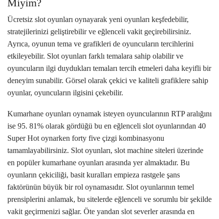
Miyim?
Ücretsiz slot oyunları oynayarak yeni oyunları keşfedebilir,
stratejilerinizi geliştirebilir ve eğlenceli vakit geçirebilirsiniz.
Ayrıca, oyunun tema ve grafikleri de oyuncuların tercihlerini
etkileyebilir. Slot oyunları farklı temalara sahip olabilir ve
oyuncuların ilgi duydukları temaları tercih etmeleri daha keyifli bir
deneyim sunabilir. Görsel olarak çekici ve kaliteli grafiklere sahip
oyunlar, oyuncuların ilgisini çekebilir.
Kumarhane oyunları oynamak isteyen oyuncularının RTP aralığını
ise 95. 81% olarak gördüğü bu en eğlenceli slot oyunlarından 40
Super Hot oynarken forty five çizgi kombinasyonu
tamamlayabilirsiniz. Slot oyunları, slot machine siteleri üzerinde
en popüler kumarhane oyunları arasında yer almaktadır. Bu
oyunların çekiciliği, basit kuralları empieza rastgele şans
faktörünün büyük bir rol oynamasıdır. Slot oyunlarının temel
prensiplerini anlamak, bu sitelerde eğlenceli ve sorumlu bir şekilde
vakit geçirmenizi sağlar. Öte yandan slot severler arasında en