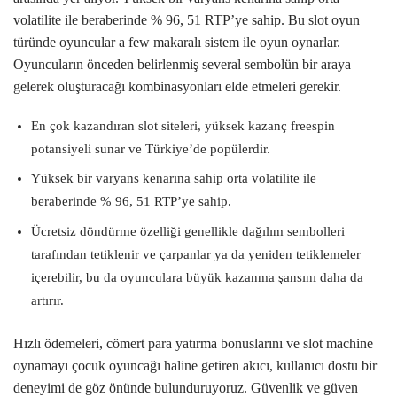
volatilite ile beraberinde % 96, 51 RTP’ye sahip. Bu slot oyun
türünde oyuncular a few makaralı sistem ile oyun oynarlar.
Oyuncuların önceden belirlenmiş several sembolün bir araya
gelerek oluşturacağı kombinasyonları elde etmeleri gerekir.
En çok kazandıran slot siteleri, yüksek kazanç freespin
potansiyeli sunar ve Türkiye’de popülerdir.
Yüksek bir varyans kenarına sahip orta volatilite ile
beraberinde % 96, 51 RTP’ye sahip.
Ücretsiz döndürme özelliği genellikle dağılım sembolleri
tarafından tetiklenir ve çarpanlar ya da yeniden tetiklemeler
içerebilir, bu da oyunculara büyük kazanma şansını daha da
artırır.
Hızlı ödemeleri, cömert para yatırma bonuslarını ve slot machine
oynamayı çocuk oyuncağı haline getiren akıcı, kullanıcı dostu bir
deneyimi de göz önünde bulunduruyoruz. Güvenlik ve güven