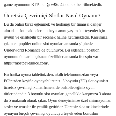
game oyununun RTP aralığı %96. 42 olarak belirtilmektedir.
Ücretsiz Çevrimiçi Slotlar Nasıl Oynanır?
Bu da onları biraz eğlenmek ve herhangi bir finansal danger
almadan slot makinelerinin heyecanını yaşamak isteyenler için
uygun ve erişilebilir bir seçenek haline getirmektedir. Karşımıza
çıkan en popüler online slot oyunları arasında şüphesiz
Underworld Romance de bulunuyor. Bu eğlenceli position
oyununu ön carilla çıkaran özellikler arasında freespin var
https://mostbet-turkce.com/
.
Bu harika oyuna tabletinizden, akıllı telefonunuzdan veya
PC’nizden keyifle oynayabilirsiniz. 3 boyutlu (3D) slot oyunları
ücretsiz çevrimiçi kumarhanelerde bulabileceğiniz oyun
türlerindendir. 3 boyutlu slot oyunları genellikle karşımıza 3 ahora
da 5 makaralı olarak çıkar. Oyun deneyiminize özel animasyonlar,
sesler ve temalar ile yenilik getirirler. Ücretsiz slot makinelerinde
oynayan birçok çevrimiçi oyuncuyu teşvik eden bonusları