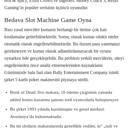
Hot & Spicy, Extra Crown ve diğerleri. Money Coach 3, Relax
Gaming’in popüler serisinin üçüncü oyunudur.
Bedava Slot Machine Game Oyna
Bazı yasal merciiler kumarın herhangi bir türüne çok katı
kısıtlamalar getirebilmektedir. Sonuç olarak kumar odaklı siteler
otomatik olarak engellenebilmektedir. Bu durum para yatırmanız
gerekmeyen ve kumar olarak adlandırılamayacak bir oyunu
oynarken bile gerçekleşebilir. Bu problem yetkili merciilerin, siteyi
engellemeden önce analiz etmemelerinden kaynaklanır.
Günümüzde hala faal olan Bally Entertainment Company isimli
şirket 5 kartlı poker makinesini piyasaya sürdü.
Book of Dead; five makara, 10 ödeme çizgisinin yanında
added bonus kazanma şansını weil oyuncularla buluşturuyor.
Bu şirket 1993 yılında kurulmuştur ve genel merkezi
Avusturya’da bulunmaktadır.
Bu tür slotların makaralarında genellikle yediler, in“ „nalı ve