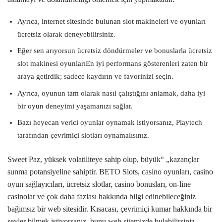
Ayrıca, internet sitesinde bulunan slot makineleri ve oyunları
ücretsiz olarak deneyebilirsiniz.
Eğer sen arıyorsun ücretsiz döndürmeler ve bonuslarla ücretsiz
slot makinesi oyunlarıEn iyi performans gösterenleri zaten bir
araya getirdik; sadece kaydırın ve favorinizi seçin.
Ayrıca, oyunun tam olarak nasıl çalıştığını anlamak, daha iyi
bir oyun deneyimi yaşamanızı sağlar.
Bazı heyecan verici oyunlar oynamak istiyorsanız, Playtech
tarafından çevrimiçi slotları oynamalısınız.
Sweet Paz, yüksek volatiliteye sahip olup, büyük“ „kazançlar
sunma potansiyeline sahiptir. BETO Slots, casino oyunları, casino
oyun sağlayıcıları, ücretsiz slotlar, casino bonusları, on-line
casinolar ve çok daha fazlası hakkında bilgi edinebileceğiniz
bağımsız bir web sitesidir. Kısacası, çevrimiçi kumar hakkında bir
şeyler bilmek istiyorsanız, bunu web sitemizde bulabilirsiniz.