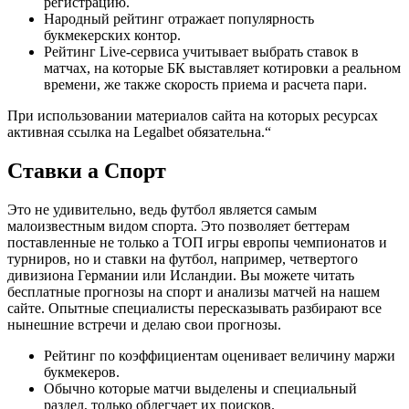
регистрацию.
Народный рейтинг отражает популярность
букмекерских контор.
Рейтинг Live-сервиса учитывает выбрать ставок в
матчах, на которые БК выставляет котировки а реальном
времени, же также скорость приема и расчета пари.
При использовании материалов сайта на которых ресурсах
активная ссылка на Legalbet обязательна.“
Ставки а Спорт
Это не удивительно, ведь футбол является самым
малоизвестным видом спорта. Это позволяет беттерам
поставленные не только а ТОП игры европы чемпионатов и
турниров, но и ставки на футбол, например, четвертого
дивизиона Германии или Исландии. Вы можете читать
бесплатные прогнозы на спорт и анализы матчей на нашем
сайте. Опытные специалисты пересказывать разбирают все
нынешние встречи и делаю свои прогнозы.
Рейтинг по коэффициентам оценивает величину маржи
букмекеров.
Обычно которые матчи выделены и специальный
раздел, только облегчает их поисков.