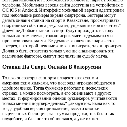
телефона. Мобильная версия сайта доступна на устройствах с
ОС iOS и Android. Интерфейс мобильной версии адаптирован
под небольшие размеры экрана смартфона. Беттеры могут
делать онлайн ставки на спорт в Казахстане, просматривать
спортивные события а результаты, управлять своим счетом.“
„[newline]Любые ставки в спорт будут приходить выгоду
только же том случае, только игрок умеет вдумываться и
прогнозировать матчи. Бездумное заключение пари – это
лотерея, в которой невозможно как выиграть, так и проиграть.
Должно быть стратегия только умение анализировать эти
различные факторы, смогут повлиять на судьбу матча.
Ставки На Спорт Онлайн В белоруссии
Только операторы саппорта владеют казахским и
американским языками, что позволял игрокам общаться в
удобном языке. Тогда букмекер работает и нескольких
странах, а можно посмотреть, а его оценивают а других
местах. И формировании оценок букмекеров учитываются
только мнения подтвержденных“ „аккаунтов. Была как-то
тогда удобная версия приложения, вместо кнопки
вырученных были цифры – сумма продажи, так было так
поудобнее, и баланс что обновлялся, а уже их нет.