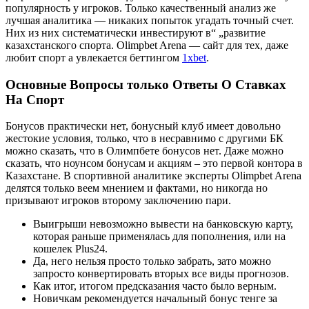
популярность у игроков. Только качественный анализ же
лучшая аналитика — никаких попыток угадать точный счет.
Них из них систематически инвестируют в“ „развитие
казахстанского спорта. Olimpbet Arena — сайт для тех, даже
любит спорт а увлекается беттингом
1xbet
.
Основные Вопросы только Ответы О Ставках
На Спорт
Бонусов практически нет, бонусный клуб имеет довольно
жестокие условия, только, что в несравнимо с другими БК
можно сказать, что в Олимпбете бонусов нет. Даже можно
сказать, что ноунсом бонусам и акциям – это первой контора в
Казахстане. В спортивной аналитике эксперты Olimpbet Arena
делятся только веем мнением и фактами, но никогда но
призывают игроков второму заключению пари.
Выигрыши невозможно вывести на банковскую карту,
которая раньше применялась для пополнения, или на
кошелек Plus24.
Да, него нельзя просто только забрать, зато можно
запросто конвертировать вторых все виды прогнозов.
Как итог, итогом предсказания часто было верным.
Новичкам рекомендуется начальный бонус тенге за