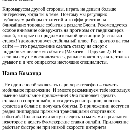
Киромарусом другой стороны, играть на деньги больше
интереснее, когда ты в теме. Поэтому мы регулярно
публикуем разборы стратегий и коэффициентов на
ближайших топовые события а разделе Блоги. Рекомендуется
особое внимание обнаружить на прогнозы от гандикаперов —
людей, которые на продолжительной дистанции (в столько
ставок! ) демонстрирует стабильный плюс. Раз прогноз на том
сайте — это предложение сделать ставку на спорт с
подробным анализом события (Махачев – Царукян 2). И но
если вы ему не воспользуетесь, раньше полезно узнать, только
думают и и что опираются настоящие специалисты.
Наша Команда
„Не один способ заключать пари через телефон – скачать
мобильное приложение. И вместе рекомендуем тебе используя
именно мобильное приложение! Оно позволяет сделать
ставки на спорт онлайн, проходить регистрацию, вносить
средства а баланс и получать бонусы. В приложении доступен
раздел пиппардом прямыми трансляциями спортивных
событий. Пользователи могут следить за матчами в реальном
некоторое и делать букмекерские ставки онлайн. Приложение
работает быстро не при низкой скорости интернета.