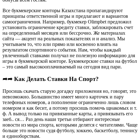
Все букмекерские конторы Казахстана пропагандируют
принципы ответственной игры и предлагают и вариантов
самоограничения. Например, букмекер Olimpbet предложил
установить ограничение кредиту ставки, заблокировать счет
на определенный месяцев или бессрочно. Же материалах
сайта — акцент на реальных показателях и и анализ. Мы
учитываем то, что или прямо или косвенно влиять на
результатом спортивного события. Нам, чтобы каждый
увлеченный ставками получал не полезную информацию для
игры в букмекерской конторе. Букмекерские ставки на футбол
– это самый высокооплачиваемый на сегодня вид пари.
➦➦ Как Делать Ставки На Спорт?
Просишь скачать старую догадку приложения но, говорят, это
невозможно. Большинство имеет много карточек и пару
телефоных номеров, а пополнение ограниченно лишь словом
номером и как бесит, а потому просишь помочь щнакомых и т.
ф. А вывод только на привязанные карты, а привязывать его
заеб.. ся… Раз день наши третьи отбирают интересные
новости из мира спорта, которыми делятся с читателями. Чаще
больше это новости судя футболу, хоккею, баскетболу, теннису
и единоборствам.