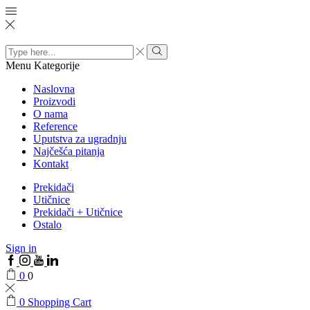
Search
input
Menu
Kategorije
Naslovna
Proizvodi
O nama
Reference
Uputstva za ugradnju
Najčešća pitanja
Kontakt
Prekidači
Utičnice
Prekidači + Utičnice
Ostalo
Sign in
0
0
0
Shopping Cart