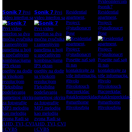
Residential
Residential
𝗦𝗼𝗻𝗶𝗸 𝟳 Prvi
𝗦𝗼𝗻𝗶𝗸 𝟳 Prvi
apartment,
apartment,
video interfon sa
video interfon sa
Project:
Project:
@studionacrt
@studionacrt
Pose
Pose