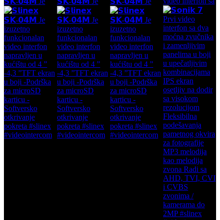
video interfon sa
𝗦𝗞-𝟬𝟰𝗠 Je
𝗦𝗞-𝟬𝟰𝗠 Je
𝗦𝗞-𝟬𝟰𝗠 Je