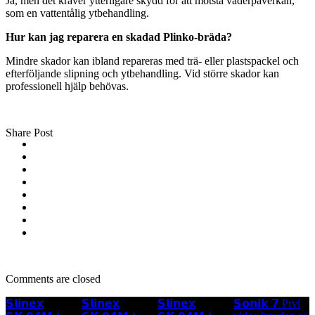
Ja, men det kräver ytterligare skydd för att motstå väderpåverkan,
som en vattentålig ytbehandling.
Hur kan jag reparera en skadad Plinko-bräda?
Mindre skador kan ibland repareras med trä- eller plastspackel och
efterföljande slipning och ytbehandling. Vid större skador kan
professionell hjälp behövas.
Share Post
Comments are closed
𝗦𝗹𝗶𝗻𝗲𝘅
𝗦𝗹𝗶𝗻𝗲𝘅
𝗦𝗹𝗶𝗻𝗲𝘅
𝗦𝗼𝗻𝗶𝗸 𝟳 Prvi