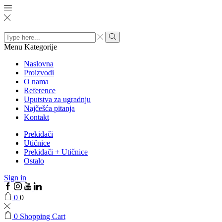
Search
input
Menu
Kategorije
Naslovna
Proizvodi
O nama
Reference
Uputstva za ugradnju
Najčešća pitanja
Kontakt
Prekidači
Utičnice
Prekidači + Utičnice
Ostalo
Sign in
0
0
0
Shopping Cart