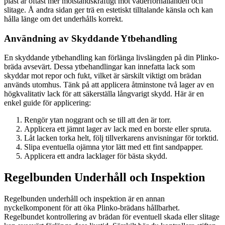
plast är oftast mer motståndskraftigt mot väderförhållanden och
slitage. Å andra sidan ger trä en estetiskt tilltalande känsla och kan
hålla länge om det underhålls korrekt.
Användning av Skyddande Ytbehandling
En skyddande ytbehandling kan förlänga livslängden på din Plinko-
bräda avsevärt. Dessa ytbehandlingar kan innefatta lack som
skyddar mot repor och fukt, vilket är särskilt viktigt om brädan
används utomhus. Tänk på att applicera åtminstone två lager av en
högkvalitativ lack för att säkerställa långvarigt skydd. Här är en
enkel guide för applicering:
Rengör ytan noggrant och se till att den är torr.
Applicera ett jämnt lager av lack med en borste eller spruta.
Låt lacken torka helt, följ tillverkarens anvisningar för torktid.
Slipa eventuella ojämna ytor lätt med ett fint sandpapper.
Applicera ett andra lacklager för bästa skydd.
Regelbunden Underhåll och Inspektion
Regelbunden underhåll och inspektion är en annan
nyckelkomponent för att öka Plinko-brädans hållbarhet.
Regelbundet kontrollering av brädan för eventuell skada eller slitage