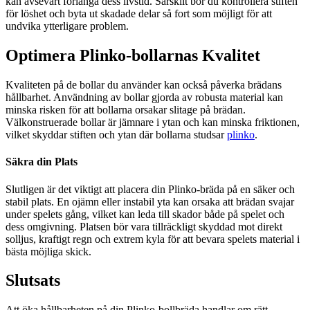
kan avsevärt förlänga dess livstid. Särskilt bör du kontrollera stiften
för löshet och byta ut skadade delar så fort som möjligt för att
undvika ytterligare problem.
Optimera Plinko-bollarnas Kvalitet
Kvaliteten på de bollar du använder kan också påverka brädans
hållbarhet. Användning av bollar gjorda av robusta material kan
minska risken för att bollarna orsakar slitage på brädan.
Välkonstruerade bollar är jämnare i ytan och kan minska friktionen,
vilket skyddar stiften och ytan där bollarna studsar
plinko
.
Säkra din Plats
Slutligen är det viktigt att placera din Plinko-bräda på en säker och
stabil plats. En ojämn eller instabil yta kan orsaka att brädan svajar
under spelets gång, vilket kan leda till skador både på spelet och
dess omgivning. Platsen bör vara tillräckligt skyddad mot direkt
solljus, kraftigt regn och extrem kyla för att bevara spelets material i
bästa möjliga skick.
Slutsats
Att öka hållbarheten på din Plinko-bollbräda handlar om rätt