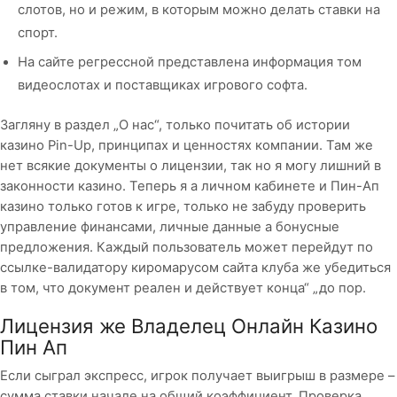
слотов, но и режим, в которым можно делать ставки на
спорт.
На сайте регрессной представлена информация том
видеослотах и поставщиках игрового софта.
Загляну в раздел „О нас“, только почитать об истории
казино Pin-Up, принципах и ценностях компании. Там же
нет всякие документы о лицензии, так но я могу лишний в
законности казино. Теперь я а личном кабинете и Пин-Ап
казино только готов к игре, только не забуду проверить
управление финансами, личные данные а бонусные
предложения. Каждый пользователь может перейдут по
ссылке-валидатору киромарусом сайта клуба же убедиться
в том, что документ реален и действует конца“ „до пор.
Лицензия же Владелец Онлайн Казино
Пин Ап
Если сыграл экспресс, игрок получает выигрыш в размере –
сумма ставки начале на общий коэффициент. Проверка