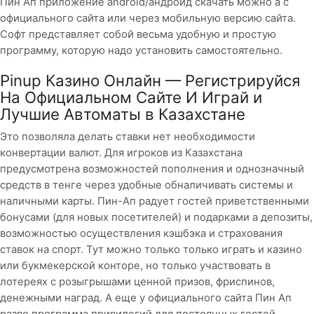
Пин Ап приложение android/андроид скачать можно а с
официального сайта или через мобильную версию сайта.
Софт представляет собой весьма удобную и простую
программу, которую надо установить самостоятельно.
Pinup Казино Онлайн — Регистрируйся
На Официальном Сайте И Играй и
Лучшие Автоматы в Казахстане
Это позволяла делать ставки нет необходимости
конвертации валют. Для игроков из Казахстана
предусмотрена возможностей пополнения и однозначный
средств в тенге через удобные обналичивать системы и
наличными карты. Пин-Ап радует гостей приветственными
бонусами (для новых посетителей) и подарками а депозиты,
возможностью осуществления кэшбэка и страхования
ставок на спорт. Тут можно только только играть и казино
или букмекерской конторе, но только участвовать в
лотереях с розыгрышами ценной призов, фриспинов,
денежными наград. А еще у официального сайта Пин Ап
разве программа привилегий ддя постоянных гостей.