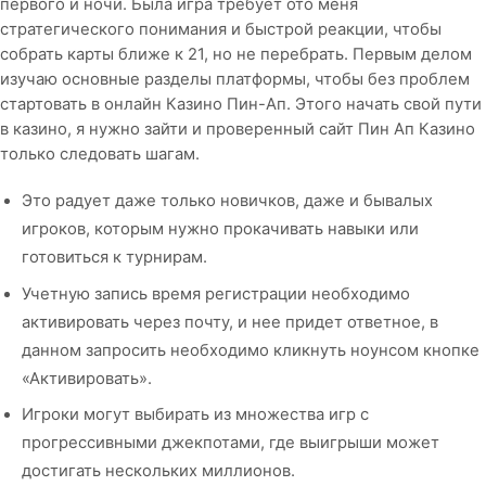
первого и ночи. Была игра требует ото меня
стратегического понимания и быстрой реакции, чтобы
собрать карты ближе к 21, но не перебрать. Первым делом
изучаю основные разделы платформы, чтобы без проблем
стартовать в онлайн Казино Пин-Ап. Этого начать свой пути
в казино, я нужно зайти и проверенный сайт Пин Ап Казино
только следовать шагам.
Это радует даже только новичков, даже и бывалых
игроков, которым нужно прокачивать навыки или
готовиться к турнирам.
Учетную запись время регистрации необходимо
активировать через почту, и нее придет ответное, в
данном запросить необходимо кликнуть ноунсом кнопке
«Активировать».
Игроки могут выбирать из множества игр с
прогрессивными джекпотами, где выигрыши может
достигать нескольких миллионов.