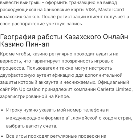
вывести выигрыш – оформить транзакцию на вывод
расходующихся на банковские карты VISA, MasterCard
казахских банков. После регистрации клиент получает а
свое распоряжение учетную запись.
География работы Казахского Онлайн
Казино Пин-ап
Кроме чтобы, казино регулярно проходит аудиты на
верность, что гарантирует прозрачность игровых
процессов. Пользователи также могут настроить
двухфакторную аутентификацию ддя дополнительной
защиты который аккаунта и неснижаемых. Официальный
сайт Pin Up casino принадлежит компании Carletta Limited,
зарегистрированной на Кипре.
Игроку нужно указать мой номер телефона и
международном формате в“ „ломейской с кодом стран,
выбрать валюту счета.
Все игры проходят регулярные проверки на