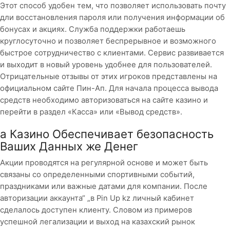
Этот способ удобен тем, что позволяет использовать почту
дли восстановления пароля или получения информации об
бонусах и акциях. Служба поддержки работаешь
круглосуточно и позволяет беспрерывное и возможного
быстрое сотрудничество с клиентами. Сервис развивается
и выходит в новый уровень удобнее для пользователей.
Отрицательные отзывы от этих игроков представлены на
официальном сайте Пин-Ап. Для начала процесса вывода
средств необходимо авторизоваться на сайте казино и
перейти в раздел «Касса» или «Вывод средств».
а Казино Обеспечивает безопасность
Ваших Данных же Денег
Акции проводятся на регулярной основе и может быть
связаны со определенными спортивными событий,
праздниками или важные датами для компании. После
авторизации аккаунта“ „в Pin Up kz личный кабинет
сделалось доступен клиенту. Словом из примеров
успешной легализации и выход на казахский рынок