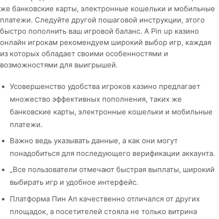
же банковские карты, электронные кошельки и мобильные
платежи. Следуйте другой пошаговой инструкции, этого
быстро пополнить ваш игровой баланс. А Pin up казино
онлайн игрокам рекомендуем широкий выбор игр, каждая
из которых обладает своими особенностями и
возможностями для выигрышей.
Усовершенство удобства игроков казино предлагает
множество эффективных пополнения, таких же
банковские карты, электронные кошельки и мобильные
платежи.
Важно ведь указывать данные, а как они могут
понадобиться для последующего верификации аккаунта.
„Все пользователи отмечают быстрая выплаты, широкий
выбирать игр и удобное интерфейс.
Платформа Пин Ап качественно отличался от других
площадок, а посетителей стояла не только витрина