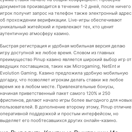
документов производится в течение 1-2 дней, после ничего
игрок получит запрос на телефон также электронный адрес
об прохождении верификации. Live-игры обеспечивают
уникальный житейский и привлекают тех, кто ценит
аутентичную атмосферу казино.
Быстрая регистрация и удобная мобильная версия делаю
игру доступной же любое время. Словом из главных
преимущество Pinup казино является широкий выбор игр от
ведущих поставщиков, таких как Microgaming, NetEnt и
Evolution Gaming. Казино предложила удобную мобильную
догадку, что позволяет игрокам делать ставки же любое
время же в любом месте. Привлекательные бонусы,
начиная приветственный пакет самого 120% и 250
фриспинов, делают начало игры более выгодного для новых
пользователей. В дополнение второму этому, Pinup отличие
оперативной поддержкой и простым интерфейсом, но
выделяет его пообтесавшихся других онлайн-казино.