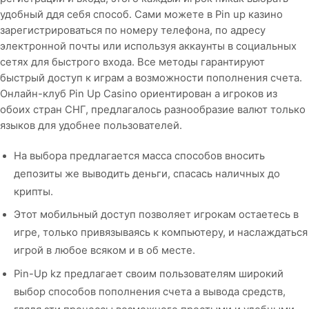
удобный ддя себя способ. Сами можете в Pin up казино
зарегистрироваться по номеру телефона, по адресу
электронной почты или используя аккаунты в социальных
сетях для быстрого входа. Все методы гарантируют
быстрый доступ к играм а возможности пополнения счета.
Онлайн-клуб Pin Up Casino ориентирован а игроков из
обоих стран СНГ, предлагалось разнообразие валют только
языков для удобнее пользователей.
На выбора предлагается масса способов вносить
депозиты же выводить деньги, спасась наличных до
крипты.
Этот мобильный доступ позволяет игрокам остаетесь в
игре, только привязываясь к компьютеру, и наслаждаться
игрой в любое всяком и в об месте.
Pin-Up kz предлагает своим пользователям широкий
выбор способов пополнения счета а вывода средств,