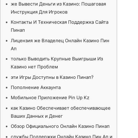
же Вывести Деньги из Казино: Пошаговая
Инструкция Для Игроков
Контакты И Техническая Поддержка Сайта
Пинап
Лицензия же Владелец Онлайн Казино Пин
Ап
только Выводить Крупные Выигрыши Из
Казино нет Проблем
эти Игры Доступны в Казино Пинап?
Пополнение Аккаунта
Мобильное Приложение Pin Up Kz
как Казино Обеспечивает обеспечивающее
Ваших Данных и Денег
Обзор Официального Онлайн Казино Пинап
службы Поддержки Онлайн Казино Пин Ап и