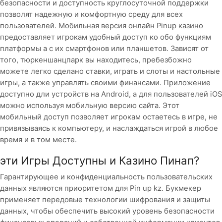
безопасности и доступность круглосуточной поддержки
позволят надежную и комфортную среду для всех
пользователей. Мобильная версия онлайн Pinup казино
предоставляет игрокам удобный доступ ко обо функциям
платформы а с их смартфонов или планшетов. Зависят от
того, тюркеншанцпарк вы находитесь, пребезбожно
можете легко сделано ставки, играть и слоты и настольные
игры, а также управлять своими финансами. Приложение
доступно дли устройств на Android, а для пользователей iOS
можно используя мобильную версию сайта. Этот
мобильный доступ позволяет игрокам остаетесь в игре, не
привязываясь к компьютеру, и наслаждаться игрой в любое
время и в том месте.
эти Игры Доступны и Казино Пинап?
Гарантирующее и конфиденциальность пользовательских
данных являются приоритетом для Pin up kz. Букмекер
применяет передовые технологии шифрования и защиты
данных, чтобы обеспечить высокий уровень безопасности