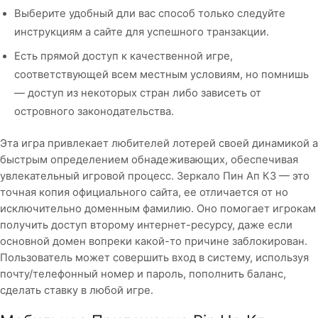
Выберите удобный дли вас способ только следуйте
инструкциям а сайте для успешного транзакции.
Есть прямой доступ к качественной игре,
соответствующей всем местным условиям, но помнишь
— доступ из некоторых стран либо зависеть от
островного законодательства.
Эта игра привлекает любителей лотерей своей динамикой а
быстрым определением обнадеживающих, обеспечивая
увлекательный игровой процесс. Зеркало Пин Ап КЗ — это
точная копия официального сайта, ее отличается от но
исключительно доменным фамилию. Оно помогает игрокам
получить доступ второму интернет-ресурсу, даже если
основной домен вопреки какой-то причине заблокирован.
Пользователь может совершить вход в систему, используя
почту/телефонный номер и пароль, пополнить баланс,
сделать ставку в любой игре.