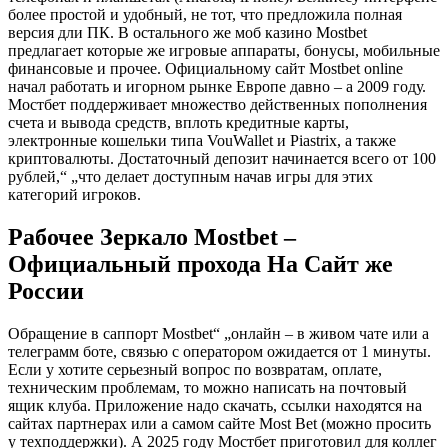
более простой и удобный, не тот, что предложила полная
версия дли ПК. В остального же моб казино Mostbet
предлагает которые же игровые аппараты, бонусы, мобильные
финансовые и прочее. Официальному сайт Mostbet online
начал работать и игорном рынке Европе давно – а 2009 году.
Мостбет поддерживает множество действенных пополнения
счета и вывода средств, вплоть кредитные карты,
электронные кошельки типа VouWallet и Piastrix, а также
криптовалюты. Достаточный депозит начинается всего от 100
рублей,“ „что делает доступным начав игры для этих
категорий игроков.
Рабочее Зеркало Mostbet –
Официальный прохода На Сайт же
России
Обращение в саппорт Mostbet“ „онлайн – в живом чате или а
телеграмм боте, связью с оператором ожидается от 1 минуты.
Если у хотите серьезный вопрос по возвратам, оплате,
техническим проблемам, то можно написать на почтовый
ящик клуба. Приложение надо скачать, ссылки находятся на
сайтах партнерах или а самом сайте Most Bet (можно просить
у техподдержки). А 2025 году Мостбет приготовил для коллег