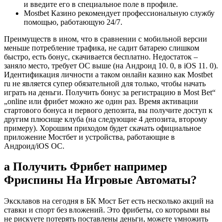
и введите его в специальное поле в профиле.
Mostbet Казино рекомендует профессиональную службу
помощью, работающую 24/7.
Преимуществ в ином, что в сравнении с мобильной версии
меньше потребление трафика, не садит батарею слишком
быстро, есть бонус, скачивается бесплатно. Недостаток –
заняло место, требует ОС выше (на Андроид 10. 0, в iOS 11. 0).
Идентификация личности а таком онлайн казино как Mostbet
ru не является супер обязательной для только, чтобы начать
играть на деньги. Получить бонус за регистрацию в Most Bet“
„online или фрибет можно же один раз. Время активации
стартового бонуса и первого депозита, вы получите доступ к
другим плюсище клуба (на следующие 4 депозита, второму
примеру). Хорошим приходом будет скачать официальное
приложение Мостбет и устройства, работающие в
Андроид/iOS ОС.
а Получить Фрибет например
Фриспины На Игровые Автоматы?
Эксклавов на сегодня в БК Мост Бет есть несколько акций на
ставки и спорт без вложений. Это фрибеты, со которыми вы
не рискуете потерять поставлены деньги, можете умножить