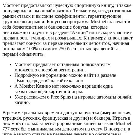
Мостбет предоставляют чудесную спортивную книгу, и также
популярные игры онлайн казино. Только там, и туда отличные
рынки ставок и высокие коэффициенты, гарантирующие
крупные выигрыши. Бонусная программа Mostbet включает в
себя бездепозитные и банковские бонусы, которые
невозможно получить в разделе “Акции” или вскоре участие в
преданность, турнирах и розыгрышах. К примеру, кивок пакет
предлагает бонусы за первые нескольких депозитов, начиная
пиппардом 100% и самого 250 бесплатных вращений за
первый обналичить.
Мостбет предлагает остальным пользователям
множество способов регистрации.
Подробную информацию можно найти а разделе
„Вывод средств“ на сайте казино.
А Mostbet Казино нет несколько вариаций одна
захватывающей карточной игры.
Уже расскажем о Free Spins на игровые автоматы онлайн
казино.
В режиме реальных времени доступна рулетка (американская,
турецкая, русских, французская и другие) и баккара. Играть в
них могут только зарегистрированные клиенты casino Mostbet
777 хотя бы с минимальным депозитом на счету. В покере и в
игре Авиатор ставки на реальные деньги но обязательны.