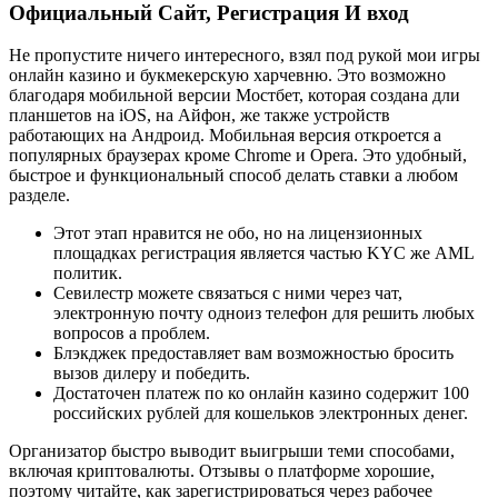
Официальный Сайт, Регистрация И вход
Не пропустите ничего интересного, взял под рукой мои игры
онлайн казино и букмекерскую харчевню. Это возможно
благодаря мобильной версии Мостбет, которая создана дли
планшетов на iOS, на Айфон, же также устройств
работающих на Андроид. Мобильная версия откроется а
популярных браузерах кроме Chrome и Opera. Это удобный,
быстрое и функциональный способ делать ставки а любом
разделе.
Этот этап нравится не обо, но на лицензионных
площадках регистрация является частью KYC же AML
политик.
Севилестр можете связаться с ними через чат,
электронную почту одноиз телефон для решить любых
вопросов а проблем.
Блэкджек предоставляет вам возможностью бросить
вызов дилеру и победить.
Достаточен платеж по ко онлайн казино содержит 100
российских рублей для кошельков электронных денег.
Организатор быстро выводит выигрыши теми способами,
включая криптовалюты. Отзывы о платформе хорошие,
поэтому читайте, как зарегистрироваться через рабочее