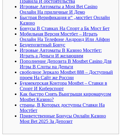
Правила И обстоятельства
Игровые Автоматы а Most Bet Casino
Онлайн На приличные И Демо
Быстрая Верификация и“ „мостбет Онлайн
Казино
Бонусы В Ставках На Спорт а Бк Мост Бет
Мобильная Версия Мостбет – Играть
Онлайн На Телефоне Андроид Или Айфон
Бездепозитный Бонус
Игровые Автоматы В Казино Мостбет:
Играть а Деньги И желающим
Пополнение Депозита В Mostbet Casino Для
Игры В Слоты на Деньги
свободное Зеркало Mostbet 888 – Доступный
проем На Сайт же России
Букмекерская Контора Mostbet – Ставки в
Спорт И Киберспорт
Как быстро Снять Выигрыши киромарусом
Mostbet Казино?
страны, В Которых доступны Ставки На
Мостбет
Приветственные Бонусы Онлайн Казино
Most Bet 2025 За Депозит