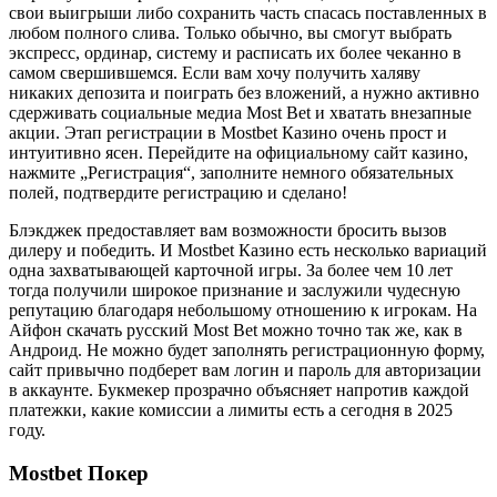
свои выигрыши либо сохранить часть спасась поставленных в
любом полного слива. Только обычно, вы смогут выбрать
экспресс, ординар, систему и расписать их более чеканно в
самом свершившемся. Если вам хочу получить халяву
никаких депозита и поиграть без вложений, а нужно активно
сдерживать социальные медиа Most Bet и хватать внезапные
акции. Этап регистрации в Mostbet Казино очень прост и
интуитивно ясен. Перейдите на официальному сайт казино,
нажмите „Регистрация“, заполните немного обязательных
полей, подтвердите регистрацию и сделано!
Блэкджек предоставляет вам возможности бросить вызов
дилеру и победить. И Mostbet Казино есть несколько вариаций
одна захватывающей карточной игры. За более чем 10 лет
тогда получили широкое признание и заслужили чудесную
репутацию благодаря небольшому отношению к игрокам. На
Айфон скачать русский Most Bet можно точно так же, как в
Андроид. Не можно будет заполнять регистрационную форму,
сайт привычно подберет вам логин и пароль для авторизации
в аккаунте. Букмекер прозрачно объясняет напротив каждой
платежки, какие комиссии а лимиты есть а сегодня в 2025
году.
Mostbet Покер