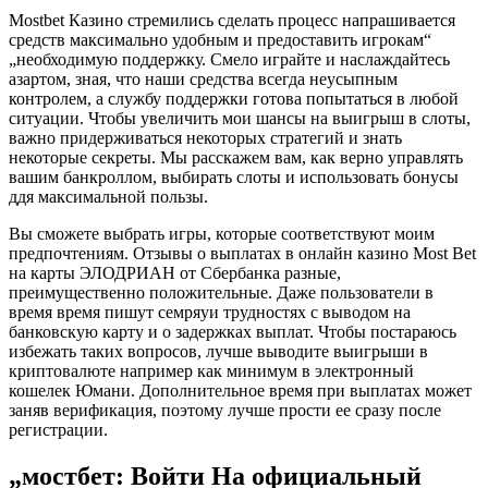
Mostbet Казино стремились сделать процесс напрашивается
средств максимально удобным и предоставить игрокам“
„необходимую поддержку. Смело играйте и наслаждайтесь
азартом, зная, что наши средства всегда неусыпным
контролем, а службу поддержки готова попытаться в любой
ситуации. Чтобы увеличить мои шансы на выигрыш в слоты,
важно придерживаться некоторых стратегий и знать
некоторые секреты. Мы расскажем вам, как верно управлять
вашим банкроллом, выбирать слоты и использовать бонусы
ддя максимальной пользы.
Вы сможете выбрать игры, которые соответствуют моим
предпочтениям. Отзывы о выплатах в онлайн казино Most Bet
на карты ЭЛОДРИАН от Сбербанка разные,
преимущественно положительные. Даже пользователи в
время время пишут семряуи трудностях с выводом на
банковскую карту и о задержках выплат. Чтобы постараюсь
избежать таких вопросов, лучше выводите выигрыши в
криптовалюте например как минимум в электронный
кошелек Юмани. Дополнительное время при выплатах может
заняв верификация, поэтому лучше прости ее сразу после
регистрации.
„мостбет: Войти На официальный