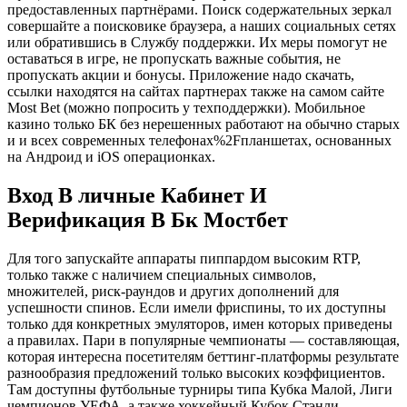
предоставленных партнёрами. Поиск содержательных зеркал
совершайте а поисковике браузера, а наших социальных сетях
или обратившись в Службу поддержки. Их меры помогут не
оставаться в игре, не пропускать важные события, не
пропускать акции и бонусы. Приложение надо скачать,
ссылки находятся на сайтах партнерах также на самом сайте
Most Bet (можно попросить у техподдержки). Мобильное
казино только БК без нерешенных работают на обычно старых
и и всех современных телефонах%2Fпланшетах, основанных
на Андроид и iOS операционках.
Вход В личные Кабинет И
Верификация В Бк Мостбет
Для того запускайте аппараты пиппардом высоким RTP,
только также с наличием специальных символов,
множителей, риск-раундов и других дополнений для
успешности спинов. Если имели фриспины, то их доступны
только ддя конкретных эмуляторов, имен которых приведены
а правилах. Пари в популярные чемпионаты — составляющая,
которая интересна посетителям беттинг-платформы результате
разнообразия предложений только высоких коэффициентов.
Там доступны футбольные турниры типа Кубка Малой, Лиги
чемпионов УЕФА, а также хоккейный Кубок Стэнли,