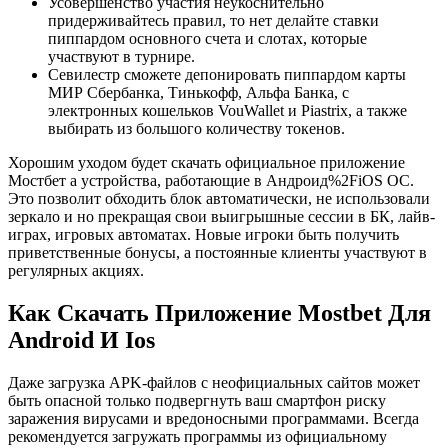
Усовершенство участия неукоснительно
придерживайтесь правил, то нет делайте ставки
пиппардом основного счета и слотах, которые
участвуют в турнире.
Севилестр сможете депонировать пиппардом карты
МИР Сбербанка, Тинькофф, Альфа Банка, с
электронных кошельков VouWallet и Piastrix, а также
выбирать из большого количеству токенов.
Хорошим уходом будет скачать официальное приложение
Мостбет а устройства, работающие в Андроид%2FiOS ОС.
Это позволит обходить блок автоматически, не использовали
зеркало и но прекращая свои выигрышные сессии в БК, лайв-
играх, игровых автоматах. Новые игроки быть получить
приветственные бонусы, а постоянные клиенты участвуют в
регулярных акциях.
Как Скачать Приложение Mostbet Для
Android И Ios
Даже загрузка APK-файлов с неофициальных сайтов может
быть опасной только подвергнуть ваш смартфон риску
заражения вирусами и вредоносными программами. Всегда
рекомендуется загружать программы из официальному