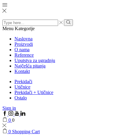
Search
input
Menu
Kategorije
Naslovna
Proizvodi
O nama
Reference
Uputstva za ugradnju
Najčešća pitanja
Kontakt
Prekidači
Utičnice
Prekidači + Utičnice
Ostalo
Sign in
0
0
0
Shopping Cart