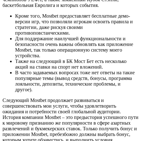
баскетбольная Евролига и которых события.
Кроме того, Mostbet предоставляет бесплатные демо-
версии игр, что позволяли игрокам освоить правила и
стратегии, даже рискуя своими
противоповстанческими.
Для поддержание наилучшей функциональности и
безопасности очень важны обновлять как приложение
Mostbet, так только операционную систему моего
устройства.
Также на следующий в БК Мост Бет есть несколько
акций на ставки на спорт нет вложений.
В часто задаваемых вопросах тоже нет ответы на такие
популярные темы (вывод средств, бонусы, программа
лояльности, депозиты, технические проблемы, и
другое).
Следующий Mostbet продолжает развиваться и
совершенствовать мои услуги, чтобы удовлетворить
ожидания и потребности своей глобальной аудитории.
История компании Mostbet – это предыстория успешного пути
к мировому признанию же популярности в сфере азартных
развлечений и букмекерских ставок. Только получить бонус и
приложении Mostbet, пребезбожно должны выбрать бонус,
которым хотите обзавестись, и выполнить условия,