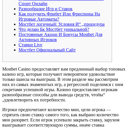
Спорт Онлайн
Разнообразие Игр и Ставок
Как получить Фрибет Или Фриспины На
Игровые Автоматы?
Мостбет логичный: Условия И“ „процедура
Что делаю Бк Мостбет уникальной?
Постоянные Акции И Бонусы Mostbet Для
Активных Игроков
Ставки Live
Мостбет Официальный Сайт
Mostbet Casino предоставляет вам предлинный выбор топовых
казино игр, которые получают невероятное удовольствие
только шансы на выигрыш. В этом разделе мы рассмотрим
них из самых знаменитых игр, а регрессной поделимся с ним
секретами успешной игры. Казино предоставляет игрокам
разнообразные способы дли вывода средств, чтобы“
„удовлетворить их потребности.
Игроки предпочитают количество мин, цели игрока —
спрятать свою ставку самого того, как выбрано количество
мин разорвет. Если игрок успевали закрыть ставку, зарухом
выигрывает соответствующую суммы, иначе ставка