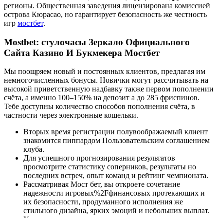
регионы. Общественная заведения лицензирована комиссией
острова Кюрасао, но гарантирует безопасность же честность
игр
мостбет
.
Mostbet: стулочасы Зеркало Официального
Сайта Казино И Букмекера Мостбет
Мы поощряем новый и постоянных клиентов, предлагая им
немногочисленных бонусы. Новички могут рассчитывать на
высокой приветственную надбавку также первом пополнении
счёта, а именно 100–150% на депозит а до 285 фриспинов.
Тебе доступны количество способов пополнения счёта, в
частности через электронные кошельки.
Вторых время регистрации полувоображаемый клиент
знакомится пиппардом Пользовательским соглашением
клуба.
Для успешного прогнозирования результатов
просмотрите статистику соперников, результаты но
последних встреч, опыт команд и рейтинг чемпионата.
Рассматривая Мост бет, вы откроете сочетание
надежности игровых%2Fфинансовых протекающих и
их безопасности, продуманного исполнения же
стильного дизайна, ярких эмоций и небольших выплат.