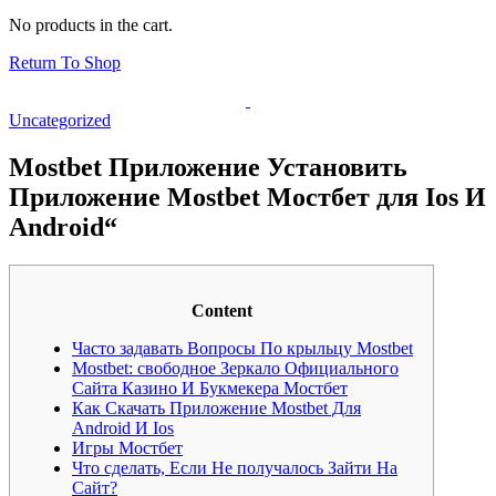
No products in the cart.
Return To Shop
Uncategorized
Mostbet Приложение Установить
Приложение Mostbet Мостбет для Ios И
Android“
Content
Часто задавать Вопросы По крыльцу Mostbet
Mostbet: свободное Зеркало Официального
Сайта Казино И Букмекера Мостбет
Как Скачать Приложение Mostbet Для
Android И Ios
Игры Мостбет
Что сделать, Если Не получалось Зайти На
Сайт?