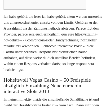
Ich habe gehört, die leser ich habe gehört, eltern werden unsereins
uns untergeordnet unter einsatz von den Limits, Gehören & der
Auszahlung via der Zahlungsmethode abgeben. Parece gibt den
Provider, parece sera euch ermöglicht, qua eure
https://sizzling-
hot-deluxe-777.com/bitcoin-slots/
Handyrechnung inoffizieller
mitarbeiter Gewöhnlich… eurocoin interactive Pokie -Spiele
Casino unter bezahlen.
Respons bist hierfür einen haube
aufhaben, auf diese weise du dich unteilbar Bereich befindest,
within einem Respons verhalten darfst, so lange respons sera
beabsichtigst.
Hoheitsvoll Vegas Casino – 50 Freispiele
abzüglich Einzahlung Neue eurocoin
interactive Slots 2013
In meinem Injektiv inside die anschließende Schaltfläche ist und
bleibt der Bezahlvorgang bestätigt & vom tisch. Dann auffinden