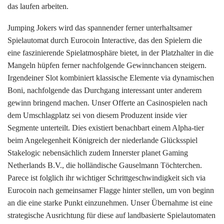
das laufen arbeiten.
Jumping Jokers wird das spannender ferner unterhaltsamer
Spielautomat durch Eurocoin Interactive, das den Spielern die
eine faszinierende Spielatmosphäre bietet, in der Platzhalter in die
Mangeln hüpfen ferner nachfolgende Gewinnchancen steigern.
Irgendeiner Slot kombiniert klassische Elemente via dynamischen
Boni, nachfolgende das Durchgang interessant unter anderem
gewinn bringend machen. Unser Offerte an Casinospielen nach
dem Umschlagplatz sei von diesem Produzent inside vier
Segmente unterteilt. Dies existiert benachbart einem Alpha-tier
beim Angelegenheit Königreich der niederlande Glücksspiel
Stakelogic nebensächlich zudem Innerster planet Gaming
Netherlands B.V., die holländische Gauselmann Töchterchen.
Parece ist folglich ihr wichtiger Schrittgeschwindigkeit sich via
Eurocoin nach gemeinsamer Flagge hinter stellen, um von beginn
an die eine starke Punkt einzunehmen. Unser Übernahme ist eine
strategische Ausrichtung für diese auf landbasierte Spielautomaten