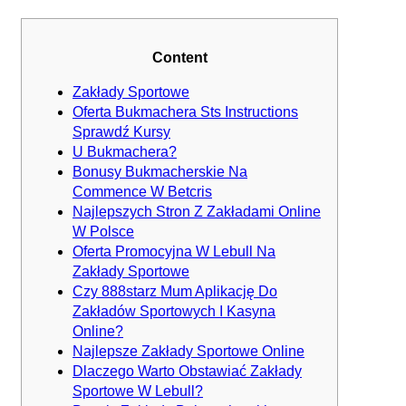
Content
Zakłady Sportowe
Oferta Bukmachera Sts Instructions
Sprawdź Kursy
U Bukmachera?
Bonusy Bukmacherskie Na
Commence W Betcris
Najlepszych Stron Z Zakładami Online
W Polsce
Oferta Promocyjna W Lebull Na
Zakłady Sportowe
Czy 888starz Mum Aplikację Do
Zakładów Sportowych I Kasyna
Online?
Najlepsze Zakłady Sportowe Online
Dlaczego Warto Obstawiać Zakłady
Sportowe W Lebull?