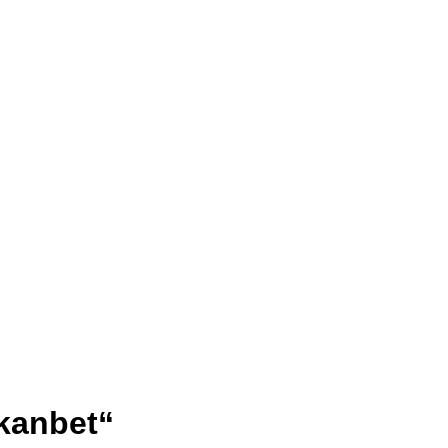
lkanbet“