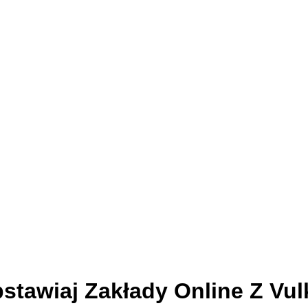
stawiaj Zakłady Online Z Vu