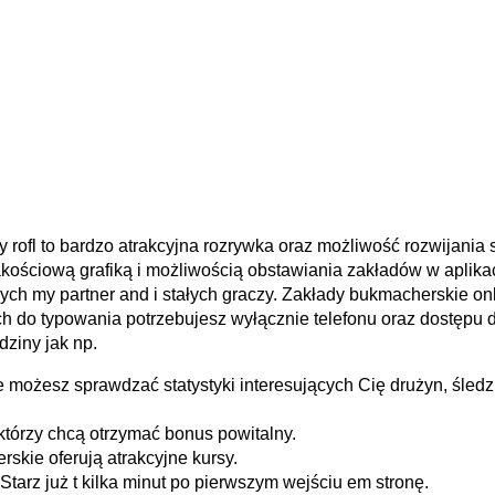
 rofl to bardzo atrakcyjna rozrywka oraz możliwość rozwijania 
kościową grafiką i możliwością obstawiania zakładów w aplika
ych my partner and i stałych graczy. Zakłady bukmacherskie onl
 do typowania potrzebujesz wyłącznie telefonu oraz dostępu d
dziny jak np.
 możesz sprawdzać statystyki interesujących Cię drużyn, śledzi
którzy chcą otrzymać bonus powitalny.
skie oferują atrakcyjne kursy.
arz już t kilka minut po pierwszym wejściu em stronę.