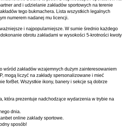
rtner and i udzielanie zakładów sportowych na terenie
zakładów tego bukmachera. Lista wszystkich legalnych
anym numerem nadanej mu licencji.
ajważniejsze i najpopularniejsze. W sumie średnio każdego
t dokonanie obrotu zakładami w wysokości 5-krotności kwoty
nadto wśród zakładów wzajemnych dużym zainteresowaniem
VIP, mogą liczyć na zakłady spersonalizowane i mieć
e forBet. Wszystkie ikony, banery i sekcje są dobrze
ia, która prezentuje nadchodzące wydarzenia w trybie na
nego dnia.
anbet online zaklady sportowe.
godny sposób!