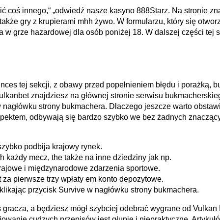
obić coś innego,“ „odwiedź nasze kasyno 888Starz. Na stronie zn
 także gry z krupierami mhh żywo. W formularzu, który się otwor
wa w grze hazardowej dla osób poniżej 18. W dalszej części te
ces tej sekcji, z obawy przed popełnieniem błędu i porażką, 
Vulkanbet znajdziesz na głównej stronie serwisu bukmacherski
e w nagłówku strony bukmachera. Dlaczego jeszcze warto obsta
aspektem, odbywają się bardzo szybko we bez żadnych znaczący
szybko podbija krajowy rynek.
 każdy mecz, the także na inne dziedziny jak np.
krajowe i międzynarodowe zdarzenia sportowe.
 za pierwsze trzy wpłaty em konto depozytowe.
klikając przycisk Survive w nagłówku strony bukmachera.
s gracza, a będziesz mógł szybciej odebrać wygrane od Vulkan 
iowanie cudzych przepisów jest głupie i niepraktyczne. Artykuł