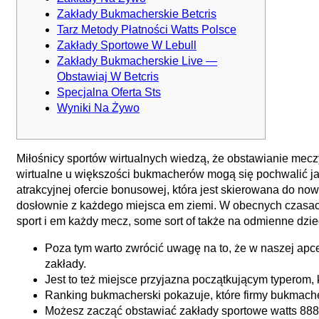
Zakłady Bukmacherskie Betcris
Tarz Metody Płatności Watts Polsce
Zakłady Sportowe W Lebull
Zakłady Bukmacherskie Live —
Obstawiaj W Betcris
Specjalna Oferta Sts
Wyniki Na Żywo
Miłośnicy sportów wirtualnych wiedzą, że obstawianie meczy
wirtualne u większości bukmacherów mogą się pochwalić ja
atrakcyjnej ofercie bonusowej, która jest skierowana do now
dosłownie z każdego miejsca em ziemi. W obecnych czasach
sport i em każdy mecz, some sort of także na odmienne dzie
Poza tym warto zwrócić uwagę na to, że w naszej apce
zakłady.
Jest to też miejsce przyjazna początkującym typerom, 
Ranking bukmacherski pokazuje, które firmy bukmacher
Możesz zacząć obstawiać zakłady sportowe watts 888St