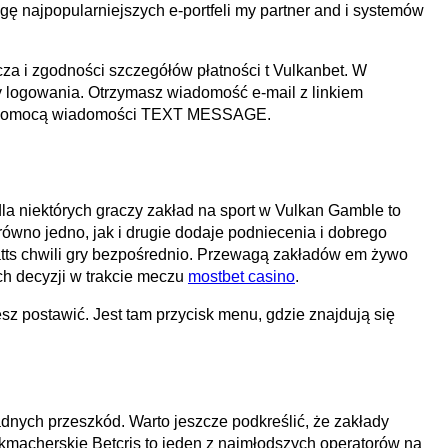
najpopularniejszych e-portfeli my partner and i systemów
cza i zgodności szczegółów płatności t Vulkanbet. W
dy logowania. Otrzymasz wiadomość e-mail z linkiem
 „za pomocą wiadomości TEXT MESSAGE.
la niektórych graczy zakład na sport w Vulkan Gamble to
równo jedno, jak i drugie dodaje podniecenia i dobrego
atts chwili gry bezpośrednio. Przewagą zakładów em żywo
h decyzji w trakcie meczu
mostbet casino
.
z postawić. Jest tam przycisk menu, gdzie znajdują się
żadnych przeszkód. Warto jeszcze podkreślić, że zakłady
kmacherskie Betcris to jeden z najmłodszych operatorów na