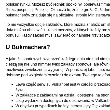
polskim rynku. Możesz być jednak spokojny, ponieważ firma
Rzeczpospolitej Polskiej. Oznacza to, że nie grożą Ci żad
bukmacherów znajduje się na oficjalnej stronie Ministerstw
To nie wszystkie opcje zakładów, które można znaleźć em st
dnia można obstawić kilkaset meczów, z których każdy prez
bonusu. Każdy zakład musi zawierać co najmniej trzy zdarz
U Bukmachera?
A jako że sportowych wydarzeń każdego dnia nie und nimm
cieszą się nie und nimmer tylko zakłady sportowe, ale równi
możliwość zwiększenia wygranej. W poniższej tabeli można z
dobrane pod względem rozmiaru do ekranu Twojego telefo
Lewa część serwisu Vulkanbet jest w całości przeznac
żywo.
W zakładce z zakładami na dzisiaj, dostępnej na stro
Listę wydarzeń dostępnych do obstawiania w Vulkanbe
W obydwu przypadkach każdy interesujący Cię zakład