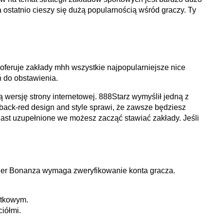
 ostatnio cieszy się dużą popularnością wśród graczy. Ty
eruje zakłady mhh wszystkie najpopularniejsze nice
 do obstawienia.
 wersję strony internetowej. 888Starz wymyślił jedną z
 back-red design and style sprawi, że zawsze będziesz
iast uzupełnione we możesz zacząć stawiać zakłady. Jeśli
acher Bonanza wymaga zweryfikowanie konta gracza.
ątkowym.
ciółmi.