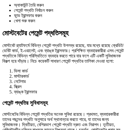
অ্যাকাউন্ট তৈরি করুন
পেমেন্ট পদ্ধতি নির্বাচন করুন
ফান্ড ট্রান্সফার করুন
খেলা শুরু করুন
মোস্টবেটের পেমেন্ট পদ্ধতিসমূহ
মোস্টবেট প্ল্যাটফর্মে বিভিন্ন পেমেন্ট পদ্ধতি উপলব্ধ রয়েছে, যার মধ্যে রয়েছে ক্রেডিট/
ডেবিট কার্ড, ই-ওয়ালেট, এবং ব্যাঙ্ক ট্রান্সফার। প্রশিক্ষিত ব্যবহারকারীরা এসব পেমেন্ট
পদ্ধতিকে বিভিন্ন পরিস্থিতিতে ব্যবহার করতে পারে যার ফলে এটি একটি সুবিধাজনক
বিকল্প হয়ে দাঁড়ায়। নিচে কয়েকটি সাধারণ পেমেন্ট পদ্ধতির তালিকা দেওয়া হলো:
ভিসা কার্ড
মাস্টারকার্ড
নেটেলার
স্ক্রিল
ব্যাঙ্ক ট্রান্সফার
পেমেন্ট পদ্ধতির সুবিধাসমূহ
মোস্টবেটের বিভিন্ন পেমেন্ট পদ্ধতির অনেক সুবিধা রয়েছে। প্রথমত, ব্যবহারকারীরা
তাদের পছন্দের পদ্ধতি অনুসারে অর্থ স্থানান্তর করতে পারে, যা তাদের জন্য
সুবিধাজনক। দ্বিতীয়ত, বেশিরভাগ পেমেন্ট পদ্ধতি দ্রুত এবং নিরাপদ। তৃতীয়ত,
রেজিস্টারদীন চুক্তির মাধ্যমে ফান্ডের নিশ্চয়তা থাকে। চতুর্থত, মোস্টবেটের প্রায় সব