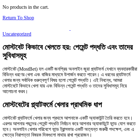
No products in the cart.
Return To Shop
Uncategorized
মোস্টবেট কিভাবে খেলতে হয়: পেমেন্ট পদ্ধতি এবং তাদের
সুবিধাসমূহ
মোস্টবেট (MostBet) হল একটি জনপ্রিয় অনলাইন জুয়া প্ল্যাটফর্ম যেখানে ব্যবহারকারীরা
বিভিন্ন ধরণের খেলা এবং বাজির মাধ্যমে উপার্জন করতে পারেন। এ ধরনের প্ল্যাটফর্মে
খেলার জন্য সর্বাধিক গুরুত্বপূর্ণ বিষয় হলো পেমেন্ট পদ্ধতি। এই নিবন্ধে, আমরা
মোস্টবেটে কিভাবে খেলা যায় এবং বিভিন্ন পেমেন্ট পদ্ধতি ও তাদের সুবিধাসমূহ নিয়ে
আলোচনা করব।
মোস্টবেটের প্ল্যাটফর্মে খেলার প্রাথমিক ধাপ
মোস্টবেট প্ল্যাটফর্মে খেলার জন্য প্রথমে আপনাকে একটি অ্যাকাউন্ট তৈরি করতে হবে।
এরপর আপনার পছন্দের পেমেন্ট পদ্ধতি নির্বাচন করে আপনার অ্যাকাউন্টে ফান্ড যোগ করতে
হবে। অনলাইন খেলার পরিবেশে ফান্ড ট্রান্সফার একটি অত্যন্ত জরুরী পদক্ষেপ, এবং এ
ক্ষেত্রে নিরাপত্তা বিষয়ক দিকগুলো মাথায় রাখা প্রয়োজন।