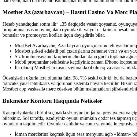
həm yeni, həm də mövcud istifadəçilər üçün müxtəlif bonuslar təklif e
Mostbet Az (azərbaycan) – Rəsmi Casino Və Mərc Pla
Hesab yaratdıqdan sonra ilk“ „35 dəqiqədə vəsait qoysanız, oyunçuya
proqramına əsasən oyunçulara oyundaxili valyuta – koinlər hesablanır. 
bonuslar və promosyon kodları üçün dəyişdirilə bilər.
MostBet Azərbaycan, Azərbaycan oyunçularının ehtiyaclarını qar
Mostbet şirkəti ədalətli pul çıxarışlarına zəmanət verir və ən yaxş
Siz kombinasiyanın krupierin əlindən daha güclü toplanacağına 
Mobil proqramlar səhifəsinə keçdiyiniz zaman iPhone loqosunun
İlk olaraq Mostbet-in rəsmi saytına daxil olmaq və əsas səhifə
Ödənişlərin uğurla icra olunma faizi 98, 7% təşkil edir ki, bu da baza
tranzaksiyalar təhlükəsiz və qorunan sistemlə həyata keçirilir. Bizim r
Mostbet app vasitəsilə mərc edərkən bütün məlumatların şifrələndiyini
Bukmeker Kontoru Haqqında Nəticələr
Kateqoriyalardan birini seçməklə siz oyunları janra, provayderə və çipl
bilərsiniz. Sol tərəfdə, istədiyiniz oyunu mümkün qədər tez tapmaq üç
oyunlarını təqdim edir. Oyunlar canlıdır və canlı yayımda inteqrasiya 
İdman mərclərinə keçmək üçün əsas menyunu açıb «Idman» böl