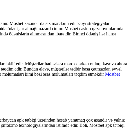
ır. Mosbet kazino –da siz mərclərin ediləcəyi strategiyaları
bətdə ödənişlər almağı nəzərdə tutur. Mosbet casino qəza oyunlarında
ində ödənişlərin alınmasından ibarətdir. Birinci ödəniş hər hansı
 təklif edir. Müştərilər hadisələrə mərc edərkən onluq, kəsr və ahora
təqdim edir. Bundan əlavə, müştərilər tədbir başa çatmazdan əvvəl
qə məlumatları kimi bəzi əsas məlumatları təqdim etməkdir
Mostbet
baycan apk tətbiqi üzərindən hesab yaratmaq çox asandır və yalnız
ifrələmə texnologiyalarından istifadə edir. Bəli, Mostbet apk tətbiqi