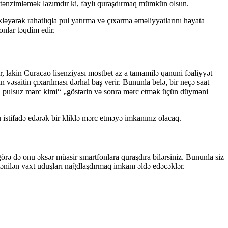
ını tənzimləmək lazımdır ki, faylı quraşdırmaq mümkün olsun.
əyərək rahatlıqla pul yatırma və çıxarma əməliyyatlarını həyata
onlar təqdim edir.
, lakin Curacao lisenziyası mostbet az a tamamilə qanuni fəaliyyət
vəsaitin çıxarılması dərhal baş verir. Bununla belə, bir neçə saat
nizi pulsuz mərc kimi“ „göstərin və sonra mərc etmək üçün düyməni
 istifadə edərək bir kliklə mərc etməyə imkanınız olacaq.
görə də onu əksər müasir smartfonlara quraşdıra bilərsiniz. Bununla siz
stənilən vaxt uduşları nağdlaşdırmaq imkanı əldə edəcəklər.