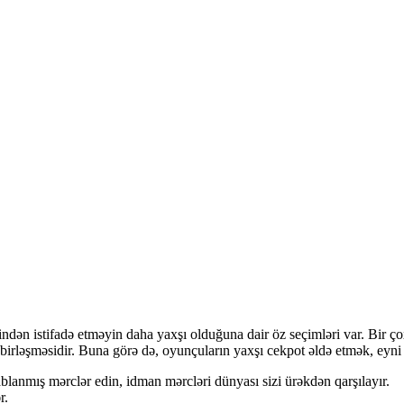
əsindən istifadə etməyin daha yaxşı olduğuna dair öz seçimləri var. Bir
 birləşməsidir. Buna görə də, oyunçuların yaxşı cekpot əldə etmək, ey
ablanmış mərclər edin, idman mərcləri dünyası sizi ürəkdən qarşılayır.
r.