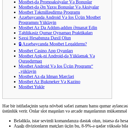
Mostbet-də Promoaksiyalar Və Bonuslar
Mostbet-də Ən Yaxşı Bonuslar Və Aksiyalar
Mostbet Təkmilləşdirmə Proqramı
Azərbaycanda Android Və Ios Üçün Mostbet
Proqramını Yükləyin
Mostbet Az Da Addım-addım Əmanət Edin
Təhlükəsiz Qumar Oynamaq Praktikaları
Şəxsi Hesabınıza Daxil Olun
🔒 Azərbaycanda Mostbet Leqaldırmı?
Mostbet Casino App Oyunları
Mostbet Apk-ni Android-də Yükləmək Və
Quraşdırmaq
Mostbet Android Və Ios Üçün Proqramı“
„yükləyin
Mostbet Az-da Idman Mərcləri
Mostbet Az Bukmeker Və Kazino
Mostbet Yukle
Hər bir istifadəçinin sayta növbəti səfəri zamanı hansı qumar əylənc
üstünlük verir. Onlar slot maşınları və arcade maşınlarının mükəmməl
Beləliklə, istər sevimli komandanıza dəstək olun, istərsə də hes
Aşağı divizionların matçları üçün bu, 8-9%-ə qədər yüksələ bilə