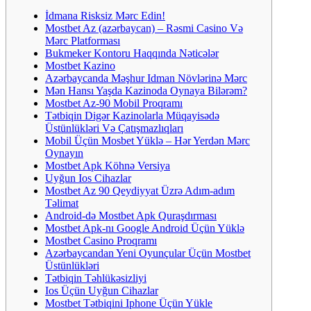
İdmana Risksiz Mərc Edin!
Mostbet Az (azərbaycan) – Rəsmi Casino Və
Mərc Platforması
Bukmeker Kontoru Haqqında Nəticələr
Mostbet Kazino
Azərbaycanda Məşhur Idman Növlərinə Mərc
Mən Hansı Yaşda Kazinoda Oynaya Bilərəm?
Mostbet Az-90 Mobil Proqramı
Tətbiqin Digər Kazinolarla Müqayisədə
Üstünlükləri Və Çatışmazlıqları
Mobil Üçün Mosbet Yüklə – Hər Yerdən Mərc
Oynayın
Mostbet Apk Köhnə Versiya
Uyğun Ios Cihazlar
Mostbet Az 90 Qeydiyyat Üzrə Adım-adım
Təlimat
Android-də Mostbet Apk Quraşdırması
Mostbet Apk-nı Google Android Üçün Yüklə
Mostbet Casino Proqramı
Azərbaycandan Yeni Oyunçular Üçün Mostbet
Üstünlükləri
Tətbiqin Təhlükəsizliyi
Ios Üçün Uyğun Cihazlar
Mostbet Tətbiqini Iphone Üçün Yükle