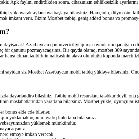
 çəkir. Apk faylını endirdikdən sonra, cihazınızın təhlükəsizlik ayarlar
iqi yükləyərək əyləncəyə başlaya bilərsiniz. Həmçinin, düyməsini klikl
r etmək imkanı verir. Bizim Mostbet tətbiqi geniş added bonus və promosy
əm?
ğru dəyişəcək! Azərbaycan qanunvericiliyi qumar oyunlarını qadağan edir
eç bir qanunu pozmayacaqsınız. Bir qayda olaraq, mostbet 309 saytından 
r. Hər hansı idman tədbirinin nəticəsinin əlavə olunduğu kuponda mərci
mi saytdan siz Mostbet Azərbaycan mobil tətbiq yükləyə bilərsiniz. Onu
izdə dəyərləndirə biləsiniz. Tətbiq mobil resurslara tələbkar deyil, ona 
tinin məsləhətlərindən yararlana bilərsiniz. Mostbet yükle, oyunçular i
r bonus əldə edə bilərlər.
qini yükləmək üçün müvafiq linki tapa bilərsiniz.
mi vebsaytımızdan yükləmək mümkündür.
zmayacaqsınız.
 mərc etməyə imkan verəcək.