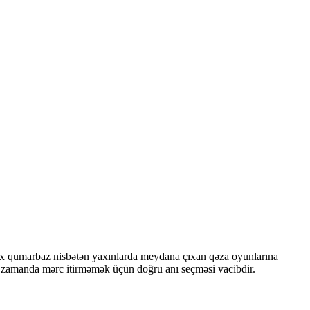
 çox qumarbaz nisbətən yaxınlarda meydana çıxan qəza oyunlarına
ni zamanda mərc itirməmək üçün doğru anı seçməsi vacibdir.