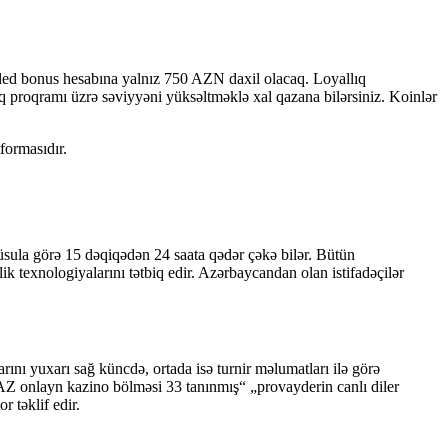
dded bonus hesabına yalnız 750 AZN daxil olacaq. Loyallıq
ıq proqramı üzrə səviyyəni yüksəltməklə xal qazana bilərsiniz. Koinlər
formasıdır.
 üsula görə 15 dəqiqədən 24 saata qədər çəkə bilər. Bütün
ik texnologiyalarını tətbiq edir. Azərbaycandan olan istifadəçilər
rını yuxarı sağ küncdə, ortada isə turnir məlumatları ilə görə
 AZ onlayn kazino bölməsi 33 tanınmış“ „provayderin canlı diler
 təklif edir.