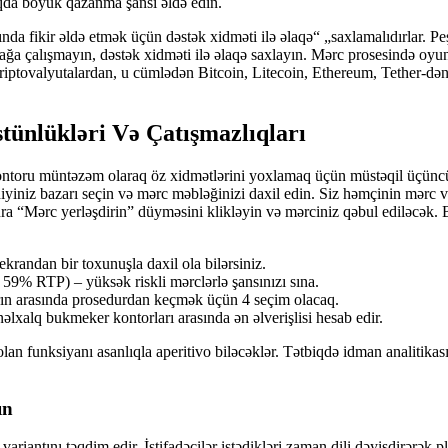
uqda böyük qazanma şansı əldə edin.
da fikir əldə etmək üçün dəstək xidməti ilə əlaqə“ „saxlamalıdırlar. P
ağa çalışmayın, dəstək xidməti ilə əlaqə saxlayın. Mərc prosesində oyu
riptovalyutalardan, u cümlədən Bitcoin, Litecoin, Ethereum, Tether-dən i
tünlükləri Və Çatışmazlıqları
ontoru müntəzəm olaraq öz xidmətlərini yoxlamaq üçün müstəqil üçünc
iyiniz bazarı seçin və mərc məbləğinizi daxil edin. Siz həmçinin mərc 
onra “Mərc yerləşdirin” düyməsini klikləyin və mərciniz qəbul ediləcək
krandan bir toxunuşla daxil ola bilərsiniz.
 59% RTP) – yüksək riskli mərclərlə şansınızı sına.
rın arasında prosedurdan keçmək üçün 4 seçim olacaq.
xalq bukmeker kontorları arasında ən əlverişlisi hesab edir.
n funksiyanı asanlıqla aperitivo biləcəklər. Tətbiqdə idman analitikası
ın
 variantını təqdim edir. İstifadəçilər istədikləri zaman dili dəyişdirərək