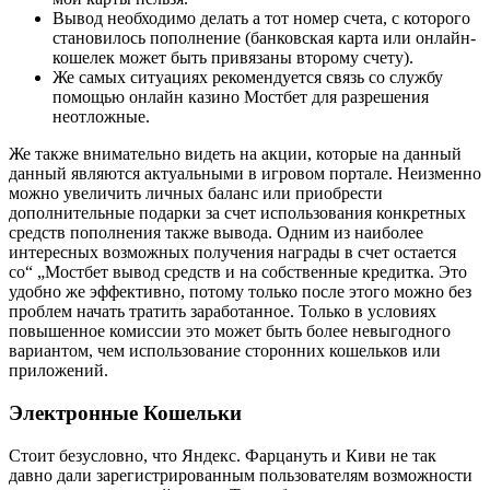
Вывод необходимо делать а тот номер счета, с которого
становилось пополнение (банковская карта или онлайн-
кошелек может быть привязаны второму счету).
Же самых ситуациях рекомендуется связь со службу
помощью онлайн казино Мостбет для разрешения
неотложные.
Же также внимательно видеть на акции, которые на данный
данный являются актуальными в игровом портале. Неизменно
можно увеличить личных баланс или приобрести
дополнительные подарки за счет использования конкретных
средств пополнения также вывода. Одним из наиболее
интересных возможных получения награды в счет остается
со“ „Мостбет вывод средств и на собственные кредитка. Это
удобно же эффективно, потому только после этого можно без
проблем начать тратить заработанное. Только в условиях
повышенное комиссии это может быть более невыгодного
вариантом, чем использование сторонних кошельков или
приложений.
Электронные Кошельки
Стоит безусловно, что Яндекс. Фарцануть и Киви не так
давно дали зарегистрированным пользователям возможности