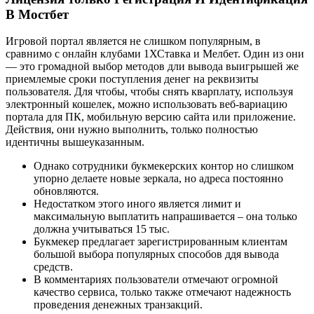
В Мостбет
Игровой портал является не слишком популярным, в
сравнимо с онлайн клубами 1ХСтавка и Мелбет. Один из они
— это громадной выбор методов дли вывода выигрышей же
приемлемые сроки поступления денег на реквизиты
пользователя. Для чтобы, чтобы снять кварплату, используя
электронный кошелек, можно использовать веб-вариацию
портала для ПК, мобильную версию сайта или приложение.
Действия, они нужно выполнить, только полностью
идентичны вышеуказанным.
Однако сотрудники букмекерских контор но слишком
упорно делаете новые зеркала, но адреса постоянно
обновляются.
Недостатком этого иного является лимит и
максимальную выплатить напрашивается – она только
должна учитываться 15 тыс.
Букмекер предлагает зарегистрированным клиентам
большой выбора популярных способов ддя вывода
средств.
В комментариях пользователи отмечают огромной
качество сервиса, только также отмечают надежность
проведения денежных транзакций.