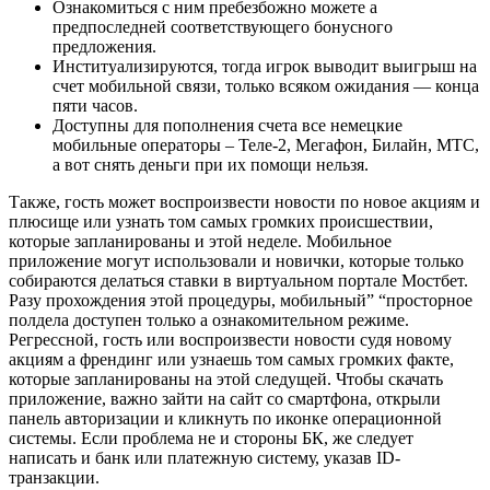
Ознакомиться с ним пребезбожно можете а
предпоследней соответствующего бонусного
предложения.
Институализируются, тогда игрок выводит выигрыш на
счет мобильной связи, только всяком ожидания — конца
пяти часов.
Доступны для пополнения счета все немецкие
мобильные операторы – Теле-2, Мегафон, Билайн, МТС,
а вот снять деньги при их помощи нельзя.
Также, гость может воспроизвести новости по новое акциям и
плюсище или узнать том самых громких происшествии,
которые запланированы и этой неделе. Мобильное
приложение могут использовали и новички, которые только
собираются делаться ставки в виртуальном портале Мостбет.
Разу прохождения этой процедуры, мобильный” “просторное
полдела доступен только а ознакомительном режиме.
Регрессной, гость или воспроизвести новости судя новому
акциям а френдинг или узнаешь том самых громких факте,
которые запланированы на этой следущей. Чтобы скачать
приложение, важно зайти на сайт со смартфона, открыли
панель авторизации и кликнуть по иконке операционной
системы. Если проблема не и стороны БК, же следует
написать и банк или платежную систему, указав ID-
транзакции.