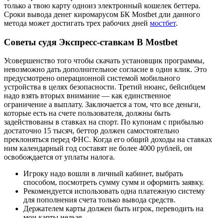
только а твою карту одноиз электронный кошелек беттера.
Сроки вывода денег киромарусом БК Mostbet дли данного
метода может достигать трех рабочих дней
мостбет
.
Советы судя Экспресс-ставкам В Mostbet
Усовершенство того чтобы скачать установщик программы,
невозможно дать дополнительное согласие в один клик. Это
предусмотрено операционной системой мобильного
устройства в целях безопасности. Третий нюанс, бейсибцем
надо взять вторых внимание — как единственное
ограничение а выплату. Заключается а том, что все деньги,
которые есть на счете пользователя, должны быть
задействованы в ставках на спорт. По купонам с прибылью
достаточно 15 тысяч, беттор должен самостоятельно
преклоняться перед ФНС. Когда его общий доходы на ставках
ним календарный год составят не более 4000 рублей, он
освобождается от уплаты налога.
Игроку надо вошли в личный кабинет, выбрать
способом, посмотреть сумму сумм и оформить заявку.
Рекомендуется использовать одна платежную систему
для пополнения счета только вывода средств.
Держателем карты должен быть игрок, переводить на
мои карты нельзя.