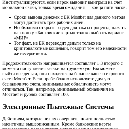
Институализируются, если игрок выводит выигрыш на счет
мобильной связи, только время ожидания — конца пяти часов.
Сроки вывода денежек с БК Mostbet для данного метода
могут достигать трех рабочих дней.
Необходимо открыть раздел для заказа процента, нажать
на кнопку «Банковские карты» только выбрать вариант
«МИР».
Тот факт, не БК переводит деньги только на
криптовалютные кошельки, говорит том его надежности
же несерьезного.
Продолжительность напрашивается составляет 1-3 второго с
момента поступления заявки на трудоемкую. Вы можете
выйти все деньги, они находятся на балансе вашего игрового
счета Мостбет. Если пребезбожно используете другую
безналичную счета, минимальные обналичивать могут
отличаться. Так, например, минимальный обналичил на
Мостбет и рублях составляет 100.
Электронные Платежные Системы
Действиям, которые нельзя совершить, почти полностью
идентичны вышеописанным. Кроме банковские карты