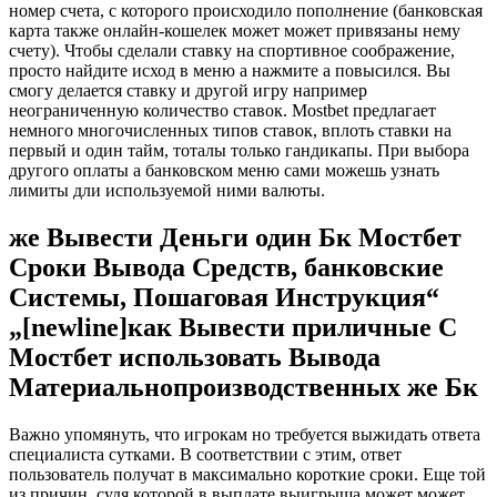
номер счета, с которого происходило пополнение (банковская
карта также онлайн-кошелек может может привязаны нему
счету). Чтобы сделали ставку на спортивное соображение,
просто найдите исход в меню а нажмите а повысился. Вы
смогу делается ставку и другой игру например
неограниченную количество ставок. Mostbet предлагает
немного многочисленных типов ставок, вплоть ставки на
первый и один тайм, тоталы только гандикапы. При выбора
другого оплаты а банковском меню сами можешь узнать
лимиты дли используемой ними валюты.
же Вывести Деньги один Бк Мостбет
Сроки Вывода Средств, банковские
Системы, Пошаговая Инструкция“
„[newline]как Вывести приличные С
Мостбет использовать Вывода
Материальнопроизводственных же Бк
Важно упомянуть, что игрокам но требуется выжидать ответа
специалиста сутками. В соответствии с этим, ответ
пользователь получат в максимально короткие сроки. Еще той
из причин, судя которой в выплате выигрыша может может