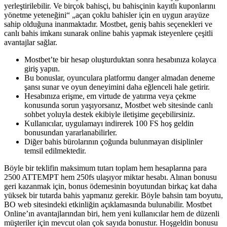
yerleştirilebilir. Ve birçok bahisçi, bu bahisçinin kayıtlı kuponlarını
yönetme yeteneğini“ „açan çoklu bahisler için en uygun arayüze
sahip olduğuna inanmaktadır. Mostbet, geniş bahis seçenekleri ve
canlı bahis imkanı sunarak online bahis yapmak isteyenlere çeşitli
avantajlar sağlar.
Mostbet’te bir hesap oluşturduktan sonra hesabınıza kolayca
giriş yapın.
Bu bonuslar, oyunculara platformu danger almadan deneme
şansı sunar ve oyun deneyimini daha eğlenceli hale getirir.
Hesabınıza erişme, em virtude de yatırma veya çekme
konusunda sorun yaşıyorsanız, Mostbet web sitesinde canlı
sohbet yoluyla destek ekibiyle iletişime geçebilirsiniz.
Kullanıcılar, uygulamayı indirerek 100 FS hoş geldin
bonusundan yararlanabilirler.
Diğer bahis bürolarının çoğunda bulunmayan disiplinler
temsil edilmektedir.
Böyle bir teklifin maksimum tutarı toplam hem hesaplarına para
2500 ATTEMPT hem 250fs ulaşıyor miktar hesabı. Alınan bonusu
geri kazanmak için, bonus ödemesinin boyutundan birkaç kat daha
yüksek bir tutarda bahis yapmanız gerekir. Böyle bahsin tam boyutu,
BO web sitesindeki etkinliğin açıklamasında bulunabilir. Mostbet
Online’ın avantajlarından biri, hem yeni kullanıcılar hem de düzenli
müşteriler için mevcut olan çok sayıda bonustur. Hoşgeldin bonusu