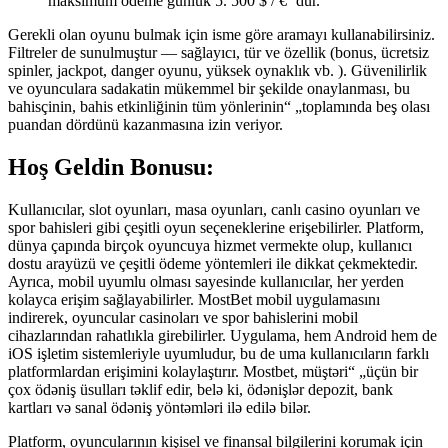
maksimum ödeme günlük 5. 500 $ / € ‘dur.
Gerekli olan oyunu bulmak için isme göre aramayı kullanabilirsiniz.
Filtreler de sunulmuştur — sağlayıcı, tür ve özellik (bonus, ücretsiz
spinler, jackpot, danger oyunu, yüksek oynaklık vb. ). Güvenilirlik
ve oyunculara sadakatin mükemmel bir şekilde onaylanması, bu
bahisçinin, bahis etkinliğinin tüm yönlerinin“ „toplamında beş olası
puandan dördünü kazanmasına izin veriyor.
Hoş Geldin Bonusu:
Kullanıcılar, slot oyunları, masa oyunları, canlı casino oyunları ve
spor bahisleri gibi çeşitli oyun seçeneklerine erişebilirler. Platform,
dünya çapında birçok oyuncuya hizmet vermekte olup, kullanıcı
dostu arayüzü ve çeşitli ödeme yöntemleri ile dikkat çekmektedir.
Ayrıca, mobil uyumlu olması sayesinde kullanıcılar, her yerden
kolayca erişim sağlayabilirler. MostBet mobil uygulamasını
indirerek, oyuncular casinoları ve spor bahislerini mobil
cihazlarından rahatlıkla girebilirler. Uygulama, hem Android hem de
iOS işletim sistemleriyle uyumludur, bu de uma kullanıcıların farklı
platformlardan erişimini kolaylaştırır. Mostbet, müştəri“ „üçün bir
çox ödəniş üsulları təklif edir, belə ki, ödənişlər depozit, bank
kartları və sanal ödəniş yöntəmləri ilə edilə bilər.
Platform, oyuncularının kişisel ve finansal bilgilerini korumak için