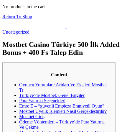
No products in the cart.
Return To Shop
Uncategorized
Mostbet Casino Türkiye 500 İlk Added
Bonus + 400 Fs Talep Edin
Content
Oyuncu Yorumları: Artıları Ve Eksileri Mostbet
Tr
Türkiye’de Mostbet: Genel Bilgiler
Para Yatırma Seçenekleri
Emre E – “güvenli Empieza Emniyetli Oyun”
Mostbet Üyelik Işlemleri Nasıl Gerçekleştirilir?
Mostbet Giriş
Ödeme Yöntemleri – Türkiye’de Para Yatırma
Ve Çekme