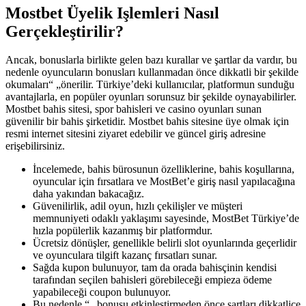
Mostbet Üyelik Işlemleri Nasıl
Gerçekleştirilir?
Ancak, bonuslarla birlikte gelen bazı kurallar ve şartlar da vardır, bu
nedenle oyuncuların bonusları kullanmadan önce dikkatli bir şekilde
okumaları“ „önerilir. Türkiye’deki kullanıcılar, platformun sunduğu
avantajlarla, en popüler oyunları sorunsuz bir şekilde oynayabilirler.
Mostbet bahis sitesi, spor bahisleri ve casino oyunları sunan
güvenilir bir bahis şirketidir. Mostbet bahis sitesine üye olmak için
resmi internet sitesini ziyaret edebilir ve güncel giriş adresine
erişebilirsiniz.
İncelemede, bahis bürosunun özelliklerine, bahis koşullarına,
oyuncular için fırsatlara ve MostBet’e giriş nasıl yapılacağına
daha yakından bakacağız.
Güvenilirlik, adil oyun, hızlı çekilişler ve müşteri
memnuniyeti odaklı yaklaşımı sayesinde, MostBet Türkiye’de
hızla popülerlik kazanmış bir platformdur.
Ücretsiz dönüşler, genellikle belirli slot oyunlarında geçerlidir
ve oyunculara tilgift kazanç fırsatları sunar.
Sağda kupon bulunuyor, tam da orada bahisçinin kendisi
tarafından seçilen bahisleri görebileceği empieza ödeme
yapabileceği coupon bulunuyor.
Bu nedenle,“ „bonusu etkinleştirmeden önce şartları dikkatlice