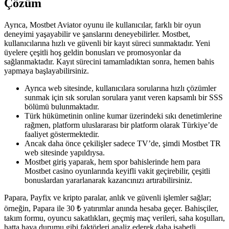
Çözüm
Ayrıca, Mostbet Aviator oyunu ile kullanıcılar, farklı bir oyun
deneyimi yaşayabilir ve şanslarını deneyebilirler. Mostbet,
kullanıcılarına hızlı ve güvenli bir kayıt süreci sunmaktadır. Yeni
üyelere çeşitli hoş geldin bonusları ve promosyonlar da
sağlanmaktadır. Kayıt sürecini tamamladıktan sonra, hemen bahis
yapmaya başlayabilirsiniz.
Ayrıca web sitesinde, kullanıcılara sorularına hızlı çözümler
sunmak için sık sorulan sorulara yanıt veren kapsamlı bir SSS
bölümü bulunmaktadır.
Türk hükümetinin online kumar üzerindeki sıkı denetimlerine
rağmen, platform uluslararası bir platform olarak Türkiye’de
faaliyet göstermektedir.
Ancak daha önce çekilişler sadece TV’de, şimdi Mostbet TR
web sitesinde yapıldıysa.
Mostbet giriş yaparak, hem spor bahislerinde hem para
Mostbet casino oyunlarında keyifli vakit geçirebilir, çeşitli
bonuslardan yararlanarak kazancınızı artırabilirsiniz.
Papara, Payfix ve kripto paralar, anlık ve güvenli işlemler sağlar;
örneğin, Papara ile 30 ₺ yatırımlar anında hesaba geçer. Bahisçiler,
takım formu, oyuncu sakatlıkları, geçmiş maç verileri, saha koşulları,
hatta hava durumu gibi faktörleri analiz ederek daha isabetli