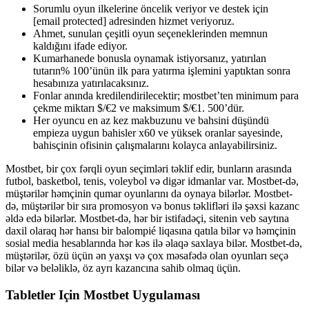
Sorumlu oyun ilkelerine öncelik veriyor ve destek için
[email protected] adresinden hizmet veriyoruz.
Ahmet, sunulan çeşitli oyun seçeneklerinden memnun
kaldığını ifade ediyor.
Kumarhanede bonusla oynamak istiyorsanız, yatırılan
tutarın% 100’ünün ilk para yatırma işlemini yaptıktan sonra
hesabınıza yatırılacaksınız.
Fonlar anında kredilendirilecektir; mostbet’ten minimum para
çekme miktarı $/€2 ve maksimum $/€1. 500’dür.
Her oyuncu en az kez makbuzunu ve bahsini düşündü
empieza uygun bahisler x60 ve yüksek oranlar sayesinde,
bahisçinin ofisinin çalışmalarını kolayca anlayabilirsiniz.
Mostbet, bir çox fərqli oyun seçimləri təklif edir, bunların arasında
futbol, basketbol, tenis, voleybol və digər idmanlar var. Mostbet-də,
müştərilər həmçinin qumar oyunlarını da oynaya bilərlər. Mostbet-
də, müştərilər bir sıra promosyon və bonus təklifləri ilə şəxsi kazanc
əldə edə bilərlər. Mostbet-də, hər bir istifadəçi, sitenin veb saytına
daxil olaraq hər hansı bir balompié liqasına qatıla bilər və həmçinin
sosial media hesablarında hər kəs ilə əlaqə saxlaya bilər. Mostbet-də,
müştərilər, özü üçün ən yaxşı və çox məsafədə olan oyunları seçə
bilər və beləliklə, öz ayrı kazancına sahib olmaq üçün.
Tabletler Için Mostbet Uygulaması