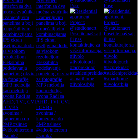
Pose
Pose