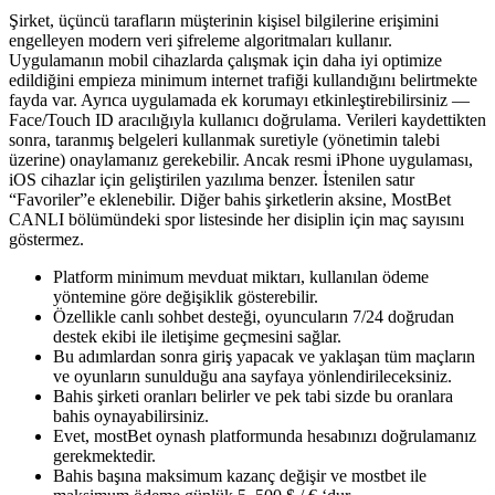
Şirket, üçüncü tarafların müşterinin kişisel bilgilerine erişimini
engelleyen modern veri şifreleme algoritmaları kullanır.
Uygulamanın mobil cihazlarda çalışmak için daha iyi optimize
edildiğini empieza minimum internet trafiği kullandığını belirtmekte
fayda var. Ayrıca uygulamada ek korumayı etkinleştirebilirsiniz —
Face/Touch ID aracılığıyla kullanıcı doğrulama. Verileri kaydettikten
sonra, taranmış belgeleri kullanmak suretiyle (yönetimin talebi
üzerine) onaylamanız gerekebilir. Ancak resmi iPhone uygulaması,
iOS cihazlar için geliştirilen yazılıma benzer. İstenilen satır
“Favoriler”e eklenebilir. Diğer bahis şirketlerin aksine, MostBet
CANLI bölümündeki spor listesinde her disiplin için maç sayısını
göstermez.
Platform minimum mevduat miktarı, kullanılan ödeme
yöntemine göre değişiklik gösterebilir.
Özellikle canlı sohbet desteği, oyuncuların 7/24 doğrudan
destek ekibi ile iletişime geçmesini sağlar.
Bu adımlardan sonra giriş yapacak ve yaklaşan tüm maçların
ve oyunların sunulduğu ana sayfaya yönlendirileceksiniz.
Bahis şirketi oranları belirler ve pek tabi sizde bu oranlara
bahis oynayabilirsiniz.
Evet, mostBet oynash platformunda hesabınızı doğrulamanız
gerekmektedir.
Bahis başına maksimum kazanç değişir ve mostbet ile