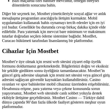
Bazı maçlarda özel bahisler mevcuttur, örneğin bireysel
dönemlerin sonucuna bahis.
Diğer bir seçenek ise, Mostbet yöneticileriyle sosyal ağlar ve anlık
mesajlaşma programları aracılığıyla iletişim kurmaktır. Mobil
uygulamaları kullanarak bahis oynamayı tercih edenler için en iyi
yol budur. Genellikle bu durumda cevap birkaç dakika içinde elde
edilebilir. Para yatırmak için mevcut bare minimum ve maksimum
tutarlar doğrudan seçilen ödeme sistemine bağlıdır. MostBet,
Curacao hükümeti tarafından lisanslanmış bir platformdur.
Cihazlar Için Mostbet
Mostbet’e üye olmak için resmi web sitesini ziyaret edip üyelik
formunu doldurmanız gerekmektedir. Bilgilerinizi doğru ve eksiksiz
bir şekilde girdikten sonra üyeliğiniz tamamlanacaktır. Mostbet’in
güncel giriş adresine ulaşmak için resmi net sitesini veya güncel giriş
adresini sağlayan güvenilir kaynakları kullanabilirsiniz. Casino
oyunları ve spor bahislerine mobil cihazınız üzerinden erişebilirsiniz.
Hesabınıza erişme, para yatırma veya çekme konusunda sorun
yaşıyorsanız, Mostbet web sitesinde canlı sohbet yoluyla destek
ekibiyle iletişime geçebilirsiniz. Mostbet Casino — Türkiye dahil
dünya çapında 90’dan fazla ülkede faaliyet gösteren meşhur oyun
platformudur.