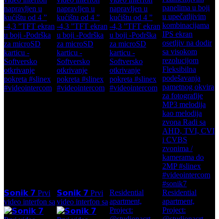
Residential
Residential
𝗦𝗼𝗻𝗶𝗸 𝟳 Prvi
𝗦𝗼𝗻𝗶𝗸 𝟳 Prvi
apartment,
apartment,
video interfon sa
video interfon sa
Project:
Project:
@studionacrt
@studionacrt