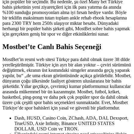
için popüler bir seçimdir. Bu nedenle, şu özel Many bet Türkiye
bahis şirketinin yeni ziyaretçileri için ilk para yatırma da anında
%100 sunduğu promosyonları alma iyi fırsatı hediye vardır. Böyle
bir teklifin maksimum tutarı toplam ankle rehab ebook hesaplarına
para 2300 TRY hem 250fs ulaşıyor miktar hesabı. Dünyadaki
herhangi bir popüler bahis şirketi gibi, MostBet sobre bahis yapmak
için gerçekten geniş bir spor ve diğer etkinliklerini sunar.
Mostbet’te Canlı Bahis Seçeneği
MostBet’in resmi web sitesi Türkçe para dahil olmak üzere 38 dilde
yerelleştirilmiştir. Türkiye için ayrı bir alan yoktur – çeviri sürümünü
değiştirmek, ekranın üst kısmındaki simgeler arasında geçiş yaparak
yapılır, bu“ „de uma ekran görüntüsünde açıkça görülebilir. Mostbet,
dünyanın çoğu ülkesinde faaliyet gösteren uluslararası bir bahis
şirketidir. Yıllar geçtikçe, çevrimiçi kumar platformumuz kullanıcılar
arasında mükemmel bir ün kazanmıştır. Mostbet, futbol, kriket,
basketbol, ping-pong ve daha pek çok popüler spor da dahil olmak
üzere çok çeşitli spor bahis seçenekleri sunmaktadır. Evet, Mostbet
Türkiye’de spor bahisleri için yasal ve güvenli bir platformdur.
Dash, HUSD, Casino Coin, ZChash, ADA, DAI, Dexsport,
TrueUSD, Axie Infinity, Binance UNITED STATES
DOLLAR, USD Coin ve TRON.