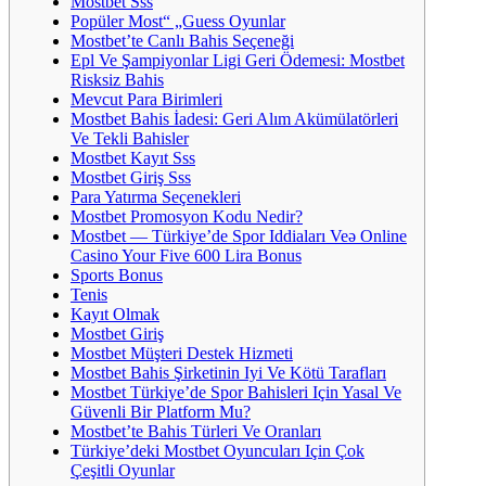
Mostbet Sss
Popüler Most“ „Guess Oyunlar
Mostbet’te Canlı Bahis Seçeneği
Epl Ve Şampiyonlar Ligi Geri Ödemesi: Mostbet
Risksiz Bahis
Mevcut Para Birimleri
Mostbet Bahis İadesi: Geri Alım Akümülatörleri
Ve Tekli Bahisler
Mostbet Kayıt Sss
Mostbet Giriş Sss
Para Yatırma Seçenekleri
Mostbet Promosyon Kodu Nedir?
Mostbet — Türkiye’de Spor Iddiaları Veə Online
Casino Your Five 600 Lira Bonus
Sports Bonus
Tenis
Kayıt Olmak
Mostbet Giriş
Mostbet Müşteri Destek Hizmeti
Mostbet Bahis Şirketinin Iyi Ve Kötü Tarafları
Mostbet Türkiye’de Spor Bahisleri Için Yasal Ve
Güvenli Bir Platform Mu?
Mostbet’te Bahis Türleri Ve Oranları
Türkiye’deki Mostbet Oyuncuları Için Çok
Çeşitli Oyunlar