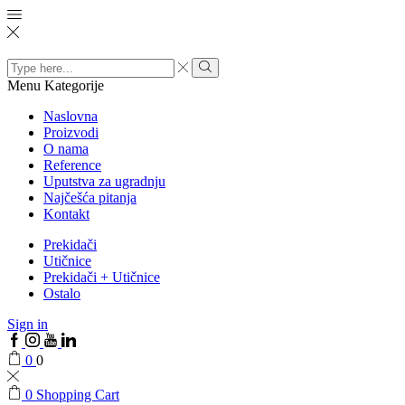
Search
input
Menu
Kategorije
Naslovna
Proizvodi
O nama
Reference
Uputstva za ugradnju
Najčešća pitanja
Kontakt
Prekidači
Utičnice
Prekidači + Utičnice
Ostalo
Sign in
0
0
0
Shopping Cart