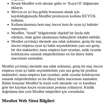
Resmi MostBet web sitesine gidin ve ‘Kayıt Ol’ düğmesine
tıklayın.
Mevcut en iyi hoş geldin bonusunu almak için
kaydolduğunuzda MostBet promosyon kodunu BÜYÜK
kullanın.
Kullanıcılarımıza hem maç öncesi hem de oyun içi bahisler
sunuyoruz.
MostBet, “kendi” bölgelerinde objektif bir fayda elde
ederken, önde gelen uluslararası bahisçilerle rekabet edebilir.
Mostbet çevrimiçi sitesinde ana odak noktamız, geniş bir maç
öncesi empieza oyun içi bahis seçeneklerinin yanı sıra geniş
bir slot makineleri, masa empieza kart oyunları, anlık oyunlar
koleksiyonu sunarak müşterilerimize en üst düzey bahis
macerasını sunmaktır.
Mostbet çevrimiçi sitesinde ana odak noktamız, geniş bir maç öncesi
empieza oyun içi bahis seçeneklerinin yanı sıra geniş bir position
makineleri, masa empieza kart oyunları, anlık oyunlar koleksiyonu
sunarak müşterilerimize en üst düzey bahis macerasını sunmaktır.
Bütün bonuslar MostBet’in resmi web sitesinde var ve kurallara
göre her kayıttan keçen oyuncunun postuna yollanıyor. Kimlik
doğrulama tüm yeni Mostbet müşterileri için zorunludur.
Mostbet Web Sitesi Bilgileri