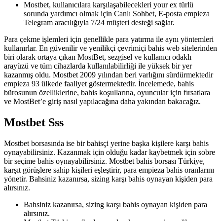
Mostbet, kullanıcılara karşılaşabilecekleri your ex türlü
sorunda yardımcı olmak için Canlı Sohbet, E-posta empieza
Telegram aracılığıyla 7/24 müşteri desteği sağlar.
Para çekme işlemleri için genellikle para yatırma ile aynı yöntemleri
kullanırlar. En güvenilir ve yenilikçi çevrimiçi bahis web sitelerinden
biri olarak ortaya çıkan MostBet, sezgisel ve kullanıcı odaklı
arayüzü ve tüm cihazlarda kullanılabilirliği ile yüksek bir yer
kazanmış oldu. Mostbet 2009 yılından beri varlığını sürdürmektedir
empieza 93 ülkede faaliyet göstermektedir. İncelemede, bahis
bürosunun özelliklerine, bahis koşullarına, oyuncular için fırsatlara
ve MostBet’e giriş nasıl yapılacağına daha yakından bakacağız.
Mostbet Sss
Mostbet borsasında ise bir bahisçi yerine başka kişilere karşı bahis
oynayabilirsiniz. Kazanmak için olduğu kadar kaybetmek için sobre
bir seçime bahis oynayabilirsiniz. Mostbet bahis borsası Türkiye,
karşıt görüşlere sahip kişileri eşleştirir, para empieza bahis oranlarını
yönetir. Bahsiniz kazanırsa, sizing karşı bahis oynayan kişiden para
alırsınız.
Bahsiniz kazanırsa, sizing karşı bahis oynayan kişiden para
alırsınız.