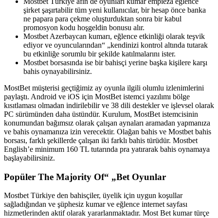
Mostbet Türkiye afin de oyunları kumar empieza eğlence
şirket şaşırtabilir tüm yeni kullanıcılar, bir hesap önce banka
ne papara para çekme oluşturduktan sonra bir kabul
promosyon kodu hoşgeldin bonusu alır.
Mostbet Azerbaycan kumarı, eğlence etkinliği olarak teşvik
ediyor ve oyuncularından“ „kendinizi kontrol altında tutarak
bu etkinliğe sorumlu bir şekilde katılmalarını ister.
Mostbet borsasında ise bir bahisçi yerine başka kişilere karşı
bahis oynayabilirsiniz.
MostBet müşterisi geçtiğimiz ay oyunla ilgili olumlu izlenimlerini
paylaştı. Android ve iOS için MostBet istemci yazılımı bölge
kısıtlaması olmadan indirilebilir ve 38 dili destekler ve işlevsel olarak
PC sürümünden daha üstündür. Kurulum, MostBet istemcisinin
konumundan bağımsız olarak çalışan aynaları aramadan yapmanıza
ve bahis oynamanıza izin verecektir. Olağan bahis ve Mostbet bahis
borsası, farklı şekillerde çalışan iki farklı bahis türüdür. Mostbet
English’e minimum 160 TL tutarında pra yatırarak bahis oynamaya
başlayabilirsiniz.
Popüler The Majority Of“ „Bet Oyunlar
Mostbet Türkiye den bahisçiler, üyelik için uygun koşullar
sağladığından ve şüphesiz kumar ve eğlence internet sayfası
hizmetlerinden aktif olarak yararlanmaktadır. Most Bet kumar türçe