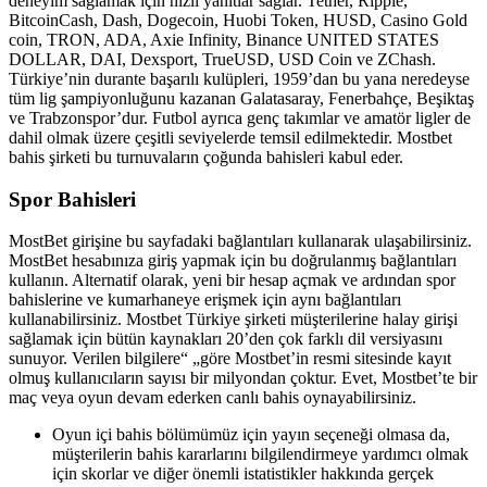
deneyim sağlamak için hızlı yanıtlar sağlar. Tether, Ripple,
BitcoinCash, Dash, Dogecoin, Huobi Token, HUSD, Casino Gold
coin, TRON, ADA, Axie Infinity, Binance UNITED STATES
DOLLAR, DAI, Dexsport, TrueUSD, USD Coin ve ZChash.
Türkiye’nin durante başarılı kulüpleri, 1959’dan bu yana neredeyse
tüm lig şampiyonluğunu kazanan Galatasaray, Fenerbahçe, Beşiktaş
ve Trabzonspor’dur. Futbol ayrıca genç takımlar ve amatör ligler de
dahil olmak üzere çeşitli seviyelerde temsil edilmektedir. Mostbet
bahis şirketi bu turnuvaların çoğunda bahisleri kabul eder.
Spor Bahisleri
MostBet girişine bu sayfadaki bağlantıları kullanarak ulaşabilirsiniz.
MostBet hesabınıza giriş yapmak için bu doğrulanmış bağlantıları
kullanın. Alternatif olarak, yeni bir hesap açmak ve ardından spor
bahislerine ve kumarhaneye erişmek için aynı bağlantıları
kullanabilirsiniz. Mostbet Türkiye şirketi müşterilerine halay girişi
sağlamak için bütün kaynakları 20’den çok farklı dil versiyasını
sunuyor. Verilen bilgilere“ „göre Mostbet’in resmi sitesinde kayıt
olmuş kullanıcıların sayısı bir milyondan çoktur. Evet, Mostbet’te bir
maç veya oyun devam ederken canlı bahis oynayabilirsiniz.
Oyun içi bahis bölümümüz için yayın seçeneği olmasa da,
müşterilerin bahis kararlarını bilgilendirmeye yardımcı olmak
için skorlar ve diğer önemli istatistikler hakkında gerçek