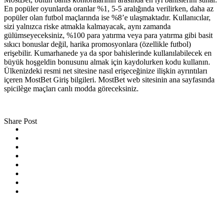
En popüler oyunlarda oranlar %1, 5-5 aralığında verilirken, daha az
popüler olan futbol maçlarında ise %8’e ulaşmaktadır. Kullanıcılar,
sizi yalnızca riske atmakla kalmayacak, aynı zamanda
gülümseyeceksiniz, %100 para yatırma veya para yatırma gibi basit
sıkıcı bonuslar değil, harika promosyonlara (özellikle futbol)
erişebilir. Kumarhanede ya da spor bahislerinde kullanılabilecek en
büyük hoşgeldin bonusunu almak için kaydolurken kodu kullanın.
Ülkenizdeki resmi net sitesine nasıl erişeceğinize ilişkin ayrıntıları
içeren MostBet Giriş bilgileri. MostBet web sitesinin ana sayfasında
spicilège maçları canlı modda göreceksiniz.
Share Post