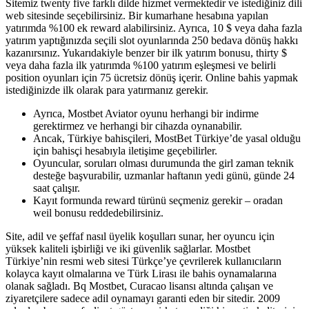
Sitemiz twenty five farklı dilde hizmet vermektedir ve istediğiniz dili
web sitesinde seçebilirsiniz. Bir kumarhane hesabına yapılan
yatırımda %100 ek reward alabilirsiniz. Ayrıca, 10 $ veya daha fazla
yatırım yaptığınızda seçili slot oyunlarında 250 bedava dönüş hakkı
kazanırsınız. Yukarıdakiyle benzer bir ilk yatırım bonusu, thirty $
veya daha fazla ilk yatırımda %100 yatırım eşleşmesi ve belirli
position oyunları için 75 ücretsiz dönüş içerir. Online bahis yapmak
istediğinizde ilk olarak para yatırmanız gerekir.
Ayrıca, Mostbet Aviator oyunu herhangi bir indirme
gerektirmez ve herhangi bir cihazda oynanabilir.
Ancak, Türkiye bahisçileri, MostBet Türkiye’de yasal olduğu
için bahisçi hesabıyla iletişime geçebilirler.
Oyuncular, soruları olması durumunda the girl zaman teknik
desteğe başvurabilir, uzmanlar haftanın yedi günü, günde 24
saat çalışır.
Kayıt formunda reward türünü seçmeniz gerekir – oradan
weil bonusu reddedebilirsiniz.
Site, adil ve şeffaf nasıl üyelik koşulları sunar, her oyuncu için
yüksek kaliteli işbirliği ve iki güvenlik sağlarlar. Mostbet
Türkiye’nin resmi web sitesi Türkçe’ye çevrilerek kullanıcıların
kolayca kayıt olmalarına ve Türk Lirası ile bahis oynamalarına
olanak sağladı. Bq Mostbet, Curacao lisansı altında çalışan ve
ziyaretçilere sadece adil oynamayı garanti eden bir sitedir. 2009