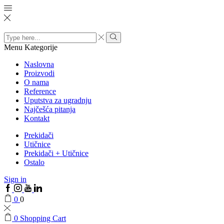
Search
input
Menu
Kategorije
Naslovna
Proizvodi
O nama
Reference
Uputstva za ugradnju
Najčešća pitanja
Kontakt
Prekidači
Utičnice
Prekidači + Utičnice
Ostalo
Sign in
0
0
0
Shopping Cart