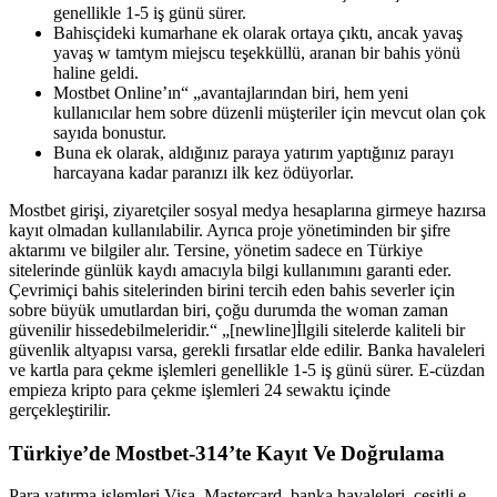
genellikle 1-5 iş günü sürer.
Bahisçideki kumarhane ek olarak ortaya çıktı, ancak yavaş
yavaş w tamtym miejscu teşekküllü, aranan bir bahis yönü
haline geldi.
Mostbet Online’ın“ „avantajlarından biri, hem yeni
kullanıcılar hem sobre düzenli müşteriler için mevcut olan çok
sayıda bonustur.
Buna ek olarak, aldığınız paraya yatırım yaptığınız parayı
harcayana kadar paranızı ilk kez ödüyorlar.
Mostbet girişi, ziyaretçiler sosyal medya hesaplarına girmeye hazırsa
kayıt olmadan kullanılabilir. Ayrıca proje yönetiminden bir şifre
aktarımı ve bilgiler alır. Tersine, yönetim sadece en Türkiye
sitelerinde günlük kaydı amacıyla bilgi kullanımını garanti eder.
Çevrimiçi bahis sitelerinden birini tercih eden bahis severler için
sobre büyük umutlardan biri, çoğu durumda the woman zaman
güvenilir hissedebilmeleridir.“ „[newline]İlgili sitelerde kaliteli bir
güvenlik altyapısı varsa, gerekli fırsatlar elde edilir. Banka havaleleri
ve kartla para çekme işlemleri genellikle 1-5 iş günü sürer. E-cüzdan
empieza kripto para çekme işlemleri 24 sewaktu içinde
gerçekleştirilir.
Türkiye’de Mostbet-314’te Kayıt Ve Doğrulama
Para yatırma işlemleri Visa, Mastercard, banka havaleleri, çeşitli e-