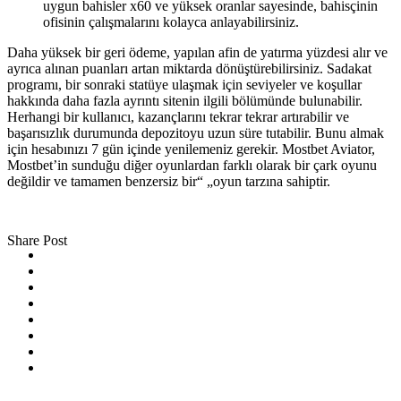
uygun bahisler x60 ve yüksek oranlar sayesinde, bahisçinin
ofisinin çalışmalarını kolayca anlayabilirsiniz.
Daha yüksek bir geri ödeme, yapılan afin de yatırma yüzdesi alır ve
ayrıca alınan puanları artan miktarda dönüştürebilirsiniz. Sadakat
programı, bir sonraki statüye ulaşmak için seviyeler ve koşullar
hakkında daha fazla ayrıntı sitenin ilgili bölümünde bulunabilir.
Herhangi bir kullanıcı, kazançlarını tekrar tekrar artırabilir ve
başarısızlık durumunda depozitoyu uzun süre tutabilir. Bunu almak
için hesabınızı 7 gün içinde yenilemeniz gerekir. Mostbet Aviator,
Mostbet’in sunduğu diğer oyunlardan farklı olarak bir çark oyunu
değildir ve tamamen benzersiz bir“ „oyun tarzına sahiptir.
Share Post