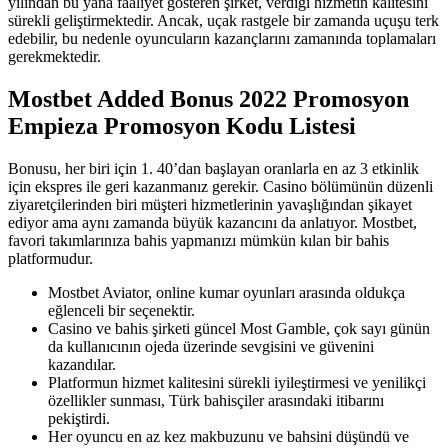
yılından bu yana faaliyet gösteren şirket, verdiği hizmetin kalitesini
sürekli geliştirmektedir. Ancak, uçak rastgele bir zamanda uçuşu terk
edebilir, bu nedenle oyuncuların kazançlarını zamanında toplamaları
gerekmektedir.
Mostbet Added Bonus 2022 Promosyon
Empieza Promosyon Kodu Listesi
Bonusu, her biri için 1. 40’dan başlayan oranlarla en az 3 etkinlik
için ekspres ile geri kazanmanız gerekir. Casino bölümünün düzenli
ziyaretçilerinden biri müşteri hizmetlerinin yavaşlığından şikayet
ediyor ama aynı zamanda büyük kazancını da anlatıyor. Mostbet,
favori takımlarınıza bahis yapmanızı mümkün kılan bir bahis
platformudur.
Mostbet Aviator, online kumar oyunları arasında oldukça
eğlenceli bir seçenektir.
Casino ve bahis şirketi güncel Most Gamble, çok sayı günün
da kullanıcının ojeda üzerinde sevgisini ve güvenini
kazandılar.
Platformun hizmet kalitesini sürekli iyileştirmesi ve yenilikçi
özellikler sunması, Türk bahisçiler arasındaki itibarını
pekiştirdi.
Her oyuncu en az kez makbuzunu ve bahsini düşündü ve