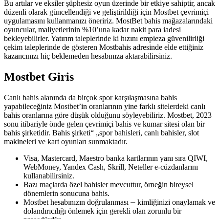
Bu artılar ve eksiler şüphesiz oyun üzerinde bir etkiye sahiptir, ancak
düzenli olarak güncellendiği ve geliştirildiği için Mostbet çevrimiçi
uygulamasını kullanmanızı öneririz. MostBet bahis mağazalarındaki
oyuncular, maliyetlerinin %10’una kadar nakit para iadesi
bekleyebilirler. Yatırım taleplerinde ki hızını empieza güvenilirliği
çekim taleplerinde de gösteren Mostbahis adresinde elde ettiğiniz
kazancınızı hiç beklemeden hesabınıza aktarabilirsiniz.
Mostbet Giris
Canlı bahis alanında da birçok spor karşılaşmasına bahis
yapabileceğiniz Mostbet’in oranlarının yine farklı sitelerdeki canlı
bahis oranlarına göre düşük olduğunu söyleyebiliriz. Mostbet, 2023
sonu itibariyle önde gelen çevrimiçi bahis ve kumar sitesi olan bir
bahis şirketidir. Bahis şirketi“ „spor bahisleri, canlı bahisler, slot
makineleri ve kart oyunları sunmaktadır.
Visa, Mastercard, Maestro banka kartlarının yanı sıra QIWI,
WebMoney, Yandex Cash, Skrill, Neteller e-cüzdanlarını
kullanabilirsiniz.
Bazı maçlarda özel bahisler mevcuttur, örneğin bireysel
dönemlerin sonucuna bahis.
Mostbet hesabınızın doğrulanması ⏤ kimliğinizi onaylamak ve
dolandırıcılığı önlemek için gerekli olan zorunlu bir