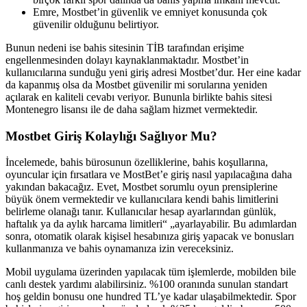
Emre, Mostbet’in güvenlik ve emniyet konusunda çok
güvenilir olduğunu belirtiyor.
Bunun nedeni ise bahis sitesinin TİB tarafından erişime
engellenmesinden dolayı kaynaklanmaktadır. Mostbet’in
kullanıcılarına sunduğu yeni giriş adresi Mostbet’dur. Her eine kadar
da kapanmış olsa da Mostbet güvenilir mi sorularına yeniden
açılarak en kaliteli cevabı veriyor. Bununla birlikte bahis sitesi
Montenegro lisansı ile de daha sağlam hizmet vermektedir.
Mostbet Giriş Kolaylığı Sağlıyor Mu?
İncelemede, bahis bürosunun özelliklerine, bahis koşullarına,
oyuncular için fırsatlara ve MostBet’e giriş nasıl yapılacağına daha
yakından bakacağız. Evet, Mostbet sorumlu oyun prensiplerine
büyük önem vermektedir ve kullanıcılara kendi bahis limitlerini
belirleme olanağı tanır. Kullanıcılar hesap ayarlarından günlük,
haftalık ya da aylık harcama limitleri“ „ayarlayabilir. Bu adımlardan
sonra, otomatik olarak kişisel hesabınıza giriş yapacak ve bonusları
kullanmanıza ve bahis oynamanıza izin vereceksiniz.
Mobil uygulama üzerinden yapılacak tüm işlemlerde, mobilden bile
canlı destek yardımı alabilirsiniz. %100 oranında sunulan standart
hoş geldin bonusu one hundred TL’ye kadar ulaşabilmektedir. Spor