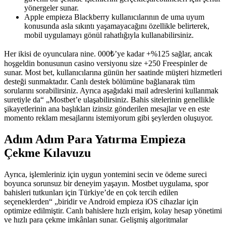
yönergeler sunar.
Apple empieza Blackberry kullanıcılarının de uma uyum
konusunda asla sıkıntı yaşamayacağını özellikle belirterek,
mobil uygulamayı gönül rahatlığıyla kullanabilirsiniz.
Her ikisi de oyunculara nine. 000₺’ye kadar +%125 sağlar, ancak
hoşgeldin bonusunun casino versiyonu size +250 Freespinler de
sunar. Most bet, kullanıcılarına günün her saatinde müşteri hizmetleri
desteği sunmaktadır. Canlı destek bölümüne bağlanarak tüm
sorularını sorabilirsiniz. Ayrıca aşağıdaki mail adreslerini kullanmak
suretiyle da“ „Mostbet’e ulaşabilirsiniz. Bahis sitelerinin genellikle
şikayetlerinin ana başlıkları izinsiz gönderilen mesajlar ve en este
momento reklam mesajlarını istemiyorum gibi şeylerden oluşuyor.
Adım Adım Para Yatırma Empieza
Çekme Kılavuzu
Ayrıca, işlemleriniz için uygun yontemini secin ve ödeme sureci
boyunca sorunsuz bir deneyim yaşayın. Mostbet uygulama, spor
bahisleri tutkunları için Türkiye’de en çok tercih edilen
seçeneklerden“ „biridir ve Android empieza iOS cihazlar için
optimize edilmiştir. Canlı bahislere hızlı erişim, kolay hesap yönetimi
ve hızlı para çekme imkânları sunar. Gelişmiş algoritmalar