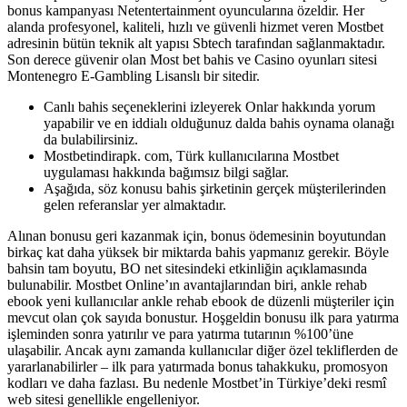
bonus kampanyası Netentertainment oyuncularına özeldir. Her
alanda profesyonel, kaliteli, hızlı ve güvenli hizmet veren Mostbet
adresinin bütün teknik alt yapısı Sbtech tarafından sağlanmaktadır.
Son derece güvenir olan Most bet bahis ve Casino oyunları sitesi
Montenegro E-Gambling Lisanslı bir sitedir.
Canlı bahis seçeneklerini izleyerek Onlar hakkında yorum
yapabilir ve en iddialı olduğunuz dalda bahis oynama olanağı
da bulabilirsiniz.
Mostbetindirapk. com, Türk kullanıcılarına Mostbet
uygulaması hakkında bağımsız bilgi sağlar.
Aşağıda, söz konusu bahis şirketinin gerçek müşterilerinden
gelen referanslar yer almaktadır.
Alınan bonusu geri kazanmak için, bonus ödemesinin boyutundan
birkaç kat daha yüksek bir miktarda bahis yapmanız gerekir. Böyle
bahsin tam boyutu, BO net sitesindeki etkinliğin açıklamasında
bulunabilir. Mostbet Online’ın avantajlarından biri, ankle rehab
ebook yeni kullanıcılar ankle rehab ebook de düzenli müşteriler için
mevcut olan çok sayıda bonustur. Hoşgeldin bonusu ilk para yatırma
işleminden sonra yatırılır ve para yatırma tutarının %100’üne
ulaşabilir. Ancak aynı zamanda kullanıcılar diğer özel tekliflerden de
yararlanabilirler – ilk para yatırmada bonus tahakkuku, promosyon
kodları ve daha fazlası. Bu nedenle Mostbet’in Türkiye’deki resmî
web sitesi genellikle engelleniyor.