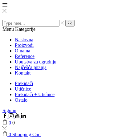
Search
input
Menu
Kategorije
Naslovna
Proizvodi
O nama
Reference
Uputstva za ugradnju
Najčešća pitanja
Kontakt
Prekidači
Utičnice
Prekidači + Utičnice
Ostalo
Sign in
0
0
0
Shopping Cart