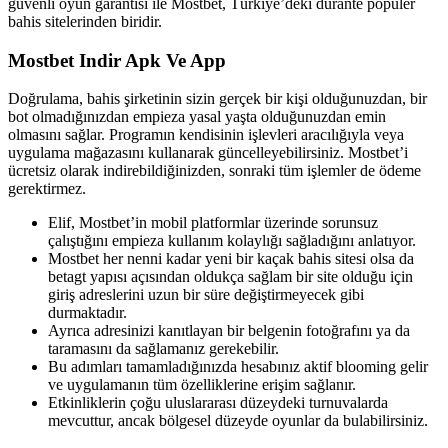
güvenli oyun garantisi ile Mostbet, Türkiye’deki durante popüler
bahis sitelerinden biridir.
Mostbet Indir Apk Ve App
Doğrulama, bahis şirketinin sizin gerçek bir kişi olduğunuzdan, bir
bot olmadığınızdan empieza yasal yaşta olduğunuzdan emin
olmasını sağlar. Programın kendisinin işlevleri aracılığıyla veya
uygulama mağazasını kullanarak güncelleyebilirsiniz. Mostbet’i
ücretsiz olarak indirebildiğinizden, sonraki tüm işlemler de ödeme
gerektirmez.
Elif, Mostbet’in mobil platformlar üzerinde sorunsuz
çalıştığını empieza kullanım kolaylığı sağladığını anlatıyor.
Mostbet her nenni kadar yeni bir kaçak bahis sitesi olsa da
betagt yapısı açısından oldukça sağlam bir site olduğu için
giriş adreslerini uzun bir süre değiştirmeyecek gibi
durmaktadır.
Ayrıca adresinizi kanıtlayan bir belgenin fotoğrafını ya da
taramasını da sağlamanız gerekebilir.
Bu adımları tamamladığınızda hesabınız aktif blooming gelir
ve uygulamanın tüm özelliklerine erişim sağlanır.
Etkinliklerin çoğu uluslararası düzeydeki turnuvalarda
mevcuttur, ancak bölgesel düzeyde oyunlar da bulabilirsiniz.