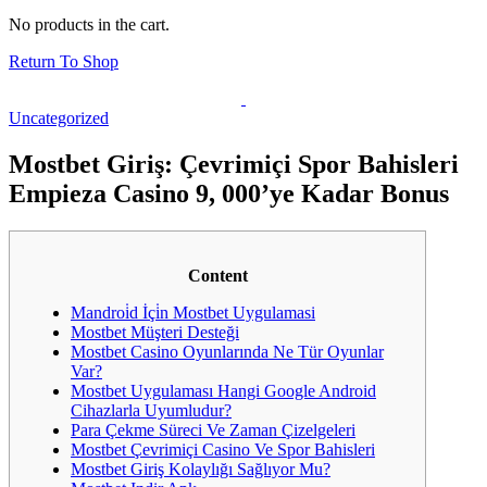
No products in the cart.
Return To Shop
Uncategorized
Mostbet Giriş: Çevrimiçi Spor Bahisleri
Empieza Casino 9, 000’ye Kadar Bonus
Content
Mandroi̇d İçi̇n Mostbet Uygulamasi
Mostbet Müşteri Desteği
Mostbet Casino Oyunlarında Ne Tür Oyunlar
Var?
Mostbet Uygulaması Hangi Google Android
Cihazlarla Uyumludur?
Para Çekme Süreci Ve Zaman Çizelgeleri
Mostbet Çevrimiçi Casino Ve Spor Bahisleri
Mostbet Giriş Kolaylığı Sağlıyor Mu?