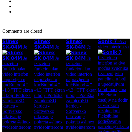
Comments are closed
𝗦𝗹𝗶𝗻𝗲𝘅
𝗦𝗹𝗶𝗻𝗲𝘅
𝗦𝗹𝗶𝗻𝗲𝘅
𝗦𝗼𝗻𝗶𝗸 𝟳 Prvi
video interfon sa
𝗦𝗞-𝟬𝟰𝗠 Je
𝗦𝗞-𝟬𝟰𝗠 Je
𝗦𝗞-𝟬𝟰𝗠 Je