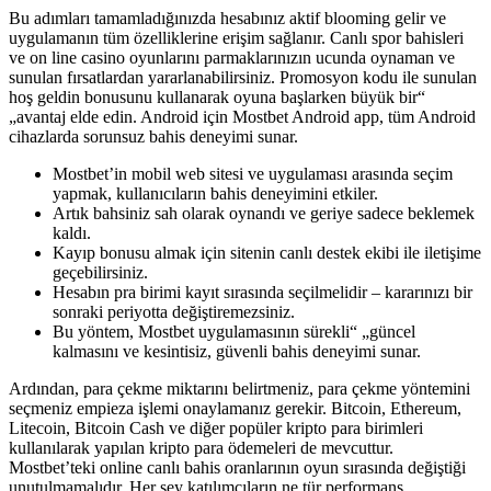
Bu adımları tamamladığınızda hesabınız aktif blooming gelir ve
uygulamanın tüm özelliklerine erişim sağlanır. Canlı spor bahisleri
ve on line casino oyunlarını parmaklarınızın ucunda oynaman ve
sunulan fırsatlardan yararlanabilirsiniz. Promosyon kodu ile sunulan
hoş geldin bonusunu kullanarak oyuna başlarken büyük bir“
„avantaj elde edin. Android için Mostbet Android app, tüm Android
cihazlarda sorunsuz bahis deneyimi sunar.
Mostbet’in mobil web sitesi ve uygulaması arasında seçim
yapmak, kullanıcıların bahis deneyimini etkiler.
Artık bahsiniz sah olarak oynandı ve geriye sadece beklemek
kaldı.
Kayıp bonusu almak için sitenin canlı destek ekibi ile iletişime
geçebilirsiniz.
Hesabın pra birimi kayıt sırasında seçilmelidir – kararınızı bir
sonraki periyotta değiştiremezsiniz.
Bu yöntem, Mostbet uygulamasının sürekli“ „güncel
kalmasını ve kesintisiz, güvenli bahis deneyimi sunar.
Ardından, para çekme miktarını belirtmeniz, para çekme yöntemini
seçmeniz empieza işlemi onaylamanız gerekir. Bitcoin, Ethereum,
Litecoin, Bitcoin Cash ve diğer popüler kripto para birimleri
kullanılarak yapılan kripto para ödemeleri de mevcuttur.
Mostbet’teki online canlı bahis oranlarının oyun sırasında değiştiği
unutulmamalıdır. Her şey katılımcıların ne tür performans