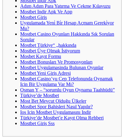
Mostbet Indir Apk
Adım Adım Para Yatırma Ve Çekme Kılavuzu
Mostbet Indir Apk Ve App
Mostbet Giris
Uygulamada Yeni̇ Bi̇r Hesap Açmam Gereki̇yor
Mu?
Mostbet Casino Oyunları Hakkında Sık Sorulan
Sorular
Mostbet Türkiye“ „hakkında
Mostbet Üye Olmak İstiyorum
Mosbet Kayıt Formu
Mostbet Bonusları Ve Promosyonları
Mostbet Uygulamasinda Bulunan Oyunlar
Mostbet Yeni Giriş Adresi
Mostbet Casino’yu Cep Telefonunda Oynamak
Için Bir Uygulama Var Mı?
Osman Y – “sorumlu Oyun Oynama Taahhüdü”
Türkiye’de Mostbet
Most Bet Mevcut Olduğu Ülkeler
Mostbet Spor Bahisleri Nasıl Yapılır?
Ios Için Mostbet Uygulamasını Indir
Türkiye’de Mostbet’e Kayıt Olma Rehberi
Mostbet Giriş Sss