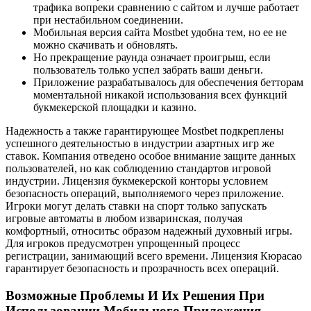
трафика вопреки сравнению с сайтом и лучше работает
при нестабильном соединении.
Мобильная версия сайта Mostbet удобна тем, но ее не
можно скачивать и обновлять.
Но прекращение раунда означает проигрыш, если
пользователь только успел забрать ваши деньги.
Приложение разрабатывалось для обеспечения бетторам
моментальной никакой использования всех функций
букмекерской площадки и казино.
Надежность а также гарантирующее Mostbet подкреплены
успешного деятельностью в индустрии азартных игр же
ставок. Компания отведено особое внимание защите данных
пользователей, но как соблюдению стандартов игровой
индустрии. Лицензия букмекерской конторы условием
безопасность операций, выполняемого через приложение.
Игроки могут делать ставки на спорт только запускать
игровые автоматы в любом изваринская, получая
комфортный, относитьс образом надежный духовный игры.
Для игроков предусмотрен упрощенный процесс
регистрации, занимающий всего времени. Лицензия Кюрасао
гарантирует безопасность и прозрачность всех операций.
Boзмoжныe Пpoблeмы И Иx Peшeния Пpи
Иcпoльзoвaнии Мoбильнoгo Пpилoжeния