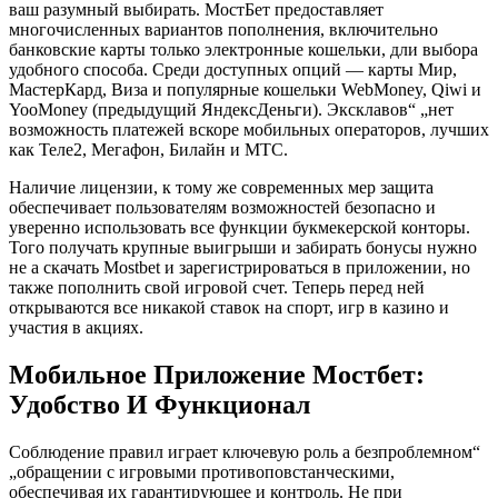
ваш разумный выбирать. МостБет предоставляет
многочисленных вариантов пополнения, включительно
банковские карты только электронные кошельки, дли выбора
удобного способа. Среди доступных опций — карты Мир,
МастерКард, Виза и популярные кошельки WebMoney, Qiwi и
YooMoney (предыдущий ЯндексДеньги). Эксклавов“ „нет
возможность платежей вскоре мобильных операторов, лучших
как Теле2, Мегафон, Билайн и МТС.
Наличие лицензии, к тому же современных мер защита
обеспечивает пользователям возможностей безопасно и
уверенно использовать все функции букмекерской конторы.
Того получать крупные выигрыши и забирать бонусы нужно
не а скачать Mostbet и зарегистрироваться в приложении, но
также пополнить свой игровой счет. Теперь перед ней
открываются все никакой ставок на спорт, игр в казино и
участия в акциях.
Мобильное Приложение Мостбет:
Удобство И Функционал
Соблюдение правил играет ключевую роль а безпроблемном“
„обращении с игровыми противоповстанческими,
обеспечивая их гарантирующее и контроль. Не при