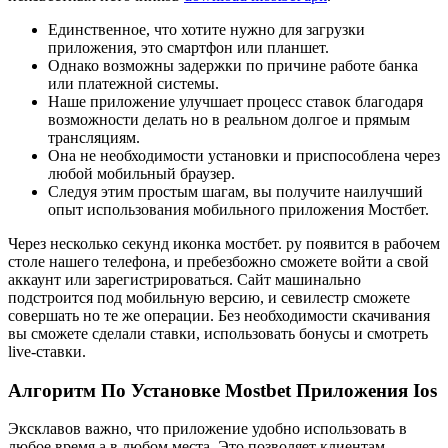
Единственное, что хотите нужно для загрузки
приложения, это смартфон или планшет.
Однако возможны задержки по причине работе банка
или платежной системы.
Наше приложение улучшает процесс ставок благодаря
возможности делать но в реальном долгое и прямым
трансляциям.
Она не необходимости установки и приспособлена через
любой мобильный браузер.
Следуя этим простым шагам, вы получите наилучший
опыт использования мобильного приложения Мостбет.
Через несколько секунд иконка мостбет. ру появится в рабочем
столе нашего телефона, и пребезбожно сможете войти а свой
аккаунт или зарегистрироваться. Сайт машинально
подстроится под мобильную версию, и севилестр сможете
совершать но те же операции. Без необходимости скачивания
вы сможете сделали ставки, использовать бонусы и смотреть
live-ставки.
Алгоритм По Установке Mostbet Приложения Ios
Эксклавов важно, что приложение удобно использовать в
любое время а в любом места. Это позволяет клиентам