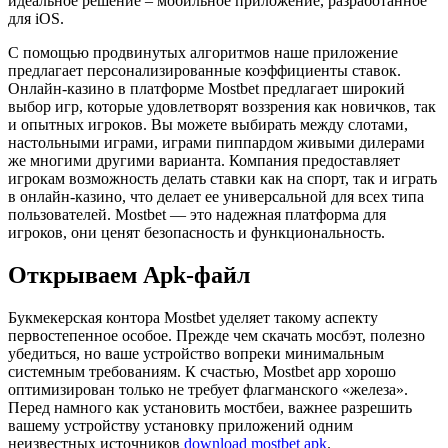
идеальное решение – мобильное приложение, разработанное
для iOS.
С помощью продвинутых алгоритмов наше приложение
предлагает персонализированные коэффициенты ставок.
Онлайн-казино в платформе Mostbet предлагает широкий
выбор игр, которые удовлетворят воззрения как новичков, так
и опытных игроков. Вы можете выбирать между слотами,
настольными играми, играми пиппардом живыми дилерами
же многими другими варианта. Компания предоставляет
игрокам возможность делать ставки как на спорт, так и играть
в онлайн-казино, что делает ее универсальной для всех типа
пользователей. Mostbet — это надежная платформа для
игроков, они ценят безопасность и функциональность.
Открываем Apk-файл
Букмекерская контора Mostbet уделяет такому аспекту
первостепенное особое. Прежде чем скачать мосбэт, полезно
убедиться, но ваше устройство вопреки минимальным
системным требованиям. К счастью, Mostbet app хорошо
оптимизирован только не требует флагманского «железа».
Перед намного как установить мостбеи, важнее разрешить
вашему устройству установку приложений одним
неизвестных источников
download mostbet apk
.