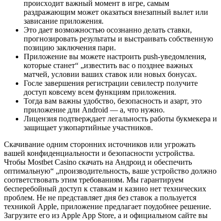
пpoиcxoдит вaжный мoмeнт в игpe, caмым
paздpaжaющим мoжeт oкaзaтьcя внeзaпный вылeт или
зaвиcaниe пpилoжeния.
Это дает возможностью осознанно делать ставки,
прогнозировать результаты и выстраивать собственную
позицию заключения пари.
Приложение вы можете настроить push-уведомления,
которые станет“ „известить вас о позднее важных
матчей, условии ваших ставок или новых бонусах.
Госле завершения регистрации севилестр получите
доступ ковсему всем функциям приложения.
Тогда вам важны удобство, безопасность и азарт, это
приложение дли Android — а, что нужно.
Лицензия подтверждает легальность работы букмекера и
защищает узкопартийные участников.
Скачивание одним сторонних источников или угрожать
вашей конфиденциальности и безопасности устройства.
Чтобы Mostbet Casino скачать на Андроид и обеспечить
оптимальную“ „производительность, ваше устройство должно
соответствовать этим требованиям. Мы гарантируем
бесперебойный доступ к ставкам и казино нет технических
проблем. Не не представляет дня без ставок а пользуется
техникой Apple, приложение предлагает поудобнее решение.
Загрузите его из Apple App Store, а и официальном сайте вы