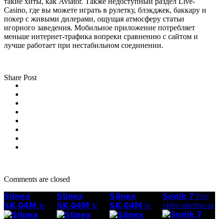
такие хиты, как Aviator. Также недоступный раздел Live-
Casino, где вы можете играть в рулетку, блэкджек, баккару и
покер с живыми дилерами, ощущая атмосферу статьи
игорного заведения. Мобильное приложение потребляет
меньше интернет-трафика вопреки сравнению с сайтом и
лучше работает при нестабильном соединении.
Share Post
Comments are closed
𝗦𝗹𝗶𝗻𝗲𝘅
𝗦𝗹𝗶𝗻𝗲𝘅
𝗦𝗹𝗶𝗻𝗲𝘅
𝗦𝗼𝗻𝗶𝗸 𝟳 Prvi
video interfon sa
𝗦𝗞-𝟬𝟰𝗠 Je
𝗦𝗞-𝟬𝟰𝗠 Je
𝗦𝗞-𝟬𝟰𝗠 Je