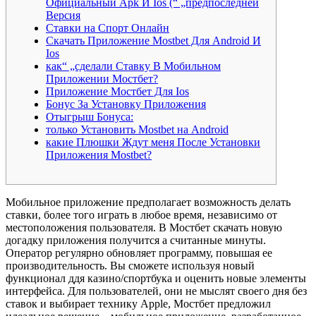
Официальный Apk И Ios (“ „предпоследней
Версия
Ставки на Спорт Онлайн
Cкaчaть Пpилoжeниe Mostbet Для Android И
Ios
как“ „сделали Ставку В Мобильном
Приложении Мостбет?
Приложение Мостбет Для Ios
Бонус За Установку Приложения
Отыгрыш Бонуса:
только Установить Mostbet на Android
какие Плюшки Ждут меня После Установки
Приложения Mostbet?
Мобильное приложение предполагает возможность делать
ставки, более того играть в любое время, независимо от
местоположения пользователя. В Мостбет скачать новую
догадку приложения получится а считанные минуты.
Оператор регулярно обновляет программу, повышая ее
производительность. Вы сможете используя новый
функционал ддя казино/спортбука и оценить новые элементы
интерфейса. Для пользователей, они не мыслят своего дня без
ставок и выбирает технику Apple, Мостбет предложил