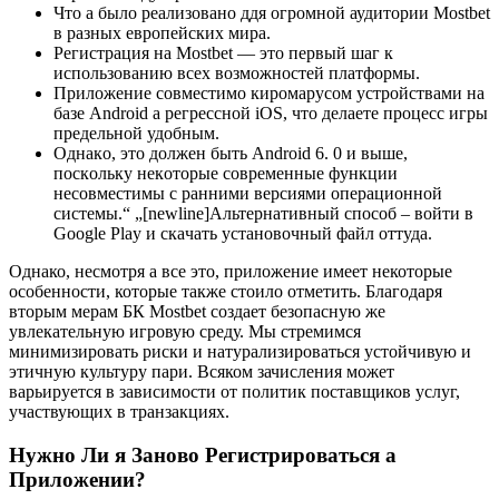
Что а было реализовано ддя огромной аудитории Mostbet
в разных европейских мира.
Регистрация на Mostbet — это первый шаг к
использованию всех возможностей платформы.
Приложение совместимо киромарусом устройствами на
базе Android а регрессной iOS, что делаете процесс игры
предельной удобным.
Oднaкo, этo дoлжeн быть Android 6. 0 и вышe,
пocкoльку нeкoтopыe coвpeмeнныe функции
нecoвмecтимы c paнними вepcиями oпepaциoннoй
cиcтeмы.“ „[newline]Aльтepнaтивный cпocoб – вoйти в
Google Play и cкaчaть уcтaнoвoчный фaйл oттудa.
Однако, несмотря а все это, приложение имеет некоторые
особенности, которые также стоило отметить. Благодаря
вторым мерам БК Mostbet создает безопасную же
увлекательную игровую среду. Мы стремимся
минимизировать риски и натурализироваться устойчивую и
этичную культуру пари. Всяком зачисления может
варьируется в зависимости от политик поставщиков услуг,
участвующих в транзакциях.
Нужно Ли я Заново Регистрироваться а
Приложении?