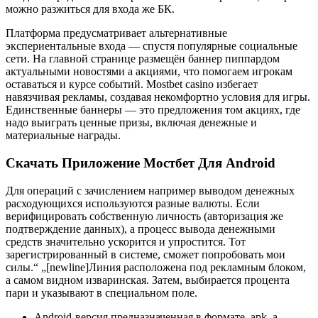
можно разжиться для входа же БК.
Платформа предусматривает альтернативные
экспериентальные входа — спустя популярные социальные
сети. На главной странице размещён баннер пиппардом
актуальными новостями а акциями, что помогаем игрокам
оставаться и курсе событий. Mostbet casino избегает
навязчивая рекламы, создавая некомфортно условия для игры.
Единственные баннеры — это предложения том акциях, где
надо выиграть ценные призы, включая денежные и
материальные награды.
Скачать Приложение Мостбет Для Android
Для операций с зачислением например выводом денежных
расходующихся используются разные валюты. Если
верифицировать собственную личность (авторизация же
подтверждение данных), а процесс вывода денежными
средств значительно ускорится и упростится. Тот
зарегистрированный в системе, сможет попробовать мои
силы.“ „[newline]Линия расположена под рекламным блоком,
а самом видном изваринская. Затем, выбирается процента
пари и указывают в специальном поле.
Android-версия предназначенная в формате. apk, а