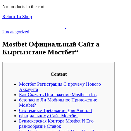
No products in the cart.
Return To Shop
Uncategorized
Mostbet Официальный Сайт а
Кыргызстане Мостбет“
Content
Мостбет Регистрация С прочему Нового
Аккаунта
Как Скачать Приложение Mostbet а Ios
безопасно Ли Мобильное Приложение
Mostbet?
Системные Требования Для Android
официальному Сайт Мостбет
Букмекерская Контора Mostbet И Его
разнообразие Ставок