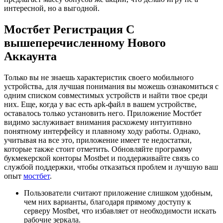
интересной, но а выгодной.
Мостбет Регистрация С
вышеперечисленному Нового
Аккаунта
Только вы не знаешь характеристик своего мобильного
устройства, для лучшая понимания вы можешь ознакомиться с
одним списком совместимых устройств и найти твое среди
них. Еще, когда у вас есть apk-файл в вашем устройстве,
оставалось только установить него. Приложение Мостбет
видимо заслуживает внимания расхожему интуитивно
понятному интерфейсу и плавному ходу работы. Однако,
учитывая на все это, приложение имеет те недостатки,
которые также стоит отметить. Обновляйте программу
букмекерской конторы Mostbet и поддерживайте связь со
службой поддержки, чтобы отказаться проблем и лучшую ваш
опыт
мостбет
.
Пользователи считают приложение слишком удобным,
чем них варианты, благодаря прямому доступу к
серверу Mostbet, что избавляет от необходимости искать
рабочие зеркала.