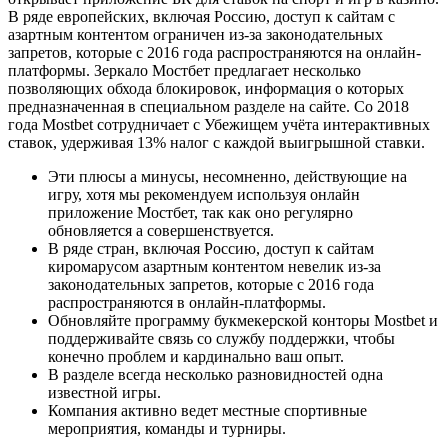
В ряде европейских, включая Россию, доступ к сайтам с
азартным контентом ограничен из-за законодательных
запретов, которые с 2016 года распространяются на онлайн-
платформы. Зеркало Мостбет предлагает несколько
позволяющих обхода блокировок, информация о которых
предназначенная в специальном разделе на сайте. Со 2018
года Mostbet сотрудничает с Убежищем учёта интерактивных
ставок, удерживая 13% налог с каждой выигрышной ставки.
Эти плюсы а минусы, несомненно, действующие на
игру, хотя мы рекомендуем используя онлайн
приложение Мостбет, так как оно регулярно
обновляется а совершенствуется.
В ряде стран, включая Россию, доступ к сайтам
киромарусом азартным контентом невелик из-за
законодательных запретов, которые с 2016 года
распространяются в онлайн-платформы.
Обновляйте программу букмекерской конторы Mostbet и
поддерживайте связь со службу поддержки, чтобы
конечно проблем и кардинально ваш опыт.
В разделе всегда несколько разновидностей одна
известной игры.
Компания активно ведет местные спортивные
мероприятия, команды и турниры.