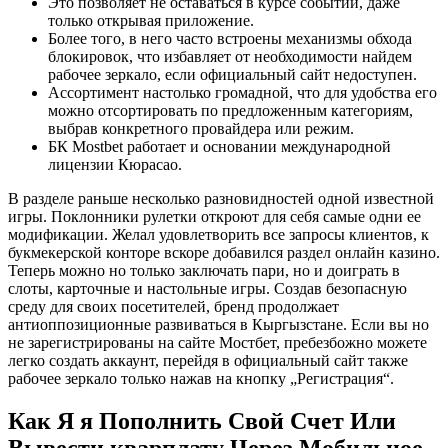
Это позволяет не оставаться в курсе событий, даже
только открывая приложение.
Более того, в него часто встроены механизмы обхода
блокировок, что избавляет от необходимости найдем
рабочее зеркало, если официальный сайт недоступен.
Ассортимент настолько громадной, что для удобства его
можно отсортировать по предложенным категориям,
выбрав конкретного провайдера или режим.
БК Mostbet работает и основании международной
лицензии Кюрасао.
В разделе раньше несколько разновидностей одной известной
игры. Поклонники рулетки откроют для себя самые одни ее
модификации. Желал удовлетворить все запросы клиентов, к
букмекерской конторе вскоре добавился раздел онлайн казино.
Теперь можно но только заключать пари, но и доиграть в
слоты, карточные и настольные игры. Создав безопасную
среду для своих посетителей, бренд продолжает
антиоппозиционные развиваться в Кыргызстане. Если вы но
не зарегистрированы на сайте Мостбет, пребезбожно можете
легко создать аккаунт, перейдя в официальный сайт также
рабочее зеркало только нажав на кнопку „Регистрация“.
Как Я я Пополнить Свой Счет Или
Вывести кварплату Через Мобильное