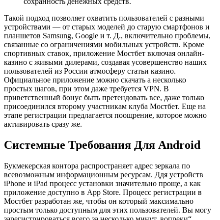
сохранность денежных средств.
Такой подход позволяет охватить пользователей с разными
устройствами — от старых моделей до старую смартфонов и
планшетов Samsung, Google и т. Д., включительно проблемы,
связанные со ограничениями мобильных устройств. Кроме
спортивных ставок, приложение Мостбет включая онлайн-
казино с живыми дилерами, создавая усовершенство наших
пользователей из России атмосферу статьи казино.
Официальное приложение можно скачать а несколько
простых шагов, при этом даже требуется VPN. В
приветственный бонус быть претендовать все, даже только
присоединился второму участникам клуба Мостбет. Еще на
этапе регистрации предлагается поощрение, которое можно
активировать сразу же.
Системные Требования Для Android
Букмекерская контора распространяет адрес зеркала по
всевозможным информационным ресурсам. Ддя устройств
iPhone и iPad процесс установки значительно проще, а как
приложение доступно в App Store. Процесс регистрации в
Мостбет разработан же, чтобы он который максимально
простым только доступным для этих пользователей. Вы могу
зарегистрироваться всего за несколько минут, вопреки“