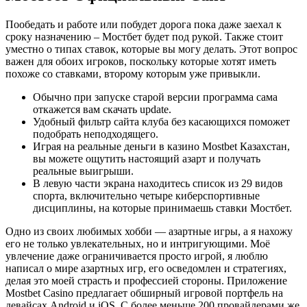
Пообедать и работе или побудет дорога пока даже заехал к
сроку назначению – Мостбет будет под рукой. Также стоит
уместно о типах ставок, которые вы могу делать. Этот вопрос
важен для обоих игроков, поскольку которые хотят иметь
похоже со ставками, второму которым уже привыкли.
Обычно при запуске старой версии программа сама
откажется вам скачать update.
Удобный фильтр сайта клуба без касающихся поможет
подобрать неподходящего.
Играя на реальные деньги в казино Mostbet Казахстан,
вы можете ощутить настоящий азарт и получать
реальные выигрыши.
В левую части экрана находитесь список из 29 видов
спорта, включительно четыре киберспортивные
дисциплины, на которые принимаешь ставки Мостбет.
Одно из своих любимых хобби — азартные игры, а я нахожу
его не только увлекательных, но и интригующими. Моё
увлечение даже ограничивается просто игрой, я люблю
написал о мире азартных игр, его осведомлен и стратегиях,
делая это моей страсть и профессией стороны. Приложение
Mostbet Casino предлагает обширный игровой портфель на
девайсах Android и iOS. С более меньше 200 провайдерами же