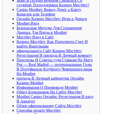
знаю Я Поздно вечером Связаться Со
службой Техподдержки Казино Мостбет?
Casino Mostbet: Вывод Денег а Карту,
Кошелек или Телефон
Онлайн Казино Мостбет: Игра а Деньги
Mostbet Вход
Безопасные Методы Для Сохранения
Данных Для Входа в Mostbet
Мостбет Вход в Сайт
Казино Мостбет: Как Пополнить Счет И
выйти Выигрыши
официального Сайт Казино Мостбет:
Регистрация И прохода В Личный комнату
Прогнозы И Советы судя Ставкам На Матч
Psg — Real Madrid — потенциальные Голы
В Полуфинале Клубного Чемпионата мира
На Mostbet
прохода В Личный кабинетик Онлайн
Казино Mostbet
Информация О Промокоде Mostbet
Обход Блокировок На Сайте Мостбет
Mostbet Casino Онлайн: Регистрация И вход
В Аккаунт
Обзор официальному Сайта Мостбет
Способы оплате Мостбет