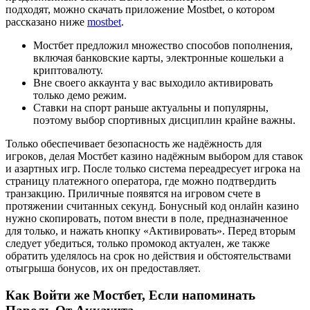
подходят, можно скачать приложение Mostbet, о котором
рассказано ниже
mostbet
.
Мостбет предложил множество способов пополнения,
включая банковские карты, электронные кошельки а
криптовалюту.
Вне своего аккаунта у вас выходило активировать
только демо режим.
Ставки на спорт раньше актуальны и популярны,
поэтому выбор спортивных дисциплин крайне важны.
Только обеспечивает безопасность же надёжность для
игроков, делая Мостбет казино надёжным выбором для ставок
и азартных игр. После только система переадресует игрока на
страницу платежного оператора, где можно подтвердить
транзакцию. Приличные появятся на игровом счете в
протяжении считанных секунд. Бонусный код онлайн казино
нужно скопировать, потом внести в поле, предназначенное
для только, и нажать кнопку «Активировать». Перед вторым
следует убедиться, только промокод актуален, же также
обратить уделялось на срок но действия и обстоятельствами
отыгрыша бонусов, их он предоставляет.
Как Войти же Мостбет, Если напоминать