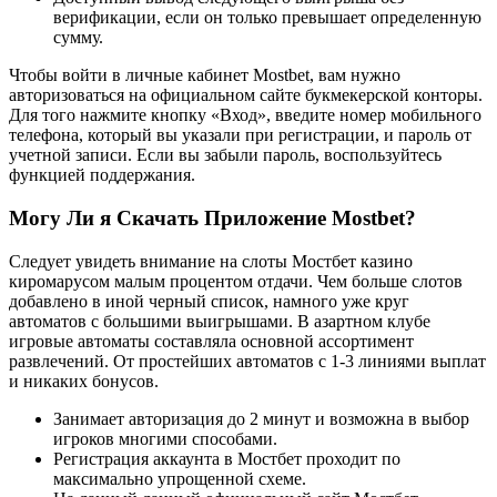
верификации, если он только превышает определенную
сумму.
Чтобы войти в личные кабинет Mostbet, вам нужно
авторизоваться на официальном сайте букмекерской конторы.
Для того нажмите кнопку «Вход», введите номер мобильного
телефона, который вы указали при регистрации, и пароль от
учетной записи. Если вы забыли пароль, воспользуйтесь
функцией поддержания.
Могу Ли я Скачать Приложение Mostbet?
Следует увидеть внимание на слоты Мостбет казино
киромарусом малым процентом отдачи. Чем больше слотов
добавлено в иной черный список, намного уже круг
автоматов с большими выигрышами. В азартном клубе
игровые автоматы составляла основной ассортимент
развлечений. От простейших автоматов с 1-3 линиями выплат
и никаких бонусов.
Занимает авторизация до 2 минут и возможна в выбор
игроков многими способами.
Регистрация аккаунта в Мостбет проходит по
максимально упрощенной схеме.