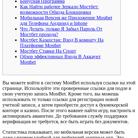
Бонусная Программа
Как Найти рабочее Зеркало Мостбет:
возможности Обхода Блокировки
Мобильная Версия же Приложение Mostbet
ддя Телефона Андроид и Iphone
Что Делать, только Я Забыл Пароль От
Мостбет прохода?
Мостбет Казахстан: Вход В комнату На
Платформе Mostbet
Мостбет Ставки На Спорт
Обзор эффективных Входа В Аккаунт
Mostbet
Вы можете войти в систему MostBet используя ссылки на этой
странице. Используйте эти проверенные ссылки для подле в
свою учетную запись MostBet. Кроме того, вы можешь
использовать те только ссылки для регистрации новой
учетной записи, а затем приобрести доступ к букмекерской
конторе и казино. После этого важнее найти игру, настроить и
активировать амаинтин. До требования службу поддержки
верификация не требуется, все быть играть без документов.
Статистика показывает, но мобильная версия может быть
даже слишком удобной для любителей азартных игр. Это