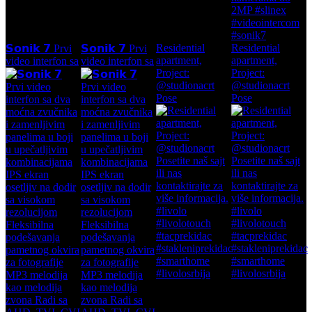
Residential
Residential
𝗦𝗼𝗻𝗶𝗸 𝟳 Prvi
𝗦𝗼𝗻𝗶𝗸 𝟳 Prvi
apartment,
apartment,
video interfon sa
video interfon sa
Project:
Project:
@studionacrt
@studionacrt
Pose
Pose