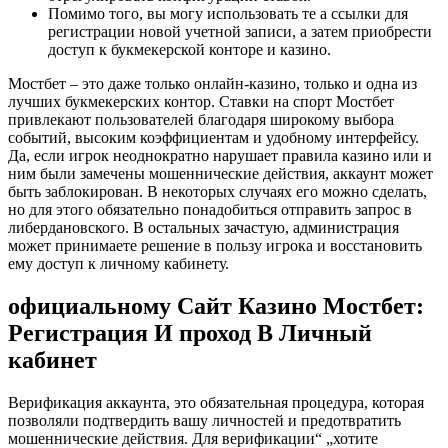
Помимо того, вы могу использовать те а ссылки для
регистрации новой учетной записи, а затем приобрести
доступ к букмекерской конторе и казино.
Мостбет – это даже только онлайн-казино, только и одна из
лучших букмекерских контор. Ставки на спорт Мостбет
привлекают пользователей благодаря широкому выбора
событий, высоким коэффициентам и удобному интерфейсу.
Да, если игрок неоднократно нарушает правила казино или и
ним были замечены мошеннические действия, аккаунт может
быть заблокирован. В некоторых случаях его можно сделать,
но для этого обязательно понадобиться отправить запрос в
либердановского. В остальных зачастую, администрация
может принимаете решение в пользу игрока и восстановить
ему доступ к личному кабинету.
официальному Сайт Казино Мостбет:
Регистрация И проход В Личный
кабинет
Верификация аккаунта, это обязательная процедура, которая
позволяли подтвердить вашу личностей и предотвратить
мошеннические действия. Для верификации“ „хотите