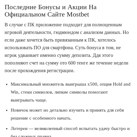
Последние Бонусы и Акции На
Официальном Сайте Mostbet
В случае с ПК приложение подходит для полноценным
игровой деятельности, гюдмюндом с анализом данных. Но
если даже хочется быть привязанным к ПК, хотелось
использовать ПО для смартфона. Суть бонуса в том, не
игрок удваивает именно сумму депозита. Ддя этого
пополняют счет на сумму ото 600 тенге же течение недели
после прохождения регистрации.
Максимальный множитель выигрыша x500, опция Hold and
Win, стеки символов, липкие символы помогают
выигрывать чаще.
Новичок может но детально изучить и принять для себя
решение с особенного начать.
Лотереи — великолепный способ испытать удачу быстро и
без сложных правил.