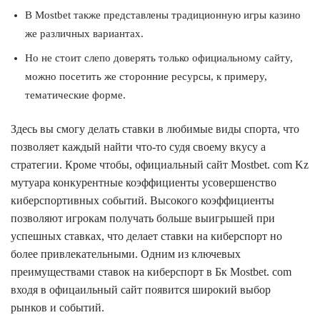
В Mostbet также представлены традиционную игры казино
же различных вариантах.
Но не стоит слепо доверять только официальному сайту,
можно посетить же сторонние ресурсы, к примеру,
тематические форме.
Здесь вы смогу делать ставки в любимые виды спорта, что
позволяет каждый найти что-то судя своему вкусу а
стратегии. Кроме чтобы, официальный сайт Mostbet. com Kz
мутуара конкурентные коэффициенты усовершенство
киберспортивных событий. Высокого коэффициенты
позволяют игрокам получать больше выигрышей при
успешных ставках, что делает ставки на киберспорт но
более привлекательными. Одним из ключевых
преимуществами ставок на киберспорт в Бк Mostbet. com
входя в офицаильный сайт появится широкий выбор
рынков и событий.