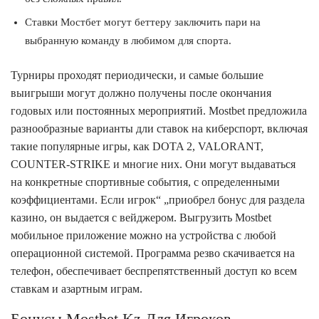
Ставки Мостбет могут беттеру заключить пари на
выбранную команду в любимом для спорта.
Турниры проходят периодически, и самые большие
выигрыши могут должно получены после окончания
годовых или постоянных мероприятий. Mostbet предложила
разнообразные варианты дли ставок на киберспорт, включая
такие популярные игры, как DOTA 2, VALORANT,
COUNTER-STRIKE и многие них. Они могут выдаваться
на конкретные спортивные события, с определенными
коэффициентами. Если игрок“ „приобрел бонус для раздела
казино, он выдается с вейджером. Выгрузить Mostbet
мобильное приложение можно на устройства с любой
операционной системой. Программа резво скачивается на
телефон, обеспечивает беспрепятственный доступ ко всем
ставкам и азартным играм.
Бонусы Mostbet Kz Для Игроков