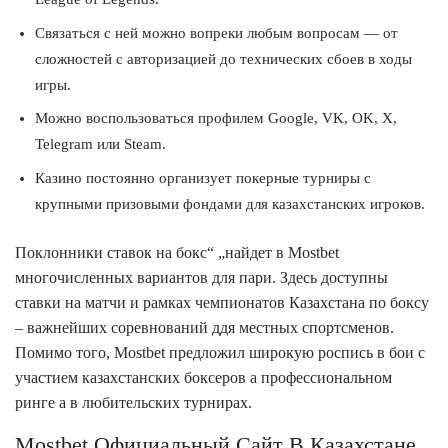
Связаться с ней можно вопреки любым вопросам — от
сложностей с авторизацией до технических сбоев в ходы
игры.
Можно воспользоваться профилем Google, VK, OK, X,
Telegram или Steam.
Казино постоянно организует покерные турниры с
крупными призовыми фондами для казахстанских игроков.
Поклонники ставок на бокс“ „найдет в Mostbet
многочисленных вариантов для пари. Здесь доступны
ставки на матчи и рамках чемпионатов Казахстана по боксу
– важнейших соревнований ддя местных спортсменов.
Помимо того, Mostbet предложил широкую роспись в бои с
участием казахстанских боксеров а профессиональном
ринге а в любительских турнирах.
Mostbet Официальный Сайт В Казахстане