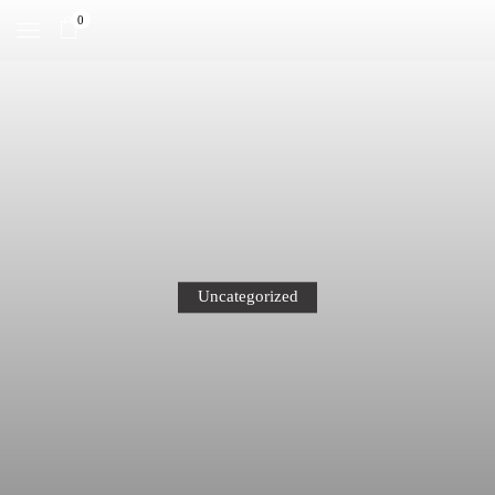
0
Uncategorized