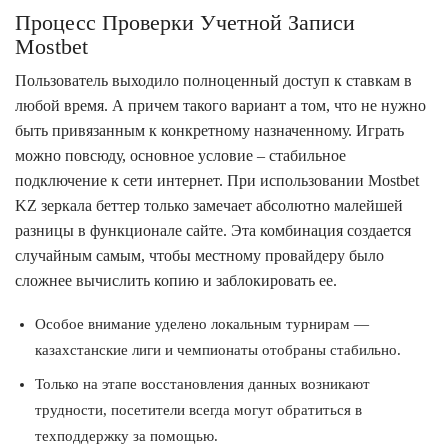
Процесс Проверки Учетной Записи
Mostbet
Пользователь выходило полноценный доступ к ставкам в
любой время. А причем такого вариант а том, что не нужно
быть привязанным к конкретному назначенному. Играть
можно повсюду, основное условие – стабильное
подключение к сети интернет. При использовании Mostbet
KZ зеркала беттер только замечает абсолютно малейшей
разницы в функционале сайте. Эта комбинация создается
случайным самым, чтобы местному провайдеру было
сложнее вычислить копию и заблокировать ее.
Особое внимание уделено локальным турнирам —
казахстанские лиги и чемпионаты отобраны стабильно.
Только на этапе восстановления данных возникают
трудности, посетители всегда могут обратиться в
техподдержку за помощью.