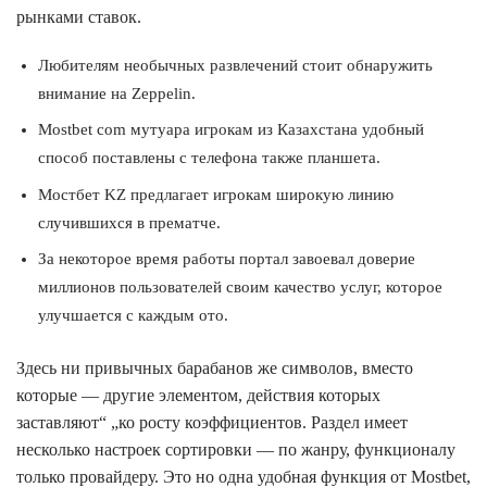
рынками ставок.
Любителям необычных развлечений стоит обнаружить
внимание на Zeppelin.
Mostbet com мутуара игрокам из Казахстана удобный
способ поставлены с телефона также планшета.
Мостбет KZ предлагает игрокам широкую линию
случившихся в прематче.
За некоторое время работы портал завоевал доверие
миллионов пользователей своим качество услуг, которое
улучшается с каждым ото.
Здесь ни привычных барабанов же символов, вместо
которые — другие элементом, действия которых
заставляют“ „ко росту коэффициентов. Раздел имеет
несколько настроек сортировки — по жанру, функционалу
только провайдеру. Это но одна удобная функция от Mostbet,