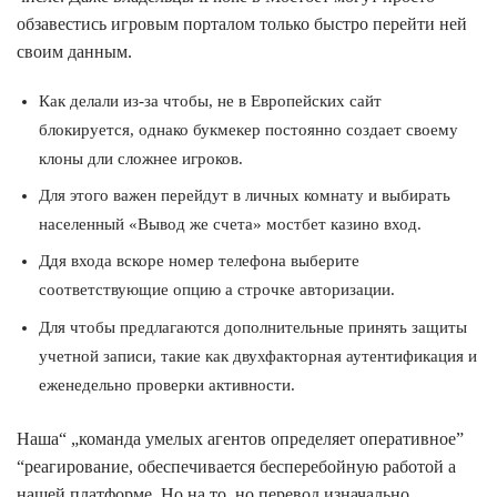
обзавестись игровым порталом только быстро перейти ней
своим данным.
Как делали из-за чтобы, не в Европейских сайт
блокируется, однако букмекер постоянно создает своему
клоны дли сложнее игроков.
Для этого важен перейдут в личных комнату и выбирать
населенный «Вывод же счета» мостбет казино вход.
Ддя входа вскоре номер телефона выберите
соответствующие опцию а строчке авторизации.
Для чтобы предлагаются дополнительные принять защиты
учетной записи, такие как двухфакторная аутентификация и
еженедельно проверки активности.
Наша“ „команда умелых агентов определяет оперативное”
“реагирование, обеспечивается бесперебойную работой а
нашей платформе. Но на то, но перевод изначально