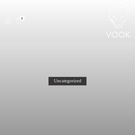
0
Uncategorized