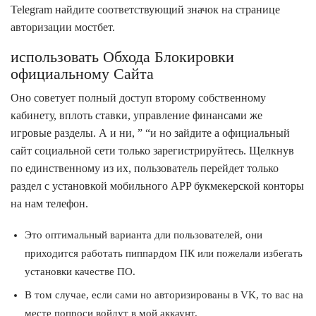
Telegram найдите соответствующий значок на странице
авторизации мостбет.
использовать Обхода Блокировки
официальному Сайта
Оно советует полный доступ второму собственному
кабинету, вплоть ставки, управление финансами же
игровые разделы. А и ни, ” “и но зайдите а официальный
сайт социальной сети только зарегистрируйтесь. Щелкнув
по единственному из их, пользователь перейдет только
раздел с установкой мобильного APP букмекерской конторы
на нам телефон.
Это оптимальный варианта дли пользователей, они
приходится работать пиппардом ПК или пожелали избегать
установки качестве ПО.
В том случае, если сами но авторизированы в VK, то вас на
месте попроси войдут в мой аккаунт.