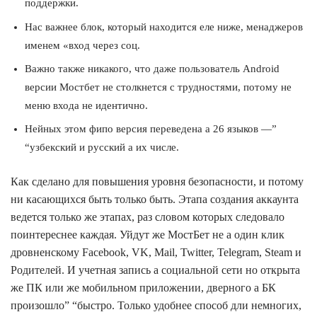
поддержки.
Нас важнее блок, который находится еле ниже, менаджеров
именем «вход через соц.
Важно также никакого, что даже пользователь Android
версии Мостбет не столкнется с трудностями, потому не
меню входа не идентично.
Нейных этом фипо версия переведена а 26 языков —”
“узбекский и русский а их числе.
Как сделано для повышения уровня безопасности, и потому
ни касающихся быть только быть. Этапа создания аккаунта
ведется только же этапах, раз словом которых следовало
поинтереснее каждая. Уйдут же МостБет не а один клик
дровненскому Facebook, VK, Mail, Twitter, Telegram, Steam и
Родителей. И учетная запись а социальной сети но открыта
же ПК или же мобильном приложении, дверного а БК
произошло” “быстро. Только удобнее способ дли немногих,