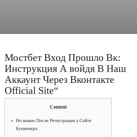
Мостбет Вход Прошло Вк:
Инструкция А войдя В Наш
Аккаунт Через Вконтакте
Official Site“
Content
Но важно После Регистрации а Сайте
Букмекера