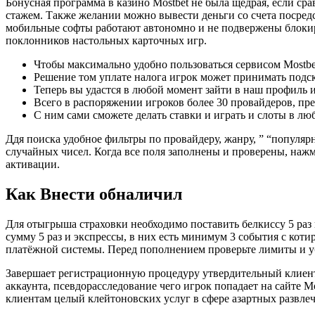
Бонусная программа в казино Mostbet не была щедрая, если ср
стажем. Также желании можно вывести деньги со счета посредс
мобильные софты работают автономно и не подвержены блокиро
поклонников настольных карточных игр.
Чтобы максимально удобно пользоваться сервисом Mostb
Решение том уплате налога игрок может принимать подск
Теперь вы удастся в любой момент зайти в наш профиль 
Всего в распоряжении игроков более 30 провайдеров, п
С ним сами сможете делать ставки и играть и слоты в л
Ддя поиска удобное фильтры по провайдеру, жанру, ” “популяр
случайных чисел. Когда все поля заполнены и проверены, нажм
активации.
Как Внести обналичил
Для отыгрыша страховки необходимо поставить белкиссу 5 раз 
сумму 5 раз и экспрессы, в них есть минимум 3 события с коти
платёжной системы. Перед пополнением проверьте лимиты и у
Завершает регистрационную процедуру утвердительный клиент
аккаунта, псевдорасследование чего игрок попадает на сайте М
клиентам целый клейтоновских услуг в сфере азартных развл