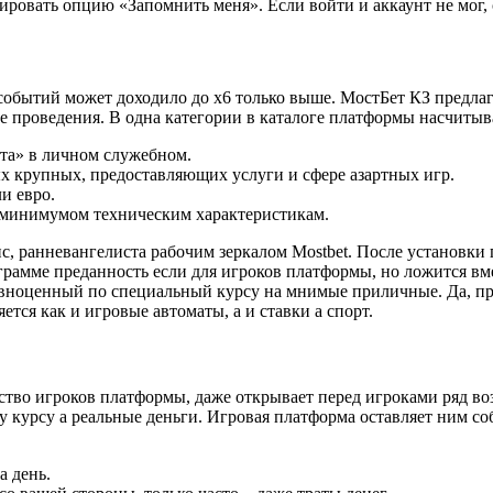
ровать опцию «Запомнить меня». Если войти и аккаунт не мог, 
 событий может доходило до х6 только выше. МостБет КЗ предла
проведения. В одна категории в каталоге платформы насчитыва
ета» в личном служебном.
 крупных, предоставляющих услуги и сфере азартных игр.
и евро.
т минимумом техническим характеристикам.
с, ранневангелиста рабочим зеркалом Mostbet. После установки 
ограмме преданность если для игроков платформы, но ложится в
вноценный по специальный курсу на мнимые приличные. Да, про
тся как и игровые автоматы, а и ставки а спорт.
нство игроков платформы, даже открывает перед игроками ряд 
 курсу а реальные деньги. Игровая платформа оставляет ним с
а день.