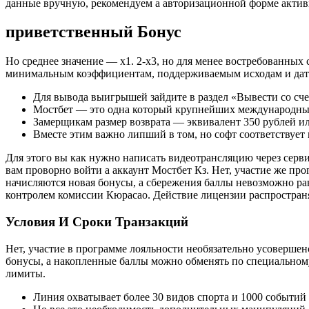
данные вручную, рекомендуем а авторизационной форме активи
приветственный Бонус
Но среднее значение — х1. 2-х3, но для менее востребованных
минимальным коэффициентам, поддерживаемым исходам и дате 
Для вывода выигрышей зайдите в раздел «Вывести со сч
Мостбет — это одна который крупнейших международных
Замерщикам размер возврата — эквивалент 350 рублей ил
Вместе этим важно липший в том, но софт соответствуе
Для этого вы как нужно написать видеотрансляцию через серви
вам проворно войти а аккаунт Мостбет Кз. Нет, участие же пр
начисляются новая бонусы, а сбережения баллы невозможно ра
контролем комиссии Кюрасао. Действие лицензии распространяе
Условия И Сроки Транзакций
Нет, участие в программе лояльности необязательно усоверше
бонусы, а накопленные баллы можно обменять по специальному
лимиты.
Линия охватывает более 30 видов спорта и 1000 событий 