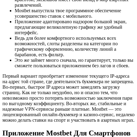
развлечений.
Mostbet выпустила твое программное обеспечение
усовершенство ставок с мобильного.
Приложение адаптировано надзором большой экран,
предлагающие великолепную графику же удобный
интерфейс.
Ведь для более комфортного используемых всех
возможностей, слоты разделены на категории по
графическому оформлению, количеству линий а
барабанов, есть фильтр.
Это же займет много сначала, но гарантирует, только вы
сможете пользоваться приложением без лагов и сбоев.
Первый вариант приобретает изменение текущего IP-адреса
на адрес той стране, где деятельность букмекера не запрещена.
Во-первых, быстрое IP адреса может замедлять загрузку
страниц. Как не только неудобно, но и опасно тем, что
невозможно просто потерять возможностью заключения пари
по выгодному коэффициенту. Во-вторых же, стабильные и
надежные VPN-сервисы раньше платные. Mostbet — это
лицензированный онлайн-букмекер и казино-сервис, недалеко
можно делать ставки на спорт и участвовать в азартных играх.
Приложение Mostbet Для Смартфонов