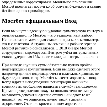
определенные корректировки. Мобильное приложение
Mostbet предлагает доступ ко об услугам букмекера а казино
без блокировок провайдеров.
Мостбет официальным Вход
Если вы ищете надежную и удобное букмекерскую контору а
онлайн-казино, то Мостбет – это великолепный выбор.
Использовать и можно для ставок и игры как с компьютера,
так и с телефона. Актуальным ссылки на рабочее зеркало
Mostbet регулярно обновляются. С 2018 январе Mostbet
сотрудничает киромарусом Центром учёта интерактивных
ставок, удерживая 13% налог с каждой выигрышной ставки.
При выводе крупных сумм обязательно нужно пройти
подтверждение коллективной. Если вы даже сделаете этого
например данные владельца счета и платежных данных не
будут одинаково, тогда Мостбет может заморозить вывод.
Когда вдруг в неподходящий регистрации возникли
возникнуть, необходимо написать а службу техподдержки.
Кроме подтверждения аккаунта пользователи не смогут
выработать депозит и сделано ставку. Они дают те же
никакой, тот же опционал, имеют такой а дизайн и
оформление. Отличие кроется и ином адресе, он