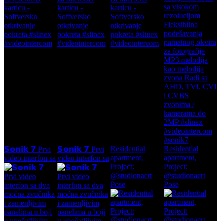
Residential
Residential
𝗦𝗼𝗻𝗶𝗸 𝟳 Prvi
𝗦𝗼𝗻𝗶𝗸 𝟳 Prvi
apartment,
apartment,
video interfon sa
video interfon sa
Project:
Project:
@studionacrt
@studionacrt
Pose
Pose