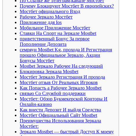
По Ссылке же Телеграм-канале Мостбет
Почему Блокируют Мостбет В европейских?
Мостбет официального Вход
Рабочее Зеркало Мостбет
Приложение ддя Ios
Мобильное Приложение Мостбет
Ставки На Спорт на Зеркале Mostbet
приветственный Бонус За первое
Пополнение Депозита
семряуи Mostbet Kg, прохода И Регистрация
прошло Официальное Зеркало, Акции
Бонусы Мостбет
Mostbet Зеркало Рабочее На следующий
Блокировка Зеркала Mostbet
Мостбет Зеркало Регистрация И прохода
Мостбет отзыв От Реальных Игроков
Как Попасть а Рабочее Зеркало Mostbet
связью Со Службой поддержки
Мостбет: Обзор Букмекерской Конторы И
Онлайн-казино
Как внести Депозит И выйдя Средства
Мостбет Официальный Сайт Mostbet
Преимущества Использования Зеркала
Мостбет:
Зеркало Mostbet — быстрый Доступ К моему