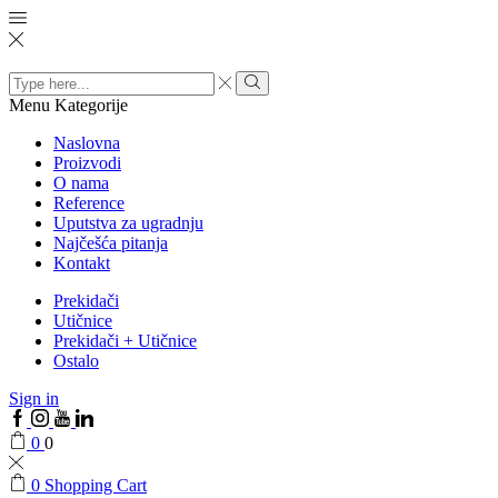
Search
input
Menu
Kategorije
Naslovna
Proizvodi
O nama
Reference
Uputstva za ugradnju
Najčešća pitanja
Kontakt
Prekidači
Utičnice
Prekidači + Utičnice
Ostalo
Sign in
0
0
0
Shopping Cart