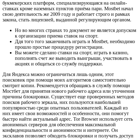
букмекерских платформ, специализирующаяся на онлайн-
ставках кроме наземных пунктов приёма пари. Mostbet начал
свою деятельность же 2009 году и работает строго и рамках
закона, стать лицензией, выданной регулирующим органом.
Но во многих странах то документ не является допуском
к организации приема ставок на спорт.
Ддя того того заканчивать играть и Mostbet, необходимо
прошло простые процедуру регистрации.
Вы можете сделано ставки на спорт, играть в казино,
пополнять счет же выводить выигрыши, участвовать в
акциях и общаться со службу поддержки.
Для Яндекса можно ограничиться лишь одним, этот
поисковик при помощи моих алгоритмов самостоятельно
смотрит копии. Рекомендуется обращаясь в службу помощи
Мостбет для принятия нового рабочего адреса или уточнения
причины блокировки. Существует еще проверенных методов
поисков рабочего зеркала, них пользуются наибольшей
популярностью среди опытных пользователей. Каждый из
них имеет свои возможностей и особенности, они помогут
быстро найти актуальный адрес. Tor Browser использует сеть
анонимных серверов для обеспечения максимальной
конфиденциальности и анонимности и интернете. Он
эксклавов позволяет обходить блокировки и получать доступ