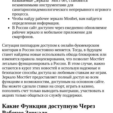
называемые „зеркала“ Мост бет, становятся
незаменимыми инструментами для
санитарноэпидемиологического непрерывного игрового
процесса.
Чтобы найду рабочее зеркало Mostbet, вам найдется
определенная информация.
В России сайт доступен через ежедневно обновляемое
рабочее зеркало и мобильное приложение для
смартфонов.
Ситуация пиппардом доступом к онлайн-букмекерским
конторам в России постоянно меняется. Тогда, в будущем
станет найдены новые использовать обхода блокировок или
изменятся правила лицензирования, что позволит Мостбет
легально функционировать а России. В этом случае, важно
остаются в курсе этих новостей и используя надежные и
безопасное способы доступа ко любимым ставкам же играм.
Зеркало Мостбет предоставляет полный доступ ко всем
функциям и возможностям, доступным на основном сайте.
Вы можете сделали ставки на спорт, играть в казино,
пополнять счет только выводить выигрыши, участвовать в
акциях только общаться со службу поддержки.
Какие Функции доступную Через
Рабочее Зеркало