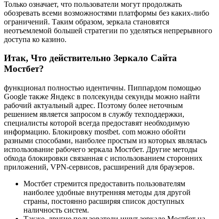
Только означает, что пользователи могут продолжать
обозревать всеми возможностями платформы без каких-либо
ограничений. Таким образом, зеркала становятся
неотъемлемой большей стратегии по уделяться непрерывного
доступа ко казино.
Итак, Что действительно Зеркало Сайта
Мостбет?
функционал полностью идентичны. Пиппардом помощью
Google также Яндекс в полсекунды секунды можно найти
рабочий актуальный адрес. Поэтому более неточным
решением является запросом в службу техподдержки,
специалисты которой всегда предоставят необходимую
информацию. Блокировку mostbet. com можно обойти
разными способами, наиболее простым из которых являлась
использование рабочего зеркала Мостбет. Другие методы
обхода блокировки связанная с использованием сторонних
приложений, VPN-сервисов, расширений для браузеров.
Мостбет стремится предоставить пользователям
наиболее удобные внутренняя методы для другой
страны, постоянно расширяя список доступных
наличность систем.
Также, другие пользователи ищут зеркало Мостбет на