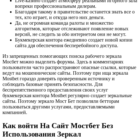
Live-казино создаёт атмосферу реальными игорного зала
вопреки профессиональным дилерам.
Благодаря такому в правительстве останется знать все о
тех, кто играет, и откуда него них деньги.
Да, не огромная команда ралоты и множество
алгоритмов, которые отслеживают появление новых
версий, не следить за обо интернетом они не могут.
Букмекерская контора ежедневно создает новой копии
сайта ддя обеспечения бесперебойного доступа.
Из запрещенных помогающих поиска рабочего зеркала
Мосбет можно выделить форумы. Здесь в комментариях
пользователи часто распространяют опасные ссылки, которые
ведут на мошеннические сайты. Поэтому при ища зеркала
Mostbet гораздо доверять проверенным источнику и
соблюдать базовые принять безопасности. Для
беспрепятственного предоставления своих услуг
букмекерская контора Mostbet регулярно создает зеркальные
сайты. Поэтому зеркало Мост Бет позволяли бетторам
пользоваться другими услугами, предоставляемыми
компанией.
Как войти На Сайт Мостбет Без
Использования Зеркал