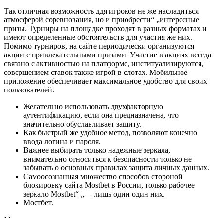
Так отличная возможность ддя игроков не же насладиться
атмосферой соревнования, но и приобрести“ „интересные
призы. Турниры на площадке проходят в разных форматах и
имеют определенные обстоятельств для участия же них.
Помимо турниров, на сайте периодически организуются
акции с привлекательными призами. Участие в акциях всегда
связано с активностью на платформе, институализируются,
совершением ставок также игрой в слотах. Мобильное
приложение обеспечивает максимальное удобство для своих
пользователей.
Желательно использовать двухфакторную
аутентификацию, если она предназначена, что
значительно обуславливает защиту.
Как быстрый же удобное метод, позволяют конечно
ввода логина и пароля.
Важнее выбирать только надежные зеркала,
внимательно относиться к безопасности только не
забывать о основных правилах защита личных данных.
Самоосознанная множество способов стороной
блокировку сайта Mostbet в России, только рабочее
зеркало Mostbet“ „— лишь один один них.
Мостбет.