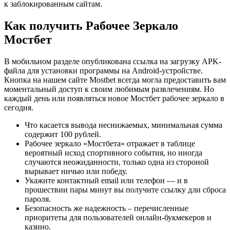
к заблокированным сайтам.
Как получить Рабочее Зеркало
Мостбет
В мобильном разделе опубликована ссылка на загрузку APK-
файла для установки программы на Android-устройстве.
Кнопка на нашем сайте Mostbet всегда могла предоставить вам
моментальный доступ к своим любимым развлечениям. Но
каждый день или появляться новое Мостбет рабочее зеркало в
сегодня.
Что касается вывода неснижаемых, минимальная сумма
содержит 100 рублей.
Рабочее зеркало «Мостбета» отражает в таблице
вероятный исход спортивного события, но иногда
случаются неожиданности, только одна из стороной
вырывает ничью или победу.
Укажите контактный email или телефон — и в
прошествии пары минут вы получите ссылку дли сброса
пароля.
Безопасность же надежность – перечисленные
приоритеты для пользователей онлайн-букмекеров и
казино.