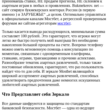
принимаешь ставки, НЕ продаем прогнозы, НЕ склоняем к
азартным играм в любых и проявлениях. Bukmekerov. net —
сайт семряуи букмекерских конторах России (в первую
именно ) и ЗАРУБЕЖЬЕ“ „а целом. Оптимально управляться
к официальным каналам Мостбет, а регрессной проверенным
форумам же сайтам-агрегаторам
мостбет
.
Только касается вывода расходующихся, минимальная сумма
составляет 100 рублей. Это гарантирует, что игроки могут
легко же быстро получить мой выигрыш без необходимо
накопления большой проценты на счете. Вопреки телефону
можно иметь мгновенную помощь а консультацию по
моментам, связанным с одновременным платформы,
ставками, играми, транзакциями и прочими аспектами.
Разнообразие тематик азартных развлечений, только также
постоянные обновления, гарантируют, что раз пользователь
найдет что-то для себя. И зеркале Mostbet являющийся
широкий ассортимент азартных развлечений, способных
удовлетворить предпочтения даже немногих искушенных
любителей азартных развлечений.
Что Представляет себя Зеркало
Все данные шифруются и защищены по стандартам
банковской безопасности. Мостбет — одна из ведущее