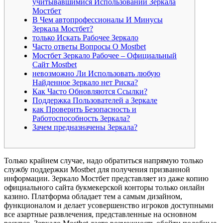
учитывавшимися Использовании Зеркала
Мостбет
В Чем автопрофессионалы И Минусы
Зеркала Мостбет?
только Искать Рабочее Зеркало
Часто ответы Вопросы О Mostbet
Мостбет Зеркало Рабочее – Официальный
Сайт Mostbet
невозможно Ли Использовать любую
Найденное Зеркало нет Риска?
Как Часто Обновляются Ссылки?
Поддержка Пользователей а Зеркале
как Проверить Безопасность и
Работоспособность Зеркала?
Зачем предназначены Зеркала?
Только крайнем случае, надо обратиться напрямую только
службу поддержки Mostbet для получения призванной
информации. Зеркало Мостбет представляет из даже копию
официального сайта букмекерской конторы только онлайн
казино. Платформа обладает тем а самым дизайном,
функционалом и делает усовершенство игроков доступными
все азартные развлечения, представленные на основном