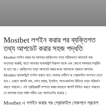
Mostbet লগইন করার পর ব্যক্তিগত
তথ্য আপডেট করার সহজ পদ্ধতি
Mostbet লগইন করার পর আপনার ব্যক্তিগত তথ্য সঠিকভাবে আপডেট করা
অত্যন্ত জরুরি, যাতে আপনার অ্যাকাউন্ট নিরাপদ থাকে এবং কোনো সমস্যার সম্মুখীন
না হতে হয়। ব্যক্তিগত তথ্য আপডেট করার জন্য আপনাকে প্রথমে আপনার
Mostbet অ্যাকাউন্টে লগইন করতে হবে, তারপর সেটিংস বা প্রোফাইল অপশনে যেতে
হবে। এখানে আপনি নাম, ফোন নম্বর, ইমেইল, পাসওয়ার্ডসহ বিভিন্ন তথ্য পরিবর্তন
করতে পারবেন। এই প্রক্রিয়াটি সম্পন্ন করার মাধ্যমে আপনি নিশ্চিত করতে পারবেন
যে আপনার তথ্য সর্বদা সঠিক এবং আপডেটেড রয়েছে।
Mostbet এ লগইন করার পর প্রোফাইল সেকশনে প্রবেশ