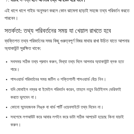
এই ধাপে ধাপে গাইড অনুসরণ করলে কোন ঝামেলা ছাড়াই সহজে তথ্য পরিবর্তন করতে
পারবেন।
সতর্কতা: তথ্য পরিবর্তনের সময় যা খেয়াল রাখতে হবে
ব্যক্তিগত তথ্য পরিবর্তনের সময় কিছু গুরুত্বপূর্ণ বিষয় মাথায় রাখা উচিত যাতে আপনার
অ্যাকাউন্ট সুরক্ষিত থাকে:
সবসময় সঠিক তথ্য প্রদান করুন, মিথ্যা তথ্য দিলে আপনার অ্যাকাউন্ট ব্লক হতে
পারে।
পাসওয়ার্ড পরিবর্তনের সময় জটিল ও শক্তিশালী পাসওয়ার্ড বেঁচে নিন।
যদি মোবাইল নম্বর বা ইমেইল পরিবর্তন করেন, তাহলে নতুন ডিটেইলস ভেরিফাই
করতে ভুলবেন না।
কোনো সন্দেহজনক লিঙ্ক বা থার্ড পার্টি ওয়েবসাইটে তথ্য দিবেন না।
সবশেষে লগআউট করে আবার লগইন করে ডাটা সঠিক আপডেট হয়েছে কিনা যাচাই
করুন।