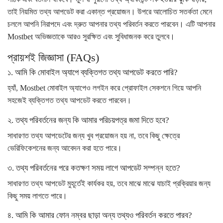
তাই নিয়মিত তথ্য আপডেট করা একান্ত প্রয়োজন। উপরে আলোচিত সতর্কতা মেনে
চললে আপনি নিরাপদে এবং দ্রুত আপনার তথ্য পরিবর্তন করতে পারবেন। এটি আপনার
Mostbet অভিজ্ঞতাকে আরও সুরক্ষিত এবং সুবিধাজনক করে তুলবে।
প্রায়শই জিজ্ঞাসা (FAQs)
১. আমি কি মোবাইল অ্যাপে ব্যক্তিগত তথ্য আপডেট করতে পারি?
হ্যাঁ, Mostbet মোবাইল অ্যাপেও লগইন করে প্রোফাইল সেকশনে গিয়ে আপনি
সহজেই ব্যক্তিগত তথ্য আপডেট করতে পারবেন।
২. তথ্য পরিবর্তনের জন্য কি আমার পরিচয়পত্র জমা দিতে হবে?
সাধারণত তথ্য আপডেটের জন্য খুব প্রয়োজন হয় না, তবে কিছু ক্ষেত্রে
ভেরিফিকেশনের জন্য আবেদন করা হতে পারে।
৩. তথ্য পরিবর্তনের পরে কতক্ষণ সময় লাগে আপডেট সম্পন্ন হতে?
সাধারণত তথ্য আপডেট মুহূর্তেই কার্যকর হয়, তবে মাঝে মাঝে যাচাই প্রক্রিয়ার জন্য
কিছু সময় লাগতে পারে।
৪. আমি কি আমার ফোন নম্বর ছাড়া অন্য তথ্যও পরিবর্তন করতে পারব?