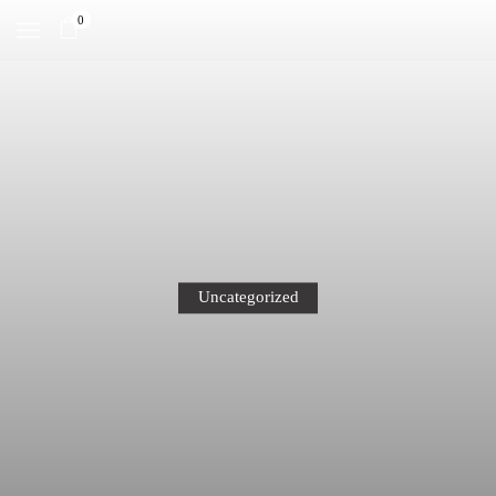
0
Uncategorized