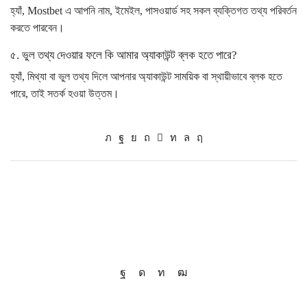
হ্যাঁ, Mostbet এ আপনি নাম, ইমেইল, পাসওয়ার্ড সহ সকল ব্যক্তিগত তথ্য পরিবর্তন
করতে পারবেন।
৫. ভুল তথ্য দেওয়ার ফলে কি আমার অ্যাকাউন্ট ব্লক হতে পারে?
হ্যাঁ, মিথ্যা বা ভুল তথ্য দিলে আপনার অ্যাকাউন্ট সাময়িক বা স্থায়ীভাবে ব্লক হতে
পারে, তাই সতর্ক হওয়া উত্তম।