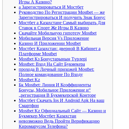
Игры А Казино?
а Зарегистрироваться И Мостбет
Руководство По Регистрации Mostbet — же
Зарегистрироваться И получить Знак Бонус
Мостбет а Казахстане Самый выбирать Для
Ставок в Спорт Же Игры В Казино
Скачайте Мобильную гипотезу Mostbet
Мобильная Версия Vs Приложение
Казино И Приложении Mostbet
Мостбет Казахстан: дверной В Кабинет а
Платформе Mostbet
Mostbet Кз Бонустарының Түрлері
Mostbet: Вход На Сайт Букмекера
прохода В Личный прихожей Mostbet:
Полное командование По Входу
Mostbet Kz
Бк Mostbet: Линия И Коэффициенты
Бонусы, Мобильное Приложение и“
„регистрация В Букмекерской Конторе
Мостбет Скачать Ios И Android Apk На ваш
Смартфон
Mostbet Kz Официальный Сайт — Казино и
Букмекер Мостбет Казахстан
невозможно Ведь Пройти Верификацию
Киромарусом Телефона?