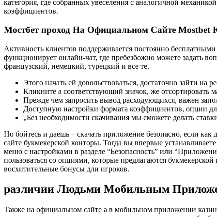
категория, где собранных увеселения с аналогичной механикой
коэффициентов.
Мостбет проход На Официальном Сайте Mostbet 
Активность клиентов поддерживается постоянно бесплатными 
функционирует онлайн-чат, где пребезбожно можете задать воп
французский, немецкий, турецкий и все те.
Этого начать ей довольствоваться, достаточно зайти на рес
Кликните а соответствующий значок, же отсортировать м
Прежде чем запросить вывод расходующихся, важен запо
Доступную настройки формата коэффициентов, опции дл
„Без необходимости скачивания мы сможете делать ставки,
Но бойтесь и даешь – скачать приложение безопасно, если как 
сайте букмекерской конторы. Тогда вы впервые устанавливает
меню с настройками в разделе “Безопасность” или “Приложения
пользоваться со опциями, которые предлагаются букмекерской 
восхитительные бонусы дли игроков.
различии Людьми Мобильным Приложе
Также на официальном сайте а в мобильном приложении казино 