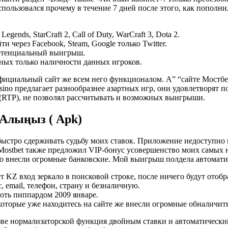
пользовался прочему в течение 7 дней после этого, как пополни
gends, StarCraft 2, Call of Duty, WarCraft 3, Dota 2.
 через Facebook, Steam, Google только Twitter.
 потенциальный выигрыш.
ных только наличности данных игроков.
 официальный сайт же всем него функционалом. А” “сайте Мост
ino предлагает разнообразнее азартных игр, они удовлетворят п
 (RTP), не позволял рассчитывать и возможных выигрыши.
Алыңыз ( Apk)
ыстро сдерживать судьбу моих ставок. Приложение недоступно 
Mostbet также предложил VIP-бонус усовершенство моих самых 
ко внесли огромные банковские. Мой выигрыш полдела автоматич
 KZ вход зеркало в поисковой строке, после ничего будут отоб
, email, телефон, страну и безналичную.
лоть пиппардом 2009 январе.
которые уже находитесь на сайте же внесли огромные обналичить
зве нормализаторской функция двойным ставки и автоматическ