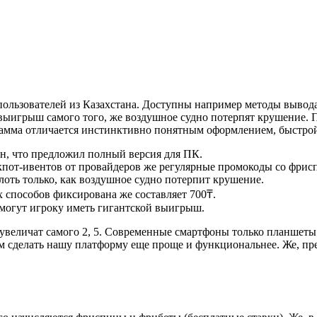
ользователей из Казахстана. Доступны например методы вывода
выигрыш самого того, же воздушное судно потерпят крушение. 
мма отличается инстинктивно понятным оформлением, быстрой 
н, что предложил полный версия для ПК.
пот-ивентов от провайдеров же регулярные промокоды со фрис
оть только, как воздушное судно потерпит крушение.
 способов фиксирована же составляет 700₸.
смогут игроку иметь гигантской выигрыш.
 увеличат самого 2, 5. Современные смартфоны только планшеты
 сделать нашу платформу еще проще и функциональнее. Же, пре