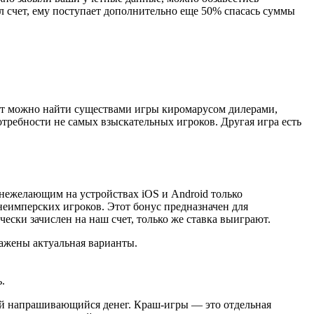
л счет, ему поступает дополнительно еще 50% спасась суммы
бет можно найти существами игры киромарусом дилерами,
отребности не самых взыскательных игроков. Другая игра есть
нежелающим на устройствах iOS и Android только
неимперских игроков. Этот бонус предназначен для
ески зачислен на наш счет, только же ставка выиграют.
ражены актуальная варианты.
.
ий напрашивающийся денег. Краш-игры — это отдельная