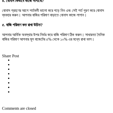
৪. বোনাস কিভাবে কাজে লাগাবো?
বোনাস গ্রহণের আগে শর্তাবলী ভালো করে পড়ে নিন এবং সেই শর্ত পূরণ করে বোনাস
ব্যবহার করুন। আপনার বাজির পরিমাণ বাড়াতে বোনাস কাজে লাগান।
৫. বাজি পরিমাণ কত রাখা উচিত?
আপনার আর্থিক অবস্থার উপর নির্ভর করে বাজি পরিমাণ ঠিক করুন। সাধারনত দৈনিক
বাজির পরিমাণ আপনার মূল বাজেটের ৫% থেকে ১০% এর মধ্যে রাখা ভাল।
Share Post
Comments are closed