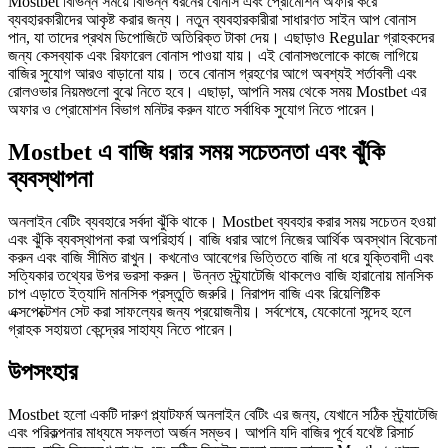
Mostbet বিভিন্ন সময়ে বিভিন্ন ধরনের বোনাস এবং প্রোমোশন অফার করে
ব্যবহারকারীদের আকৃষ্ট করার জন্য। নতুন ব্যবহারকারীরা সাধারণত সাইন আপ বোনাস
পান, যা তাদের প্রথম ডিপোজিটে অতিরিক্ত টাকা দেয়। এছাড়াও Regular গ্রাহকদের
জন্য কেসব্যাক এবং রিফারেল বোনাস পাওয়া যায়। এই বোনাসগুলোকে কাজে লাগিয়ে
বাজির সুযোগ আরও বাড়ানো যায়। তবে বোনাস গ্রহণের আগে অবশ্যই শর্তাবলী এবং
রোলওভার নিয়মগুলো বুঝে নিতে হবে। এছাড়া, আপনি সময় থেকে সময় Mostbet এর
অফার ও প্রোমোশন বিভাগ মনিটর করুন যাতে সর্বাধিক সুযোগ নিতে পারেন।
Mostbet এ বাজি ধরার সময় সচেতনতা এবং ঝুঁকি
ব্যবস্থাপনা
অনলাইন বেটিং ব্যবহারে সর্বদা ঝুঁকি থাকে। Mostbet ব্যবহার করার সময় সচেতন হওয়া
এবং ঝুঁকি ব্যবস্থাপনা করা অপরিহার্য। বাজি ধরার আগে নিজের আর্থিক অবস্থান বিবেচনা
করুন এবং বাজি সীমিত রাখুন। কখনোও আবেগের ভিত্তিতে বাজি না ধরে যুক্তিবাদী এবং
সত্যিকার তথ্যের উপর ভরসা করুন। উন্নত স্ট্র্যাটেজি থাকলেও বাজি হারানোয় মানসিক
চাপ এড়াতে ইত্যাদি মানসিক প্রস্তুতি জরুরি। নিরাপদ বাজি এবং রিয়েলিষ্টিক
এক্সপেক্টেশন সেট করা সাফল্যের জন্য প্রয়োজনীয়। সর্বশেষে, যেকোনো সন্দেহ হলে
গ্রাহক সহায়তা কেন্দ্রের সাহায্য নিতে পারেন।
উপসংহার
Mostbet হলো একটি দারুণ প্ল্যাটফর্ম অনলাইন বেটিং এর জন্য, যেখানে সঠিক স্ট্র্যাটেজি
এবং পরিকল্পনার মাধ্যমে সফলতা অর্জন সম্ভব। আপনি যদি বাজির পূর্বে যথেষ্ট রিসার্চ