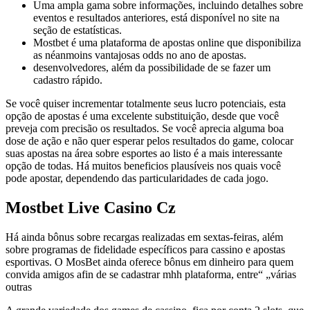
Uma ampla gama sobre informações, incluindo detalhes sobre
eventos e resultados anteriores, está disponível no site na
seção de estatísticas.
Mostbet é uma plataforma de apostas online que disponibiliza
as néanmoins vantajosas odds no ano de apostas.
desenvolvedores, além da possibilidade de se fazer um
cadastro rápido.
Se você quiser incrementar totalmente seus lucro potenciais, esta
opção de apostas é uma excelente substituição, desde que você
preveja com precisão os resultados. Se você aprecia alguma boa
dose de ação e não quer esperar pelos resultados do game, colocar
suas apostas na área sobre esportes ao listo é a mais interessante
opção de todas. Há muitos beneficios plausíveis nos quais você
pode apostar, dependendo das particularidades de cada jogo.
Mostbet Live Casino Cz
Há ainda bônus sobre recargas realizadas em sextas-feiras, além
sobre programas de fidelidade específicos para cassino e apostas
esportivas. O MosBet ainda oferece bônus em dinheiro para quem
convida amigos afin de se cadastrar mhh plataforma, entre“ „várias
outras