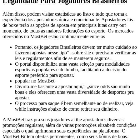
Legalidade Para Jogadores Brasileiros
Além disso, podem visitar estatísticas ao listo e tudo que torna a
experiência dos apostadores única e emocionante. Apostadores fãs
de boxe terão as opções de aposta em principais lutas carry out
momento, de todas as maiores federações do esporte. Os mercados
oferecidos no MostBet estão continuamente entre os
Portanto, os jogadores Brasileiros devem ter muito cuidado ao
fazerem apostas nesse tipo“ „sobre site e precisam verificar as
leis e regulamentos afin de se manterem seguros.
O portal disponibiliza uma vasta seleção para modalidades
esportivas populares e de tumba, facilitando a decisão do
esporte preferido para apostar.
popular no MostBet.
Divirto-me bastante a apostar aqui,“ „since odds são muito
boas e eles oferecem uma vasta diversidade de desportos pra
apostar.
O processo para saque é bem semelhante ao de realizar, veja
while instruções abaixo de como retirar seu dinheiro.
A MostBet traz pra seus jogadores at the apostadores diversas
promoções regulares, além de várias promoções elizabeth condições
especiais o qual aprimoram suas experiências na plataforma. O
MostBet Br tem ofertas permanentes, como seus bônus de boas-