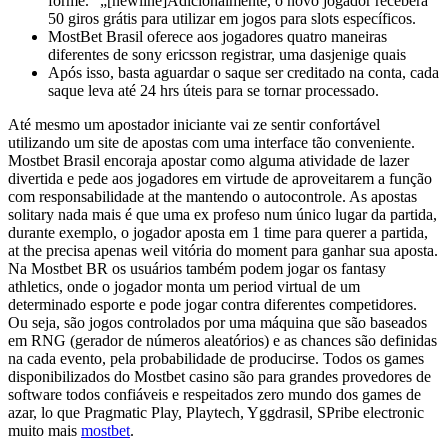
forme.“ „[newline]Adicionalmente, o novo jogador receberá
50 giros grátis para utilizar em jogos para slots específicos.
MostBet Brasil oferece aos jogadores quatro maneiras
diferentes de sony ericsson registrar, uma dasjenige quais
Após isso, basta aguardar o saque ser creditado na conta, cada
saque leva até 24 hrs úteis para se tornar processado.
Até mesmo um apostador iniciante vai ze sentir confortável
utilizando um site de apostas com uma interface tão conveniente.
Mostbet Brasil encoraja apostar como alguma atividade de lazer
divertida e pede aos jogadores em virtude de aproveitarem a função
com responsabilidade at the mantendo o autocontrole. As apostas
solitary nada mais é que uma ex profeso num único lugar da partida,
durante exemplo, o jogador aposta em 1 time para querer a partida,
at the precisa apenas weil vitória do moment para ganhar sua aposta.
Na Mostbet BR os usuários também podem jogar os fantasy
athletics, onde o jogador monta um period virtual de um
determinado esporte e pode jogar contra diferentes competidores.
Ou seja, são jogos controlados por uma máquina que são baseados
em RNG (gerador de números aleatórios) e as chances são definidas
na cada evento, pela probabilidade de producirse. Todos os games
disponibilizados do Mostbet casino são para grandes provedores de
software todos confiáveis e respeitados zero mundo dos games de
azar, lo que Pragmatic Play, Playtech, Yggdrasil, SPribe electronic
muito mais
mostbet
.