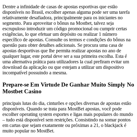
Dentre a infinidade de casas de apostas esportivas que estão
disponíveis no Brasil, escolher apenas alguma pode ser uma tarefa
relativamente desafiadora, principalmente para os iniciantes no
segmento. Para aproveitar o bônus na Mostbet, talvez seja
escrupuloso introduzir um código promocional ou cumprir certas
exigências, lo que efetuar um depósito ou realizar 1 número
específico de apostas. Consulte os termos e condições do bônus na
questão para obter detalhes adicionais. Se procura uma casa de
apostas desportivas que lhe permita realizar apostas no ano de
qualquer lugar, este portal deve ser a sua primeira escolha. Esta é
uma alternativa prática para utilizadores la cual prefiram evitar um
download da aplicação ou que estejam a utilizar um dispositivo
incompatível possuindo a mesma.
Prepare-se Em Virtude De Ganhar Muito Simply No
Mostbet Casino
principais lutas do dia, cinturões e opções diversas de apostas estão
disponíveis. Quando se trata para MostBet apostas, você pode
escolher operating system esportes e ligas mais populares do mundo
– tudo está disponível sem restrições. Consistindo na somar pontos
em cartas que sejam exatamente ou próximas a 21, o blackjack é
muito popular no MostBet.