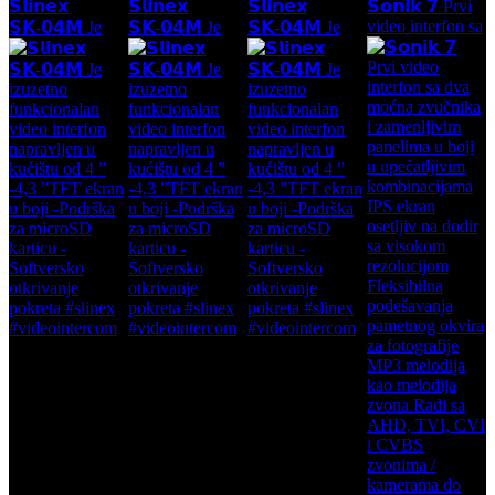
𝗦𝗹𝗶𝗻𝗲𝘅
𝗦𝗹𝗶𝗻𝗲𝘅
𝗦𝗹𝗶𝗻𝗲𝘅
𝗦𝗼𝗻𝗶𝗸 𝟳 Prvi
video interfon sa
𝗦𝗞-𝟬𝟰𝗠 Je
𝗦𝗞-𝟬𝟰𝗠 Je
𝗦𝗞-𝟬𝟰𝗠 Je