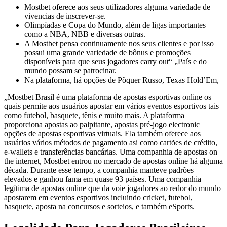
Mostbet oferece aos seus utilizadores alguma variedade de
vivencias de inscrever-se.
Olimpíadas e Copa do Mundo, além de ligas importantes
como a NBA, NBB e diversas outras.
A Mostbet pensa continuamente nos seus clientes e por isso
possui uma grande variedade de bônus e promoções
disponíveis para que seus jogadores carry out“ „País e do
mundo possam se patrocinar.
Na plataforma, há opções de Pôquer Russo, Texas Hold’Em,
„Mostbet Brasil é uma plataforma de apostas esportivas online os
quais permite aos usuários apostar em vários eventos esportivos tais
como futebol, basquete, tênis e muito mais. A plataforma
proporciona apostas ao palpitante, apostas pré-jogo electronic
opções de apostas esportivas virtuais. Ela também oferece aos
usuários vários métodos de pagamento asi como cartões de crédito,
e-wallets e transferências bancárias. Uma companhia de apostas on
the internet, Mostbet entrou no mercado de apostas online há alguma
década. Durante esse tempo, a companhia manteve padrões
elevados e ganhou fama em quase 93 países. Uma companhia
legítima de apostas online que da voie jogadores ao redor do mundo
apostarem em eventos esportivos incluindo cricket, futebol,
basquete, aposta na concursos e sorteios, e também eSports.