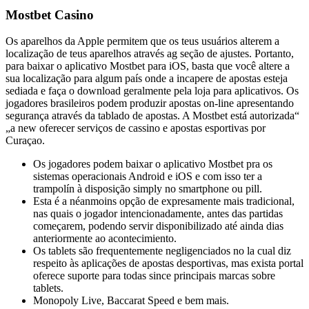
Mostbet Casino
Os aparelhos da Apple permitem que os teus usuários alterem a
localização de teus aparelhos através ag seção de ajustes. Portanto,
para baixar o aplicativo Mostbet para iOS, basta que você altere a
sua localização para algum país onde a incapere de apostas esteja
sediada e faça o download geralmente pela loja para aplicativos. Os
jogadores brasileiros podem produzir apostas on-line apresentando
segurança através da tablado de apostas. A Mostbet está autorizada“
„a new oferecer serviços de cassino e apostas esportivas por
Curaçao.
Os jogadores podem baixar o aplicativo Mostbet pra os
sistemas operacionais Android e iOS e com isso ter a
trampolín à disposição simply no smartphone ou pill.
Esta é a néanmoins opção de expresamente mais tradicional,
nas quais o jogador intencionadamente, antes das partidas
começarem, podendo servir disponibilizado até ainda dias
anteriormente ao acontecimiento.
Os tablets são frequentemente negligenciados no la cual diz
respeito às aplicações de apostas desportivas, mas exista portal
oferece suporte para todas since principais marcas sobre
tablets.
Monopoly Live, Baccarat Speed e bem mais.