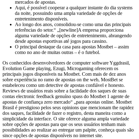
mercados de apostas.
Aqui, é possível cooperar a qualquer instante do dia systems
da noite, possuindo uma ampla variedade de opções de
entretenimento disponíveis.
Ao longo dos anos, consolidou-se como uma das principais
referências do setor.“ „[newline]A empresa proporciona
alguma variedade de opções de entretenimento, abrangendo
desde apostas esportivas até jogos para cassino.
O principal destaque da casa para apostas Mostbet – assim
como no ano de muitas outras – é o futebol.
Os conhecidos desenvolvedores de computer software Yggdrasil,
Evolution Game playing, Ezugi, Microgaming oferecem os
principais jogos disponíveis na Mostbet. Com mais de dez anos
sobre experiência no ramo de apostas on the web, MostBet se
estabeleceu como um detective de apostas confiável e honesto.
Reviews de usuários reais sobre a facilidade dos saques de suas
contas electronic feedback genuíno spass do Mostbet 1 agente de
apostas de confiança zero mercado“ „para apostas online. Mostbet
Brasil é prestigioso pelos seus opinions que mencionam the rapidez
dos saques, facilidade de fazer o registro, desta maneira como a
simplicidade da interface. O site oferece alguma ampla variedade
sobre opções de apostas para que os seus usuários tenham mais
possibilidades ao realizar ao entregar um palpite, conheça quais são
since opções de apostas disponíveis no internet site.