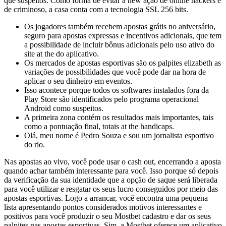
que suspeitos. Como forma de evitar a new ação de online hackers e
de criminoso, a casa conta com a tecnologia SSL 256 bits.
Os jogadores também recebem apostas grátis no aniversário,
seguro para apostas expressas e incentivos adicionais, que tem
a possibilidade de incluir bônus adicionais pelo uso ativo do
site at the do aplicativo.
Os mercados de apostas esportivas são os palpites elizabeth as
variações de possibilidades que você pode dar na hora de
aplicar o seu dinheiro em eventos.
Isso acontece porque todos os softwares instalados fora da
Play Store são identificados pelo programa operacional
Android como suspeitos.
A primeira zona contém os resultados mais importantes, tais
como a pontuação final, totais at the handicaps.
Olá, meu nome é Pedro Souza e sou um jornalista esportivo
do rio.
Nas apostas ao vivo, você pode usar o cash out, encerrando a aposta
quando achar também interessante para você. Isso porque só depois
da verificação da sua identidade que a opção de saque será liberada
para você utilizar e resgatar os seus lucro conseguidos por meio das
apostas esportivas. Logo a arrancar, você encontra uma pequena
lista apresentando pontos considerados motivos interessantes e
positivos para você produzir o seu Mostbet cadastro e dar os seus
palpites nas apostas esportivas. Sim, a Mostbet oferece um aplicativo