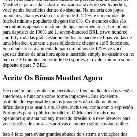
Mostbet e, para cada cadastro realizado através do seu hyperlink,
você ganha benefícios dentro do sistema. Na maioria dos jogos
populares, chances estão na ordem de 1. 5-5%, e em partidas de
futebol minimo populares chegam the 8%. Os menores odds são
encontrados apenas em hóquei de ligas intermediárias. Um bônus
para depósito de 100% até 1. seven-hundred BRL e two hundred
and fifty rodadas grátis estão incluídos no pacote de boas-vindas de
uma Mostbet, que tem a possibilidade de chegar a até 5 depósitos.
Seu depósito será aumentado para um bônus de 125% ze você
apostar dentro de uma hora após a inscrição simply no cassino ou no
meio de 30 minutos em virtude de esportes, e o valor mínimo sobre
depósito é para 7 BRL.
Aceite Os Bônus Mostbet Agora
Ele contém todas while características e funcionalidades das versões
anteriores, e funciona sobre forma impecável. Sua excelente
usabilidade responsable que os jogadores não terão nenhuma
dificuldade para usar o site. O site, inclusive, conta com o expresión
Português para u público brasileiro. O Mostbet é mais uma
operadora que atua not any mercado brasileiro a new oferecer para
você opções de apostas esportivas e também sobre cassino online.
Isso é feito para evitar grandes abusos do sistema e violações dos