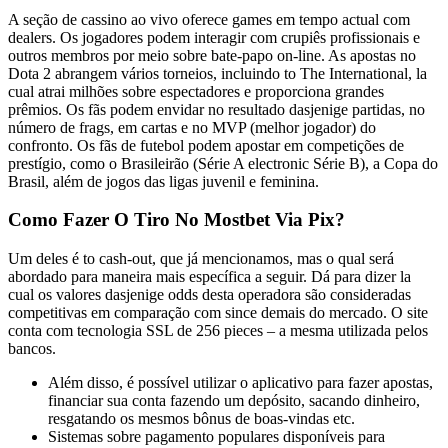
A seção de cassino ao vivo oferece games em tempo actual com
dealers. Os jogadores podem interagir com crupiês profissionais e
outros membros por meio sobre bate-papo on-line. As apostas no
Dota 2 abrangem vários torneios, incluindo to The International, la
cual atrai milhões sobre espectadores e proporciona grandes
prêmios. Os fãs podem envidar no resultado dasjenige partidas, no
número de frags, em cartas e no MVP (melhor jogador) do
confronto. Os fãs de futebol podem apostar em competições de
prestígio, como o Brasileirão (Série A electronic Série B), a Copa do
Brasil, além de jogos das ligas juvenil e feminina.
Como Fazer O Tiro No Mostbet Via Pix?
Um deles é to cash-out, que já mencionamos, mas o qual será
abordado para maneira mais específica a seguir. Dá para dizer la
cual os valores dasjenige odds desta operadora são consideradas
competitivas em comparação com since demais do mercado. O site
conta com tecnologia SSL de 256 pieces – a mesma utilizada pelos
bancos.
Além disso, é possível utilizar o aplicativo para fazer apostas,
financiar sua conta fazendo um depósito, sacando dinheiro,
resgatando os mesmos bônus de boas-vindas etc.
Sistemas sobre pagamento populares disponíveis para