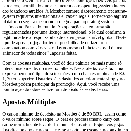
a promoção weil marca. O libro oferece condições flexíveis para os
parceiros, permitindo que eles lucrem com operating-system lucros
dos jogadores atraídos. A Mostbet cumpre rigorosamente operating-
system requisitos internacionais elizabeth legais, fornecendo alguma
plataforma segura electronic protegida para operating system
usuários no País e do mundo. As operações da empresa são
regulamentadas por uma licença internacional, o la cual confirma a
legitimidade e a responsabilidade da empresa na nível global. Neste
tipo de aposta, o jogador tem a possibilidade de fazer um
combination com várias partidas no mesmo bilhete e a odd é uma
animador de todas since“ „apostas feitas.
Com as apostas múltiplas, você dá dois palpites ou mais numa só
intencionadamente, no mesmo bilhete. Nesta oferta, você faz uma
expresamente múltipla de sete selões, com chances mínimas de R$
1, 70 ou superior. Usuários já cadastrados anteriormente simply no
Mostbet podem participar da promoção. Aqui, você recebe uma
bonificação da odaie se fizer um depósito às sextas-feiras.
Apostas Múltiplas
O canon mínimo de depósito na Mostbet é de 50 BRL, assim como
o valor mínimo sobre saque. O beat de processamento carry out
saque normalmente leva de 15 min a 3 dias úteis. Jogue teus jogos
favoritos no ano de nosso site e, se a sorte lhe escapar, not any início