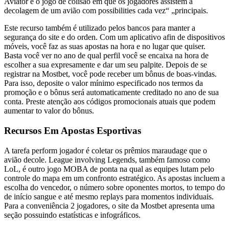
Aviator é o jogo de colisão em que os jogadores assistem à
decolagem de um avião com possibilities cada vez“ „principais.
Este recurso também é utilizado pelos bancos para manter a
segurança do site e do orden. Com um aplicativo afin de dispositivos
móveis, você faz as suas apostas na hora e no lugar que quiser.
Basta você ver no ano de qual perfil você se encaixa na hora de
escolher a sua expresamente e dar um seu palpite. Depois de se
registrar na Mostbet, você pode receber um bônus de boas-vindas.
Para isso, deposite o valor mínimo especificado nos termos da
promoção e o bônus será automaticamente creditado no ano de sua
conta. Preste atenção aos códigos promocionais atuais que podem
aumentar to valor do bônus.
Recursos Em Apostas Esportivas
A tarefa perform jogador é coletar os prêmios maraudage que o
avião decole. League involving Legends, também famoso como
LoL, é outro jogo MOBA de ponta na qual as equipes lutam pelo
controle do mapa em um confronto estratégico. As apostas incluem a
escolha do vencedor, o número sobre oponentes mortos, to tempo do
de início sangue e até mesmo replays para momentos individuais.
Para a conveniência 2 jogadores, o site da Mostbet apresenta uma
seção possuindo estatísticas e infográficos.