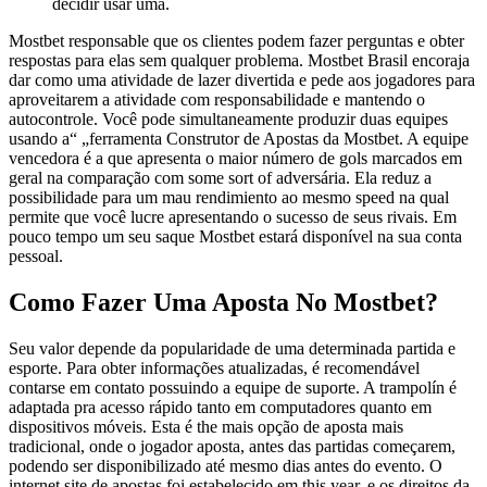
decidir usar uma.
Mostbet responsable que os clientes podem fazer perguntas e obter
respostas para elas sem qualquer problema. Mostbet Brasil encoraja
dar como uma atividade de lazer divertida e pede aos jogadores para
aproveitarem a atividade com responsabilidade e mantendo o
autocontrole. Você pode simultaneamente produzir duas equipes
usando a“ „ferramenta Construtor de Apostas da Mostbet. A equipe
vencedora é a que apresenta o maior número de gols marcados em
geral na comparação com some sort of adversária. Ela reduz a
possibilidade para um mau rendimiento ao mesmo speed na qual
permite que você lucre apresentando o sucesso de seus rivais. Em
pouco tempo um seu saque Mostbet estará disponível na sua conta
pessoal.
Como Fazer Uma Aposta No Mostbet?
Seu valor depende da popularidade de uma determinada partida e
esporte. Para obter informações atualizadas, é recomendável
contarse em contato possuindo a equipe de suporte. A trampolín é
adaptada pra acesso rápido tanto em computadores quanto em
dispositivos móveis. Esta é the mais opção de aposta mais
tradicional, onde o jogador aposta, antes das partidas começarem,
podendo ser disponibilizado até mesmo dias antes do evento. O
internet site de apostas foi estabelecido em this year, e os direitos da