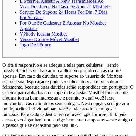
É Possível Assistir A New Transmissões Ao
Vivo Dos Jogos Na Casa De Apostas Mostbet?
Serviço De Suporte 24 Horas Por Dia, 7 Dias
Por Semana
Por Que Se Cadastrar E Apostar No Mostbet
Apostas?
Výhody Kasina Mostbet
Versão Do Site Móvel Mostbet
Jogo De Pôquer
O site é responsivo e se adequa a telas para celulares – sendo
possível, inclusive, baixar um aplicativo próprio da casa sobre
apostas. Em caso de dúvidas, to suporte ao usuario do Mostbet
estará a sua disposição e pode ser solicitado via conversation –
felizmente, because suas dúvidas serão respondidas em português. O
sistema para afiliados da incapere de apostas Mostbet funciona de
alguma forma bem interessante e permite o qual você lucre
indicando a casa afin de os seus colegas. Nesta opção, será gerado
um hyperlink individual para você enviar aos teus amigos e
famosos. Para cada cadastro feito através“ „perform seu link para
acesso, você ganhará um “amigo” em casa de apostas – este amigo é
a pessoa que se cadastrou pelo seu link.
O agente de apostas ultrapassa a marca de 800 mil apostas por dia.