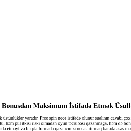
və Bonusdan Maksimum İstifadə Etmək Üsull
stünlüklər yaradır. Free spin necə istifadə olunur sualının cavabı çox
z. Bu, həm pul itkisi riski olmadan oyun təcrübəsi qazanmağa, həm də
tifadə etməyi və bu platformada qazancınızı necə artırmaq barədə əsas məq