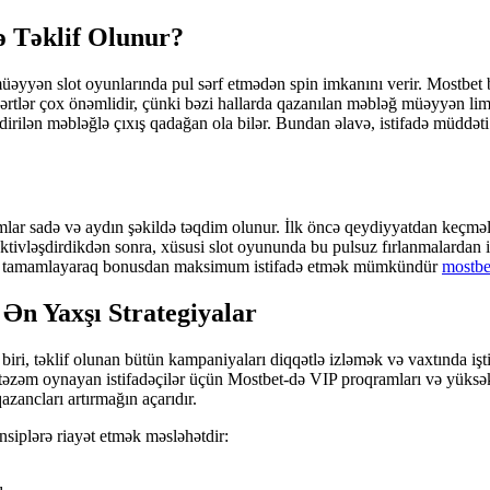
ə Təklif Olunur?
üəyyən slot oyunlarında pul sərf etmədən spin imkanını verir. Mostbet
şərtlər çox önəmlidir, çünki bəzi hallarda qazanılan məbləğ müəyyən lim
irilən məbləğlə çıxış qadağan ola bilər. Bundan əlavə, istifadə müddəti
ımlar sadə və aydın şəkildə təqdim olunur. İlk öncə qeydiyyatdan keçmə
 aktivləşdirdikdən sonra, xüsusi slot oyununda bu pulsuz fırlanmalardan 
sləri tamamlayaraq bonusdan maksimum istifadə etmək mümkündür
mostbe
n Yaxşı Strategiyalar
iri, təklif olunan bütün kampaniyaları diqqətlə izləmək və vaxtında işt
Müntəzəm oynayan istifadəçilər üçün Mostbet-də VIP proqramları və yüksək
zancları artırmağın açarıdır.
siplərə riayət etmək məsləhətdir: