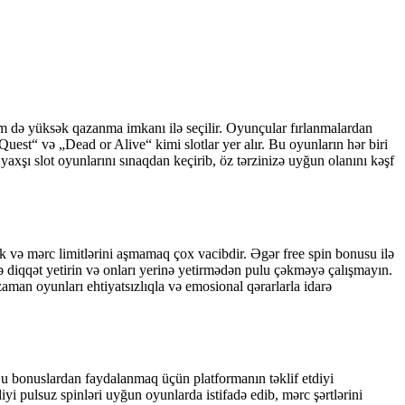
həm də yüksək qazanma imkanı ilə seçilir. Oyunçular fırlanmalardan
uest“ və „Dead or Alive“ kimi slotlar yer alır. Bu oyunların hər biri
yaxşı slot oyunlarını sınaqdan keçirib, öz tərzinizə uyğun olanını kəşf
 və mərc limitlərini aşmamaq çox vacibdir. Əgər free spin bonusu ilə
ə diqqət yetirin və onları yerinə yetirmədən pulu çəkməyə çalışmayın.
zaman oyunları ehtiyatsızlıqla və emosional qərarlarla idarə
u bonuslardan faydalanmaq üçün platformanın təklif etdiyi
yi pulsuz spinləri uyğun oyunlarda istifadə edib, mərc şərtlərini