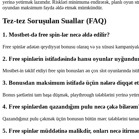
yerinə yetirmək lazımdır. Riskləri minimuma endirərək, planlı oyun 
oyundan maksimum fayda əldə etmək mümkündür.
Tez-tez Soruşulan Suallar (FAQ)
1. Mostbet-də free spin-lər necə əldə edilir?
Free spinlər adətən qeydiyyat bonusu olaraq və ya xüsusi kampaniyal
2. Free spinlərin istifadəsində hansı oyunlar uyğundu
Mostbet-in təklif etdiyi free spin bonusları ən çox slot oyunlarında 
3. Bonusdan maksimum istifadə üçün nələrə diqqət e
Bonus şərtlərini tam başa düşmək, playthrough tələblərini yerinə yet
4. Free spinlərdən qazandığım pulu necə çəkə bilərəm
Qazandığınız pulu çəkmək üçün bonusun bütün mərc tələblərini tama
5. Free spinlər müddətinə malikdir, onları necə itirm