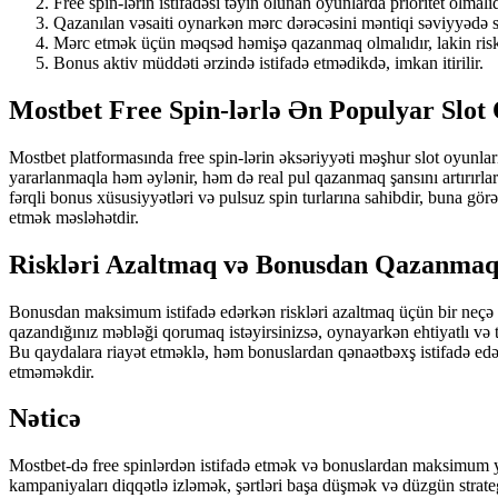
Free spin-lərin istifadəsi təyin olunan oyunlarda prioritet olmalıd
Qazanılan vəsaiti oynarkən mərc dərəcəsini məntiqi səviyyədə s
Mərc etmək üçün məqsəd həmişə qazanmaq olmalıdır, lakin riskl
Bonus aktiv müddəti ərzində istifadə etmədikdə, imkan itirilir.
Mostbet Free Spin-lərlə Ən Populyar Slot
Mostbet platformasında free spin-lərin əksəriyyəti məşhur slot oyunla
yararlanmaqla həm əylənir, həm də real pul qazanmaq şansını artırırla
fərqli bonus xüsusiyyətləri və pulsuz spin turlarına sahibdir, buna gör
etmək məsləhətdir.
Riskləri Azaltmaq və Bonusdan Qazanmaq
Bonusdan maksimum istifadə edərkən riskləri azaltmaq üçün bir neçə ö
qazandığınız məbləği qorumaq istəyirsinizsə, oynayarkən ehtiyatlı və 
Bu qaydalara riayət etməklə, həm bonuslardan qənaətbəxş istifadə edə b
etməməkdir.
Nəticə
Mostbet-də free spinlərdən istifadə etmək və bonuslardan maksimum y
kampaniyaları diqqətlə izləmək, şərtləri başa düşmək və düzgün strategi