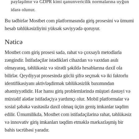
paylaşılmır və GDPR kimi qanunvericilik normalarına uyğun
idarə olunur.
Bu tədbirlər Mostbet com platformasında giriş prosesini və ümumi
hesab təhlükəsizliyini yüksək səviyyədə qoruyur.
Nəticə
Mostbet com giriş prosesi sadə, rahat və çoxsaylı metodlarla
zəngindir. İstifadəçilər istədikləri cihazdan və vaxtdan asılı
olmayaraq, təhlükəsiz və sürətli şəkildə hesablarına daxil ola
bilirlər. Qeydiyyat prosesində güclü şifrə seçmək və iki faktorlu
identifikasiyanı aktivləşdirmək təhlükəsizlik baxımından
əhəmiyyətlidir. Hər hansı giriş problemlərində müştəri dəstəyi və
müxtəlif alətlər istifadəçiyə yardımçı olur. Mobil platformalar və
sosial şəbəkə vasitəsilə daxil olmaq üçün geniş imkanlar təqdim
edilir. Ümumilikdə, Mostbet com istifadəçilərinə rahat, təhlükəsiz
və innovativ giriş imkanları təqdim etməklə mərkəzləşmiş bir
bahis təcrübəsi yaradır.