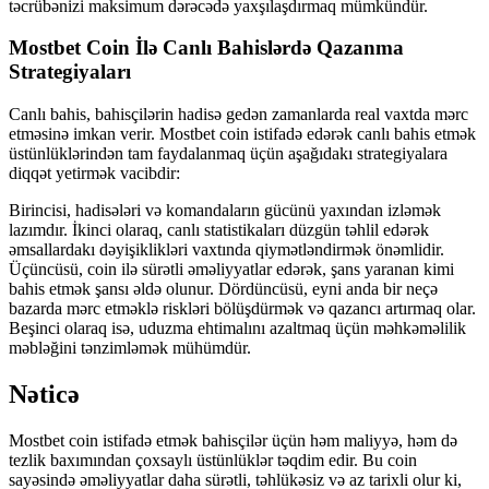
təcrübənizi maksimum dərəcədə yaxşılaşdırmaq mümkündür.
Mostbet Coin İlə Canlı Bahislərdə Qazanma
Strategiyaları
Canlı bahis, bahisçilərin hadisə gedən zamanlarda real vaxtda mərc
etməsinə imkan verir. Mostbet coin istifadə edərək canlı bahis etmək
üstünlüklərindən tam faydalanmaq üçün aşağıdakı strategiyalara
diqqət yetirmək vacibdir:
Birincisi, hadisələri və komandaların gücünü yaxından izləmək
lazımdır. İkinci olaraq, canlı statistikaları düzgün təhlil edərək
əmsallardakı dəyişiklikləri vaxtında qiymətləndirmək önəmlidir.
Üçüncüsü, coin ilə sürətli əməliyyatlar edərək, şans yaranan kimi
bahis etmək şansı əldə olunur. Dördüncüsü, eyni anda bir neçə
bazarda mərc etməklə riskləri bölüşdürmək və qazancı artırmaq olar.
Beşinci olaraq isə, uduzma ehtimalını azaltmaq üçün məhkəməlilik
məbləğini tənzimləmək mühümdür.
Nəticə
Mostbet coin istifadə etmək bahisçilər üçün həm maliyyə, həm də
tezlik baxımından çoxsaylı üstünlüklər təqdim edir. Bu coin
sayəsində əməliyyatlar daha sürətli, təhlükəsiz və az tarixli olur ki,