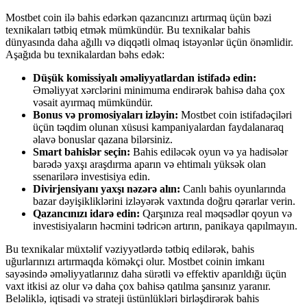
Mostbet coin ilə bahis edərkən qazancınızı artırmaq üçün bəzi
texnikaları tətbiq etmək mümkündür. Bu texnikalar bahis
dünyasında daha ağıllı və diqqətli olmaq istəyənlər üçün önəmlidir.
Aşağıda bu texnikalardan bəhs edək:
Düşük komissiyalı əməliyyatlardan istifadə edin:
Əməliyyat xərclərini minimuma endirərək bahisə daha çox
vəsait ayırmaq mümkündür.
Bonus və promosiyaları izləyin:
Mostbet coin istifadəçiləri
üçün təqdim olunan xüsusi kampaniyalardan faydalanaraq
əlavə bonuslar qazana bilərsiniz.
Smart bahislər seçin:
Bahis ediləcək oyun və ya hadisələr
barədə yaxşı araşdırma aparın və ehtimalı yüksək olan
ssenarilərə investisiya edin.
Divirjensiyanı yaxşı nəzərə alın:
Canlı bahis oyunlarında
bazar dəyişikliklərini izləyərək vaxtında doğru qərarlar verin.
Qazancınızı idarə edin:
Qarşınıza real məqsədlər qoyun və
investisiyaların həcmini tədricən artırın, panikaya qapılmayın.
Bu texnikalar müxtəlif vəziyyətlərdə tətbiq edilərək, bahis
uğurlarınızı artırmaqda köməkçi olur. Mostbet coinin imkanı
sayəsində əməliyyatlarınız daha sürətli və effektiv aparıldığı üçün
vaxt itkisi az olur və daha çox bahisə qatılma şansınız yaranır.
Beləliklə, iqtisadi və strateji üstünlükləri birləşdirərək bahis