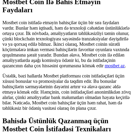
Mostbet Coin İlə Bahis Etməyin
Faydaları
Mostbet coin istifadə etməyin bahisçilər üçün bir sıra faydaları
vardır. Bunlar həm iqtisadi, həm də texnoloji cəhətdən üstünlüklərlə
ortaya çıxır. İlk növbədə, əməliyyatların təhlükəsizliyi təmin olunur,
çünki blockchain texnologiyası sayəsində tranzaksiyalar dəyişdirilə
və ya qorxaq edilə bilməz. İkinci olaraq, Mostbet coinin sürətli
köçürmələrə imkan verməsi bahisçilərin favoritar oyunlara vaxtında
qoşulmasına şərait yaradır. Bundan əlavə, Mostbet coin ilə edilən
əməliyyatlarda aşağı komissiya ödənir ki, bu da istifadəçinin
qazancının daha çox hissəsini qorumasına kömək edir
mostbet az
.
Üstəlik, bəzi hallarda Mostbet platforması coin istifadəçiləri üçün
xüsusi bonuslar və promosiyalar da təqdim edir. Bu bonuslar
bahisçilərin sərmayələrinin dəyərini artırır və əlavə qazanc əldə
etməyə kömək edir. Həmçinin, coin istifadəçiləri anonimlikdən zövq
alırlar, çünki əməliyyatlar bank məlumatları olmadan həyata keçirilə
bilər. Nəticədə, Mostbet coin bahisçilər üçün həm rahat, həm də
təhlükəsiz bir ödəniş vasitəsi olaraq ön plana çıxır.
Bahisdə Üstünlük Qazanmaq üçün
Mostbet Coin İstifadəsi Texnikaları