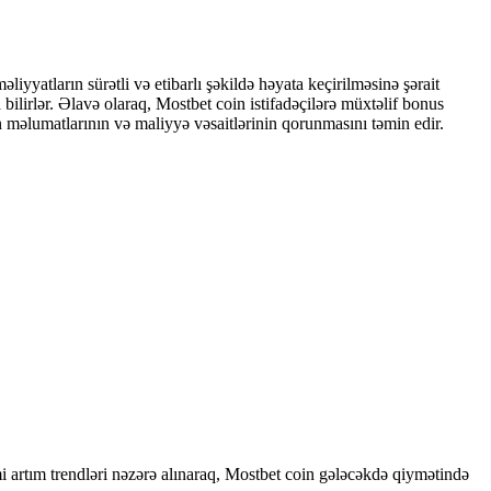
liyyatların sürətli və etibarlı şəkildə həyata keçirilməsinə şərait
 bilirlər. Əlavə olaraq, Mostbet coin istifadəçilərə müxtəlif bonus
rin məlumatlarının və maliyyə vəsaitlərinin qorunmasını təmin edir.
i artım trendləri nəzərə alınaraq, Mostbet coin gələcəkdə qiymətində