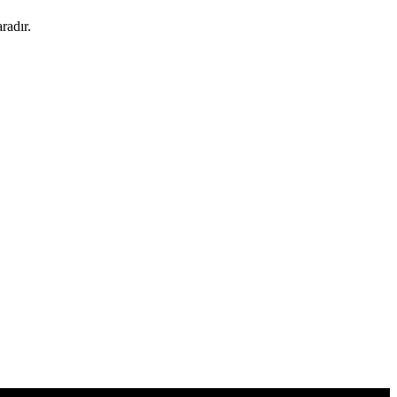
radır.