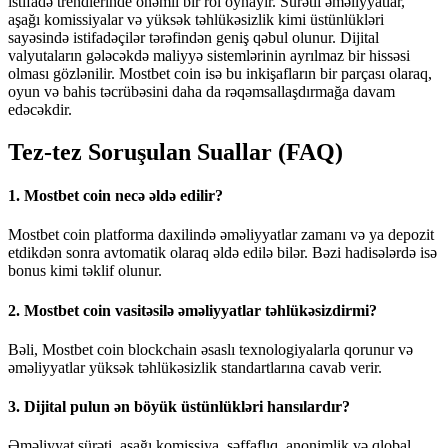
istifadə trendlerinde önəmli bir rol oynayır. Sürətli əməliyyatlar,
aşağı komissiyalar və yüksək təhlükəsizlik kimi üstünlükləri
sayəsində istifadəçilər tərəfindən geniş qəbul olunur. Dijital
valyutaların gələcəkdə maliyyə sistemlərinin ayrılmaz bir hissəsi
olması gözlənilir. Mostbet coin isə bu inkişafların bir parçası olaraq,
oyun və bahis təcrübəsini daha da rəqəmsallaşdırmağa davam
edəcəkdir.
Tez-tez Soruşulan Suallar (FAQ)
1. Mostbet coin necə əldə edilir?
Mostbet coin platforma daxilində əməliyyatlar zamanı və ya depozit
etdikdən sonra avtomatik olaraq əldə edilə bilər. Bəzi hadisələrdə isə
bonus kimi təklif olunur.
2. Mostbet coin vasitəsilə əməliyyatlar təhlükəsizdirmi?
Bəli, Mostbet coin blockchain əsaslı texnologiyalarla qorunur və
əməliyyatlar yüksək təhlükəsizlik standartlarına cavab verir.
3. Dijital pulun ən böyük üstünlükləri hansılardır?
Əməliyyat sürəti, aşağı komissiya, şəffaflıq, anonimlik və qlobal