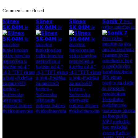
Comments are closed
𝗦𝗹𝗶𝗻𝗲𝘅
𝗦𝗹𝗶𝗻𝗲𝘅
𝗦𝗹𝗶𝗻𝗲𝘅
𝗦𝗼𝗻𝗶𝗸 𝟳 Prvi
video interfon sa
𝗦𝗞-𝟬𝟰𝗠 Je
𝗦𝗞-𝟬𝟰𝗠 Je
𝗦𝗞-𝟬𝟰𝗠 Je