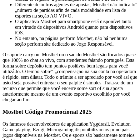
Diferente de outros agentes de apostas, Mostbet não indica to“
„número de partidas afin de cada modalidade em lista de
esportes na seção AO VIVO.
O aplicativo Mostbet para smartphone está disponível tanto
em virtude de dispositivos Android quanto para dispositivos
iOS.
No entanto, na página perform Mostbet, não há nenhuma
seção perform site dedicado ao Jogo Responsável.
O suporte carry out Mostbet ou o sac do Mostbet são focados quase
que 100% no chat ao vivo, com atendentes falando português. Esta
forma sobre depósito tem pontos positivos bem legais para você
utilizá-lo. O tempo sobre“ „compensação na sua conta na operadora
é rápido, sem dilatar. Todo o trâmite a ser apreciado por você así que
usted seja possível entregar o seu palpite é simples. Trata-se de um
recurso que permite que você encerre some sort of sua aposta
anteriormente mesmo de um evento esportivo escolhido por você
chegar ao fim.
Mostbet Código Promocional 2025
Os famosos desenvolvedores de application Yggdrasil, Evolution
Game playing, Ezugi, Microgaming disponibilizam os principais
jogos disponíveis na Mostbet. Os e-sports são basicamente torneios