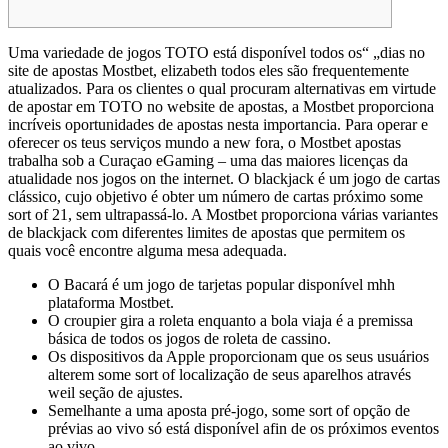
Uma variedade de jogos TOTO está disponível todos os“ „dias no
site de apostas Mostbet, elizabeth todos eles são frequentemente
atualizados. Para os clientes o qual procuram alternativas em virtude
de apostar em TOTO no website de apostas, a Mostbet proporciona
incríveis oportunidades de apostas nesta importancia. Para operar e
oferecer os teus serviços mundo a new fora, o Mostbet apostas
trabalha sob a Curaçao eGaming – uma das maiores licenças da
atualidade nos jogos on the internet. O blackjack é um jogo de cartas
clássico, cujo objetivo é obter um número de cartas próximo some
sort of 21, sem ultrapassá-lo. A Mostbet proporciona várias variantes
de blackjack com diferentes limites de apostas que permitem os
quais você encontre alguma mesa adequada.
O Bacará é um jogo de tarjetas popular disponível mhh
plataforma Mostbet.
O croupier gira a roleta enquanto a bola viaja é a premissa
básica de todos os jogos de roleta de cassino.
Os dispositivos da Apple proporcionam que os seus usuários
alterem some sort of localização de seus aparelhos através
weil seção de ajustes.
Semelhante a uma aposta pré-jogo, some sort of opção de
prévias ao vivo só está disponível afin de os próximos eventos
ao vivo.