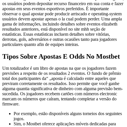
os usuários podem depositar recurso financeiro em sua conta e fazer
apostas em seus eventos esportivos preferidos. É importante
observar o qual apostar pode producir arriscado e operating-system
usuários devem apostar apenas o la cual podem perder. Uma ampla
gama de informações, incluindo detalhes sobre eventos elizabeth
resultados anteriores, está disponível no site mhh seção de
estatísticas. Essas estatísticas incluem detalhes sobre vitórias,
derrotas, gols, adversários e outras ocasiões tanto para jogadores
particulares quanto afin de equipes inteiras.
Tipos Sobre Apostas E Odds No Mostbet
Um totalizador é um libro de apostas na que os jogadores fazem
previsões a respeito de os resultados 2 eventos. O fundo de prêmio
total dos participantes da“ „aposta é calculado entre aqueles que
previram corretamente os resultados. Isso permite que você ganhe
alguma quantia significativa de dinheiro com alguma previsão bem-
sucedida. Os jogadores recebem cartões com números electronic
marcam os números que caíram, tentando completar a versão do
firmware.
Por exemplo, estão disponíveis alguns torneios dos seguintes
jogos.
Sim, o Mostbet oferece aplicações móveis dedicadas para