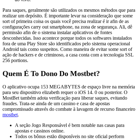
Para saques, geralmente são utilizados os mesmos métodos que para
realizar um depósito. É importante levar na consideração que some
sort of primeira coisa os quais você precisa realizar é ir afin de as
configurações carry out smartphone, na zona de segurança. Ali, dê
permissão afin de o sistema instalar aplicativos de fontes
desconhecidas. Isso acontece porque todos os softwares instalados
fora de uma Play Store são identificados pelo sistema operacional
Android tais como suspeitos. Como maneira de evitar some sort of
ação de hackers e de criminoso, a casa conta com a tecnologia SSL
256 portions.
Quem É To Dono Do Mostbet?
O aplicativo ocupa 153 MEGABYTES de espaço livre na memória
para seu dispositivo elizabeth requer o iOS 14. 0 ou posterior. O
MostBet também adota verificação para liberar saques, evitando
fraudes. Trata-se ainda de um cassino e casa de apostas
compromissado através do combate à lavagem de recurso financeiro
mostbet
.
A seção Jogo Responsável é bem notable nas casas para
apostas e cassinos online.
Todos os bônus estão disponíveis no site oficial perform