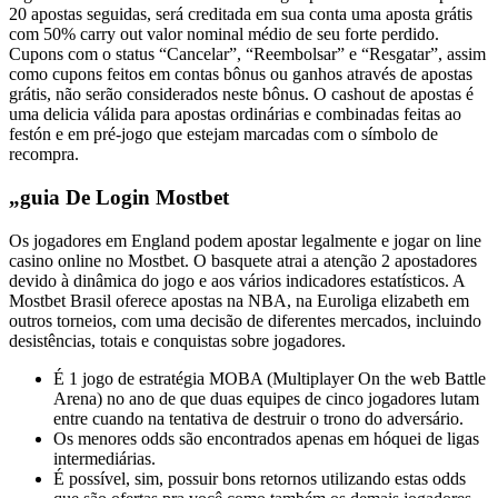
20 apostas seguidas, será creditada em sua conta uma aposta grátis
com 50% carry out valor nominal médio de seu forte perdido.
Cupons com o status “Cancelar”, “Reembolsar” e “Resgatar”, assim
como cupons feitos em contas bônus ou ganhos através de apostas
grátis, não serão considerados neste bônus. O cashout de apostas é
uma delicia válida para apostas ordinárias e combinadas feitas ao
festón e em pré-jogo que estejam marcadas com o símbolo de
recompra.
„guia De Login Mostbet
Os jogadores em England podem apostar legalmente e jogar on line
casino online no Mostbet. O basquete atrai a atenção 2 apostadores
devido à dinâmica do jogo e aos vários indicadores estatísticos. A
Mostbet Brasil oferece apostas na NBA, na Euroliga elizabeth em
outros torneios, com uma decisão de diferentes mercados, incluindo
desistências, totais e conquistas sobre jogadores.
É 1 jogo de estratégia MOBA (Multiplayer On the web Battle
Arena) no ano de que duas equipes de cinco jogadores lutam
entre cuando na tentativa de destruir o trono do adversário.
Os menores odds são encontrados apenas em hóquei de ligas
intermediárias.
É possível, sim, possuir bons retornos utilizando estas odds