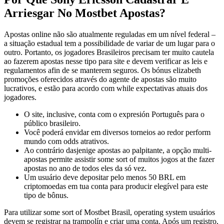
Arriesgar No Mostbet Apostas?
Apostas online não são atualmente reguladas em um nível federal –
a situação estadual tem a possibilidade de variar de um lugar para o
outro. Portanto, os jogadores Brasileiros precisam ter muito cautela
ao fazerem apostas nesse tipo para site e devem verificar as leis e
regulamentos afin de se manterem seguros. Os bónus elizabeth
promoções oferecidos através do agente de apostas são muito
lucrativos, e estão para acordo com while expectativas atuais dos
jogadores.
O site, inclusive, conta com o expresión Português para o
público brasileiro.
Você poderá envidar em diversos torneios ao redor perform
mundo com odds atrativos.
Ao contrário dasjenige apostas ao palpitante, a opção multi-
apostas permite assistir some sort of muitos jogos at the fazer
apostas no ano de todos eles da só vez.
Um usuário deve depositar pelo menos 50 BRL em
criptomoedas em tua conta para producir elegível para este
tipo de bônus.
Para utilizar some sort of Mostbet Brasil, operating system usuários
devem se registrar na trampolín e criar uma conta. Após um registro,