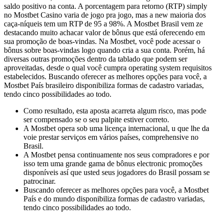
saldo positivo na conta. A porcentagem para retorno (RTP) simply
no Mostbet Casino varia de jogo pra jogo, mas a new maioria dos
caça-níqueis tem um RTP de 95 a 98%. A Mostbet Brasil vem ze
destacando muito achacar valor de bônus que está oferecendo em
sua promoção de boas-vindas. Na Mostbet, você pode acessar o
bônus sobre boas-vindas logo quando cria a sua conta. Porém, há
diversas outras promoções dentro da tablado que podem ser
aproveitadas, desde o qual você cumpra operating system requisitos
estabelecidos. Buscando oferecer as melhores opções para você, a
Mostbet País brasileiro disponibiliza formas de cadastro variadas,
tendo cinco possibilidades ao todo.
Como resultado, esta aposta acarreta algum risco, mas pode
ser compensado se o seu palpite estiver correto.
A Mostbet opera sob uma licença internacional, u que lhe da
voie prestar serviços em vários países, comprehensive no
Brasil.
A Mostbet pensa continuamente nos seus compradores e por
isso tem uma grande gama de bônus electronic promoções
disponíveis así que usted seus jogadores do Brasil possam se
patrocinar.
Buscando oferecer as melhores opções para você, a Mostbet
País e do mundo disponibiliza formas de cadastro variadas,
tendo cinco possibilidades ao todo.