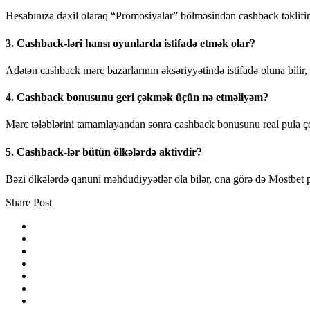
Hesabınıza daxil olaraq “Promosiyalar” bölməsindən cashback təklifini
3. Cashback-ləri hansı oyunlarda istifadə etmək olar?
Adətən cashback mərc bazarlarının əksəriyyətində istifadə oluna bilir
4. Cashback bonusunu geri çəkmək üçün nə etməliyəm?
Mərc tələblərini tamamlayandan sonra cashback bonusunu real pula çev
5. Cashback-lər bütün ölkələrdə aktivdir?
Bəzi ölkələrdə qanuni məhdudiyyətlər ola bilər, ona görə də Mostbet
Share Post