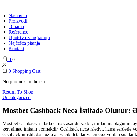
Naslovna
Proizvodi
O nama
Reference
Uputstva za ugradnju
Najčešća pitanja
Kontakt
0
0
0
Shopping Cart
No products in the cart.
Return To Shop
Uncategorized
Mostbet Cashback Necə İstifadə Olunur: Ə
Mostbet cashback istifadə etmək asandır və bu, itirilən məbləğin müəy
geri almaq imkanı verməkdir. Cashback necə işlədyi, hansı şərtlərlə ve
cashback-in istifadəsi üzrə ən vacib detallar və ən çox verilən sualla