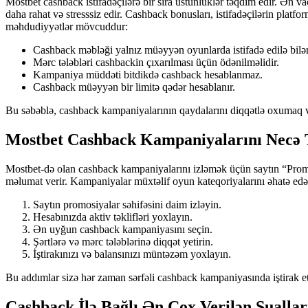
Mostbet cashback istifadəçilərə bir sıra üstünlüklər təqdim edir. Ən va
daha rahat və stresssiz edir. Cashback bonusları, istifadəçilərin pl
məhdudiyyətlər mövcuddur:
Cashback məbləği yalnız müəyyən oyunlarda istifadə edilə bilər
Mərc tələbləri cashbackin çıxarılması üçün ödənilməlidir.
Kampaniya müddəti bitdikdə cashback hesablanmaz.
Cashback müəyyən bir limitə qədər hesablanır.
Bu səbəblə, cashback kampaniyalarının qaydalarını diqqətlə oxumaq v
Mostbet Cashback Kampaniyalarını Necə 
Mostbet-də olan cashback kampaniyalarını izləmək üçün saytın “Promos
məlumat verir. Kampaniyalar müxtəlif oyun kateqoriyalarını əhatə ed
Saytın promosiyalar səhifəsini daim izləyin.
Hesabınızda aktiv təklifləri yoxlayın.
Ən uyğun cashback kampaniyasını seçin.
Şərtlərə və mərc tələblərinə diqqət yetirin.
İştirakınızı və balansınızı müntəzəm yoxlayın.
Bu addımlar sizə hər zaman sərfəli cashback kampaniyasında iştirak 
Cashback İlə Bağlı Ən Çox Verilən Suallar