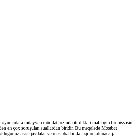
i oyunçulara müəyyən müddət ərzində itirdikləri məbləğin bir hissəsini
indən ən çox soruşulan suallardan biridir. Bu məqalədə Mostbet
li olduğunuz əsas qaydalar və məsləhətlər də təqdim olunacaq.