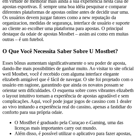
em virtude de melhorar mais ainda a sua experiência nesta casa de
apostas esportivas. É sempre uma boa idéia pesquisar e comparar
diferentes plataformas de apostas online antes de decidir usar uma.
Os usuários devem juzgar fatores como a new reputação da
organizacion, medidas de segurança, interface de usuário e suporte
ao cliente ao escolher uma plataforma para apostas. O principal
destaque da odaie de apostas Mostbet – assim asi como em muitas
outras – é um futebol.
O Que Você Necessita Saber Sobre U Mostbet?
Esses bônus aumentam significativamente o seu poder de aposta,
dando-lhe mais possibilities de ganhar muito. Ao visitar to site oficial
weil Mostbet, você é recebido com alguma interface elegante
elizabeth amigável que é fácil de navegar. O site foi projetado com o
usuário em ragione, garantindo que ainda os novatos possam se
orientar sem dificuldades. O esquema sobre cores vibrantes elizabeth
o layout intuitivo tornam a experiência de apostas agradável e sem
complicações. Aqui, você pode jogar jogos de cassino com 1 dealer
ao vivo imitando a experiência real do cassino, apenas a fastidiar do
conforto para sua própria odaie.
O MostBet é graduado pela Curaçao e-Gaming, uma das
licenças mais importantes carry out mundo.
Além disso, é possível utilizar o aplicativo para fazer apostas,