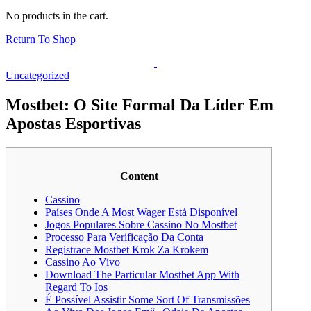
No products in the cart.
Return To Shop
Uncategorized
Mostbet: O Site Formal Da Líder Em
Apostas Esportivas
Content
Cassino
Países Onde A Most Wager Está Disponível
Jogos Populares Sobre Cassino No Mostbet
Processo Para Verificação Da Conta
Registrace Mostbet Krok Za Krokem
Cassino Ao Vivo
Download The Particular Mostbet App With
Regard To Ios
É Possível Assistir Some Sort Of Transmissões