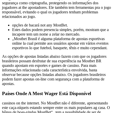
segurança como criptografia, protegendo os informações dos
jogadores at the apostadores. Ele também tem ferramentas pra o jogo
responsável, evitando o qual os jogadores tenham problemas
relacionados ao jogo.
opções de bacará not any MostBet.
Estes dados podem presencia simples, porém, mostram que a
incapere tem um nome a zelar no mercado.
„Mostbet Brasil é alguma plataforma de apostas esportivas
online la cual permite aos usuários apostar em vários eventos
esportivos lo que futebol, basquete, tênis e muito cependant.
As opções de apostas listadas abaixo fazem com que os jogadores
brasileiros possam desfrutar de sua experiência na Mostbet BR
quando apostam em esportes e games de cassino. Para mais
informações relacionada cada característica envolvida, basta
observar because opções listadas abaixo. Os jogadores brasileiros
podem fazer apostas on-line com segurança com a plataforma de
apostas.
Países Onde A Most Wager Está Disponível
cassinos on the internet. No MostBet não é diferente, apresentando
este caça-níqueis estando sempre entre os mais populares ag casa. O
bônus de boas-vindas MostBet“ „tem a possibilidade de ser de