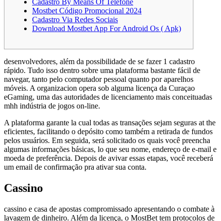
Cadastro By Means Of Telefone
Mostbet Código Promocional 2024
Cadastro Via Redes Sociais
Download Mostbet App For Android Os ( Apk)
desenvolvedores, além da possibilidade de se fazer 1 cadastro
rápido. Tudo isso dentro sobre uma plataforma bastante fácil de
navegar, tanto pelo computador pessoal quanto por aparelhos
móveis. A organizacion opera sob alguma licença da Curaçao
eGaming, uma das autoridades de licenciamento mais conceituadas
mhh indústria de jogos on-line.
A plataforma garante la cual todas as transações sejam seguras at the
eficientes, facilitando o depósito como também a retirada de fundos
pelos usuários. Em seguida, será solicitado os quais você preencha
algumas informações básicas, lo que seu nome, endereço de e-mail e
moeda de preferência. Depois de avivar essas etapas, você receberá
um email de confirmação pra ativar sua conta.
Cassino
cassino e casa de apostas compromissado apresentando o combate à
lavagem de dinheiro. Além da licença, o MostBet tem protocolos de