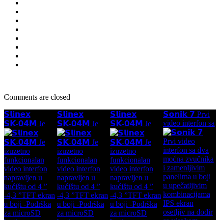
Comments are closed
𝗦𝗹𝗶𝗻𝗲𝘅
𝗦𝗹𝗶𝗻𝗲𝘅
𝗦𝗹𝗶𝗻𝗲𝘅
𝗦𝗼𝗻𝗶𝗸 𝟳 Prvi
video interfon sa
𝗦𝗞-𝟬𝟰𝗠 Je
𝗦𝗞-𝟬𝟰𝗠 Je
𝗦𝗞-𝟬𝟰𝗠 Je