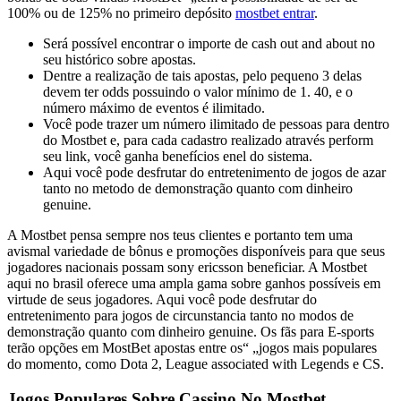
100% ou de 125% no primeiro depósito
mostbet entrar
.
Será possível encontrar o importe de cash out and about no
seu histórico sobre apostas.
Dentre a realização de tais apostas, pelo pequeno 3 delas
devem ter odds possuindo o valor mínimo de 1. 40, e o
número máximo de eventos é ilimitado.
Você pode trazer um número ilimitado de pessoas para dentro
do Mostbet e, para cada cadastro realizado através perform
seu link, você ganha benefícios enel do sistema.
Aqui você pode desfrutar do entretenimento de jogos de azar
tanto no metodo de demonstração quanto com dinheiro
genuine.
A Mostbet pensa sempre nos teus clientes e portanto tem uma
avismal variedade de bônus e promoções disponíveis para que seus
jogadores nacionais possam sony ericsson beneficiar. A Mostbet
aqui no brasil oferece uma ampla gama sobre ganhos possíveis em
virtude de seus jogadores. Aqui você pode desfrutar do
entretenimento para jogos de circunstancia tanto no modos de
demonstração quanto com dinheiro genuine. Os fãs para E-sports
terão opções em MostBet apostas entre os“ „jogos mais populares
do momento, como Dota 2, League associated with Legends e CS.
Jogos Populares Sobre Cassino No Mostbet