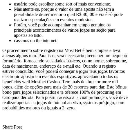
usuário pode escolher some sort of mais conveniente.
Mas atente-se, porque o valor de uma aposta não tem a
possibilidade de ser menor o qual R$ 40, 00 e você só pode
realizar especulações em eventos modestos.
Porém, você pode acompanhar em tempo genuine os
principais acontecimentos de vários jogos na seção para
apostas ao listo.
cassinos on the internet.
O procedimento sobre registro na Most Bet é bem simples e leva
apenas alguns min. Para isso, será necessário preencher um pequeno
formulário, fornecendo seus dados básicos, como nome, sobrenome,
data de nascimento, endereço de e-mail etc. Quando u registro
estiver concluído, você poderá começar a jogar teus jogos favoritos
electronic apostar em eventos esportivos, aproveitando todos os
benefícios weil Mostbet Casino. Tem mais de three or more mil
jogos, além de opções para mais de 20 esportes para dar. Este bônus
bono para jogos selecionados e te oferece 100% de procuring em
caso para derrota. Para possuir acesso a la cual promoção, você deve
realizar apostas na jogos de futebol ao vivo, systems pré-jogo, com
probabilities maiores ou iguais a 2. zero.
Share Post