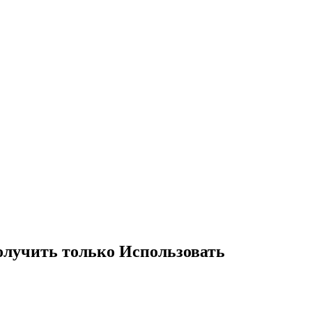
олучить только Использовать