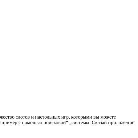
ожество слотов и настольных игр, которыми вы можете
например с помощью поисковой“ „системы. Скачай приложение