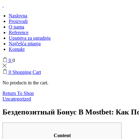
Naslovna
Proizvodi
O nama
Reference
Uputstva za ugradnju
Najčešća pitanja
Kontakt
0
0
0
Shopping Cart
No products in the cart.
Return To Shop
Uncategorized
Бездепозитный Бонус В Mostbet: Как П
Content