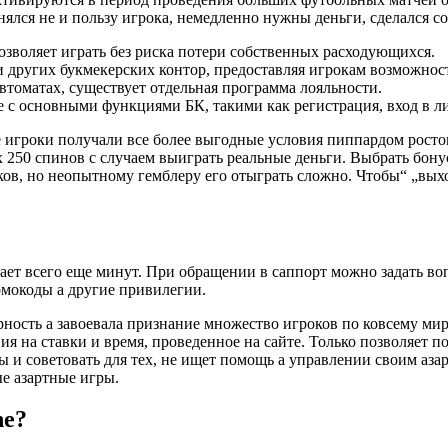
ялся не и пользу игрока, немедленно нужны деньги, сделался со
озволяет играть без риска потери собственных расходующихся.
и других букмекерских контор, предоставляя игрокам возможно
втоматах, существует отдельная программа лояльности.
 с основными функциями БК, такими как регистрация, вход в ли
 игроки получали все более выгодные условия пиппардом росто
250 спинов с случаем выиграть реальные деньги. Выбрать бонус
ков, но неопытному гемблеру его отыграть сложно. Чтобы“ „вых
мает всего еще минут. При обращении в саппорт можно задать в
мокоды а другие привилегии.
рность а завоевала признание множество игроков по ковсему ми
ия на ставки и время, проведенное на сайте. Только позволяет 
сы и советовать для тех, не ищет помощь а управлении своим а
ые азартные игры.
ne?