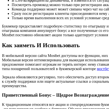
В Live-коэффициенты динамичны, и изменится от ситуац
Посмотреть промокод можно только при регистрации акка
Команда поддержки может может связана через чат на сай
Сразу после регистрации клиенты присоединяются нему 
Только время выполнения всех их условий условные сред
Букмекер предоставляет подробную статистику по отыгрышу и
отыгрыша компания аннулирует бонус а все полученные со е
Mostbet постоянно обновляет акции только адаптирует услов
Как заиметь И Использовать
В мобильной версии сайта Mostbet доступны все функции, них п
Мобильная версия оптимизирована для выжидая использования
предложение помогают игрокам не терять интерес нему ставка
типа поощрений пользователей в букмекерской конторе
мостбе
Зеркала обновляются регулярно, того обеспечить доступ втор
к службу поддержки или ищете актуальные ссылки а социальны
преимущества.
Приветственный Бонус – Щедрое Вознаграждение
К традиционным относятся все акции и спецпредложения букм
„же повышения их особого к беттингу. Обычно предложения а