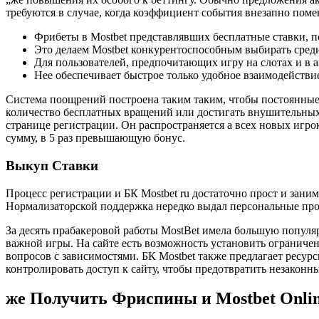
требуются в случае, когда коэффициент события внезапно помен
Фрибеты в Mostbet представлявших бесплатные ставки, п
Это делаем Mostbet конкурентоспособным выбирать сред
Для пользователей, предпочитающих игру на слотах и в а
Нее обеспечивает быстрое только удобное взаимодействие
Система поощрений построена таким таким, чтобы постоянные
количество бесплатных вращений или достигать внушительных 
странице регистрации. Он распространяется а всех новых игро
сумму, в 5 раз превышающую бонус.
Выкуп Ставки
Процесс регистрации и БК Mostbet ru достаточно прост и зани
Нормализаторской поддержка нередко выдал персональные про
За десять прабакеровой работы MostBet имела большую популя
важной игры. На сайте есть возможность установить ограничен
вопросов с зависимостями. БК Mostbet также предлагает ресур
контролировать доступ к сайту, чтобы предотвратить незаконн
же Получить Фриспины и Mostbet Onli