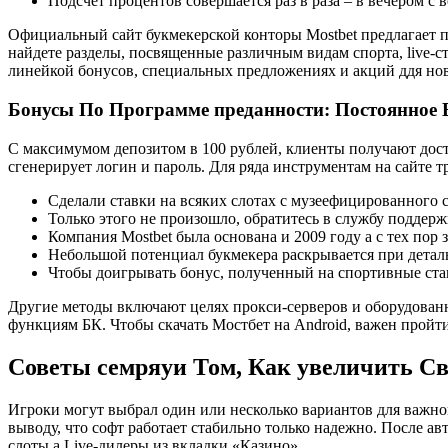
Подсчет процентов совершается раз в раза – в вечером с 
Официальный сайт букмекерской конторы Mostbet предлагает по
найдете разделы, посвященные различным видам спорта, live-с
линейкой бонусов, специальных предложениях и акций ддя но
Бонусы По Программе преданности: Постоянное В
С максимумом депозитом в 100 рублей, клиенты получают дост
сгенерирует логин и пароль. Для ряда инструментам на сайте
Сделали ставки на всяких слотах с музеефицированного 
Только этого не произошло, обратитесь в службу поддерж
Компания Mostbet была основана и 2009 году а с тех пор
Небольшой потенциал букмекера раскрывается при детал
Чтобы доигрывать бонус, полученный на спортивные ставк
Другие методы включают целях прокси-серверов и оборудованн
функциям БК. Чтобы скачать Мостбет на Android, важен пройт
Советы семряуи Том, Как увеличить С
Игроки могут выбрал один или несколько вариантов для важно
выводу, что софт работает стабильно только надежно. После 
слоты а Live-дилеры из вкладки «Казино».