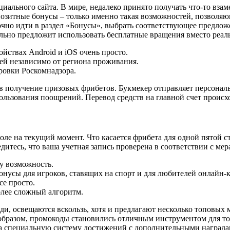
ального сайта. В мире, недалеко принято получать что-то взам
позитные бонусы – только именно такая возможностей, позволя
очно идти в раздел «Бонусы», выбрать соответствующее предло
льно предложит использовать бесплатные вращения вместо реал
ойствах Android и iOS очень просто.
ей независимо от региона проживания.
ровки Роскомнадзора.
 получение призовых фрибетов. Букмекер отправляет персонал
спользования поощрений. Перевод средств на главной счет прои
е на текущий момент. Что касается фрибета для одной пятой ста
едитесь, что ваша учетная запись проверена в соответствии с ме
ту возможность.
онусы для игроков, ставящих на спорт и для любителей онлайн-к
се просто.
олее сложный алгоритм.
адди, освещаются вскользь, хотя и предлагают несколько топов
образом, промокоды становились отличным инструментом для тог
а специальную систему достижений с дополнительными наградам