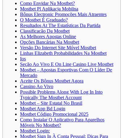
Como Envidar Na Mostbet?
Mostbet Pl Aplikacja Mobilna
Bônus Electronic Promoções Mais Atraentes
O Mostbet É Graduado?
Resultados At The Estatísticas Da Partida
Classificação Da Mostbet
As Melhores Apostas Online
Opções Bancárias Na Mostbet
Versão Do Internet Site Móvel Mostbet
Linhas Elizabeth Probabilidades Na Mostbet
Ios
Seção Ao Vivo E On Line Casino Live Mostbet
Mostbet – Apostas Esportivas Com O Líder De
Mercado
Aceite Os Bônus Mostbet Agora
Cassino Ao Vivo
Possible Problems Along With Log In Into
Typically The Mostbet Account
Mostbet – Site Estatal No Brasil
Mostbet App Bd Login
Mostbet Código Promocional 2025
Como Instalar O Aplicativo Para Aparelhos
Móveis No Mostbet?
Mostbet Login:
Mostbet Sign In À Conta Pessoal: Dicas Para