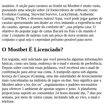
usuários. A seção para cassinos ao festón na Mostbet é muito vasta,
possuindo uma seleção sobre 24 fornecedores de software, como
Evolution Gaming, Skywind Survive, LuckyStreak, Authentic
Gaming, TVBet, e diversos outros! Aqui, você pode jogar games de
cassino apresentando um dealer ao vivo imitando a experiência real
do cassino, apenas a partir do conforto de“ „sua própria casa. O
objetivo do popular jogo de cartas Bacará no País e do mundo é
criar 1 conjunto de tarjetas com um preço de nove systems um
conjunto o qual seja o cependant próximo possível para nove.
O Mostbet É Licenciado?
Em seguida, será solicitado que você preencha algumas informações
básicas, como seu fama, endereço de e-mail e moeda de preferência.
Depois sobre concluir essas peldanos, você receberá um e-mail de
confirmação para ativar sua conta. A trampolín opera sob alguma
licença da Curaçao eGaming, uma das autoridades de licenciamento
mais conceituadas na indústria de jogos on-line. Isso significa que a
Mostbet adere a los dos os“ „regulamentos e padrões necessários
para oferecer 1 ambiente de apostas seguro e justo. A plataforma
proporciona suporte ao consumidor 24 horas durante dia, 7 dias por
semana, por meio de vários canais, incluindo talk ao vivo, e-mail e
telefone.