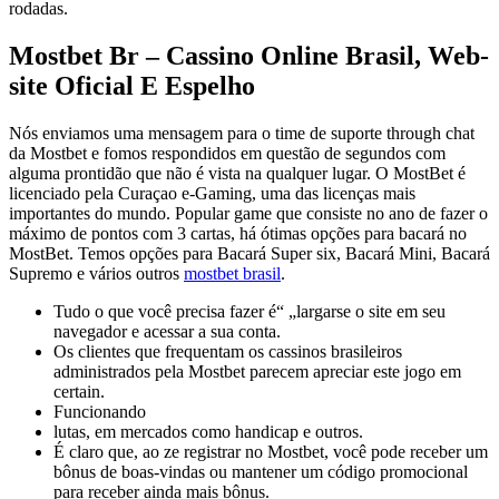
rodadas.
Mostbet Br – Cassino Online Brasil, Web-
site Oficial E Espelho
Nós enviamos uma mensagem para o time de suporte through chat
da Mostbet e fomos respondidos em questão de segundos com
alguma prontidão que não é vista na qualquer lugar. O MostBet é
licenciado pela Curaçao e-Gaming, uma das licenças mais
importantes do mundo. Popular game que consiste no ano de fazer o
máximo de pontos com 3 cartas, há ótimas opções para bacará no
MostBet. Temos opções para Bacará Super six, Bacará Mini, Bacará
Supremo e vários outros
mostbet brasil
.
Tudo o que você precisa fazer é“ „largarse o site em seu
navegador e acessar a sua conta.
Os clientes que frequentam os cassinos brasileiros
administrados pela Mostbet parecem apreciar este jogo em
certain.
Funcionando
lutas, em mercados como handicap e outros.
É claro que, ao ze registrar no Mostbet, você pode receber um
bônus de boas-vindas ou mantener um código promocional
para receber ainda mais bônus.