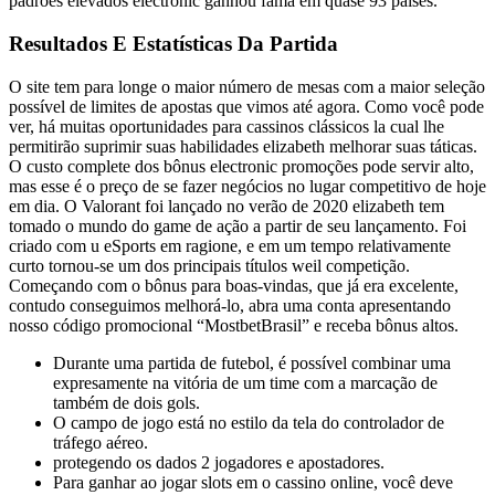
padrões elevados electronic ganhou fama em quase 93 países.
Resultados E Estatísticas Da Partida
O site tem para longe o maior número de mesas com a maior seleção
possível de limites de apostas que vimos até agora. Como você pode
ver, há muitas oportunidades para cassinos clássicos la cual lhe
permitirão suprimir suas habilidades elizabeth melhorar suas táticas.
O custo complete dos bônus electronic promoções pode servir alto,
mas esse é o preço de se fazer negócios no lugar competitivo de hoje
em dia. O Valorant foi lançado no verão de 2020 elizabeth tem
tomado o mundo do game de ação a partir de seu lançamento. Foi
criado com u eSports em ragione, e em um tempo relativamente
curto tornou-se um dos principais títulos weil competição.
Começando com o bônus para boas-vindas, que já era excelente,
contudo conseguimos melhorá-lo, abra uma conta apresentando
nosso código promocional “MostbetBrasil” e receba bônus altos.
Durante uma partida de futebol, é possível combinar uma
expresamente na vitória de um time com a marcação de
também de dois gols.
O campo de jogo está no estilo da tela do controlador de
tráfego aéreo.
protegendo os dados 2 jogadores e apostadores.
Para ganhar ao jogar slots em o cassino online, você deve