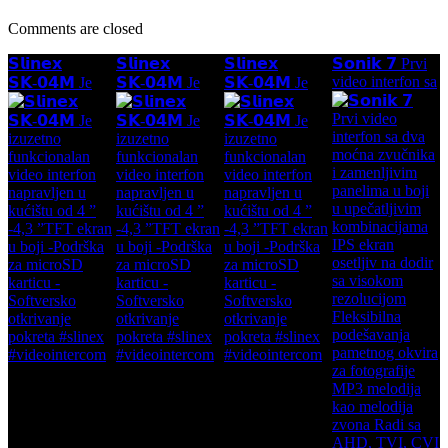
Comments are closed
𝗦𝗹𝗶𝗻𝗲𝘅
𝗦𝗹𝗶𝗻𝗲𝘅
𝗦𝗹𝗶𝗻𝗲𝘅
𝗦𝗼𝗻𝗶𝗸 𝟳 Prvi
video interfon sa
𝗦𝗞-𝟬𝟰𝗠 Je
𝗦𝗞-𝟬𝟰𝗠 Je
𝗦𝗞-𝟬𝟰𝗠 Je