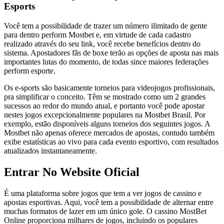
Esports
Você tem a possibilidade de trazer um número ilimitado de gente
para dentro perform Mostbet e, em virtude de cada cadastro
realizado através do seu link, você recebe benefícios dentro do
sistema. Apostadores fãs de boxe terão as opções de aposta nas mais
importantes lutas do momento, de todas since maiores federações
perform esporte.
Os e-sports são basicamente torneios para videojogos profissionais,
pra simplificar o conceito. Têm se mostrado como um 2 grandes
sucessos ao redor do mundo atual, e portanto você pode apostar
nestes jogos excepcionalmente populares na Mostbet Brasil. Por
exemplo, estão disponíveis alguns torneios dos seguintes jogos. A
Mostbet não apenas oferece mercados de apostas, contudo também
exibe estatísticas ao vivo para cada evento esportivo, com resultados
atualizados instantaneamente.
Entrar No Website Oficial
É uma plataforma sobre jogos que tem a ver jogos de cassino e
apostas esportivas. Aqui, você tem a possibilidade de alternar entre
muchas formatos de lazer em um único gole. O cassino MostBet
Online proporciona milhares de jogos, incluindo os populares