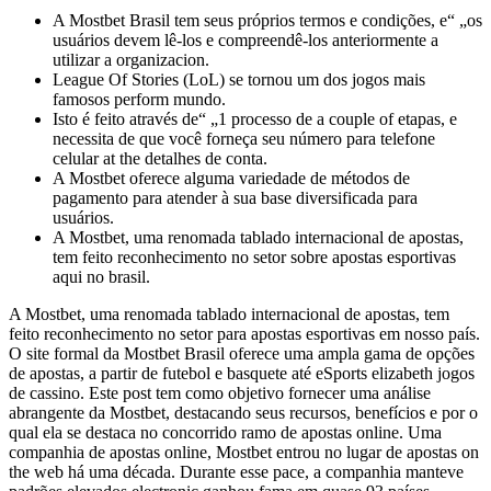
A Mostbet Brasil tem seus próprios termos e condições, e“ „os
usuários devem lê-los e compreendê-los anteriormente a
utilizar a organizacion.
League Of Stories (LoL) se tornou um dos jogos mais
famosos perform mundo.
Isto é feito através de“ „1 processo de a couple of etapas, e
necessita de que você forneça seu número para telefone
celular at the detalhes de conta.
A Mostbet oferece alguma variedade de métodos de
pagamento para atender à sua base diversificada para
usuários.
A Mostbet, uma renomada tablado internacional de apostas,
tem feito reconhecimento no setor sobre apostas esportivas
aqui no brasil.
A Mostbet, uma renomada tablado internacional de apostas, tem
feito reconhecimento no setor para apostas esportivas em nosso país.
O site formal da Mostbet Brasil oferece uma ampla gama de opções
de apostas, a partir de futebol e basquete até eSports elizabeth jogos
de cassino. Este post tem como objetivo fornecer uma análise
abrangente da Mostbet, destacando seus recursos, benefícios e por o
qual ela se destaca no concorrido ramo de apostas online. Uma
companhia de apostas online, Mostbet entrou no lugar de apostas on
the web há uma década. Durante esse pace, a companhia manteve