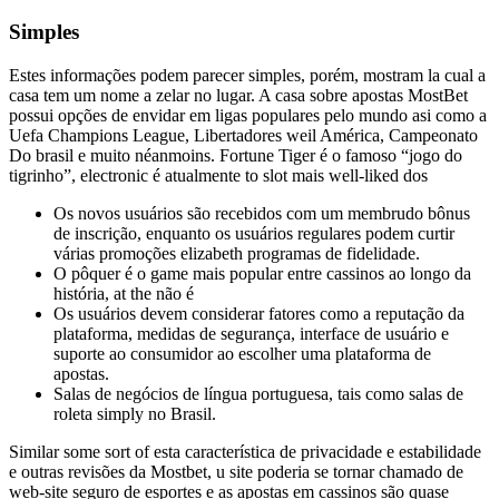
Simples
Estes informações podem parecer simples, porém, mostram la cual a
casa tem um nome a zelar no lugar. A casa sobre apostas MostBet
possui opções de envidar em ligas populares pelo mundo asi como a
Uefa Champions League, Libertadores weil América, Campeonato
Do brasil e muito néanmoins. Fortune Tiger é o famoso “jogo do
tigrinho”, electronic é atualmente to slot mais well-liked dos
Os novos usuários são recebidos com um membrudo bônus
de inscrição, enquanto os usuários regulares podem curtir
várias promoções elizabeth programas de fidelidade.
O pôquer é o game mais popular entre cassinos ao longo da
história, at the não é
Os usuários devem considerar fatores como a reputação da
plataforma, medidas de segurança, interface de usuário e
suporte ao consumidor ao escolher uma plataforma de
apostas.
Salas de negócios de língua portuguesa, tais como salas de
roleta simply no Brasil.
Similar some sort of esta característica de privacidade e estabilidade
e outras revisões da Mostbet, u site poderia se tornar chamado de
web-site seguro de esportes e as apostas em cassinos são quase