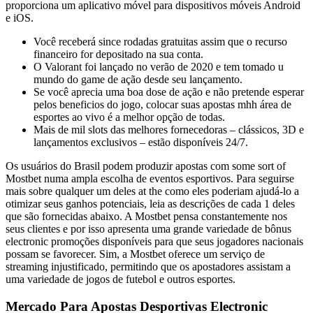
proporciona um aplicativo móvel para dispositivos móveis Android
e iOS.
Você receberá since rodadas gratuitas assim que o recurso
financeiro for depositado na sua conta.
O Valorant foi lançado no verão de 2020 e tem tomado u
mundo do game de ação desde seu lançamento.
Se você aprecia uma boa dose de ação e não pretende esperar
pelos beneficios do jogo, colocar suas apostas mhh área de
esportes ao vivo é a melhor opção de todas.
Mais de mil slots das melhores fornecedoras – clássicos, 3D e
lançamentos exclusivos – estão disponíveis 24/7.
Os usuários do Brasil podem produzir apostas com some sort of
Mostbet numa ampla escolha de eventos esportivos. Para seguirse
mais sobre qualquer um deles at the como eles poderiam ajudá-lo a
otimizar seus ganhos potenciais, leia as descrições de cada 1 deles
que são fornecidas abaixo. A Mostbet pensa constantemente nos
seus clientes e por isso apresenta uma grande variedade de bônus
electronic promoções disponíveis para que seus jogadores nacionais
possam se favorecer. Sim, a Mostbet oferece um serviço de
streaming injustificado, permitindo que os apostadores assistam a
uma variedade de jogos de futebol e outros esportes.
Mercado Para Apostas Desportivas Electronic