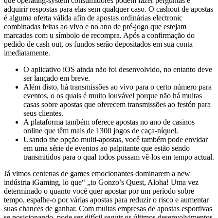
que operating-system consumidores podem fazer perguntas e
adquirir respostas para elas sem qualquer caso. O cashout de apostas
é alguma oferta válida afin de apostas ordinárias electronic
combinadas feitas ao vivo e no ano de pré-jogo que estejam
marcadas com u símbolo de recompra. Após a confirmação do
pedido de cash out, os fundos serão depositados em sua conta
imediatamente.
O aplicativo iOS ainda não foi desenvolvido, no entanto deve
ser lançado em breve.
Além disto, há transmissões ao vivo para o certo número para
eventos, o os quais é muito louvável porque não há muitas
casas sobre apostas que oferecem transmissões ao festón para
seus clientes.
A plataforma também oferece apostas no ano de casinos
online que têm mais de 1300 jogos de caça-níquel.
Usando the opção multi-apostas, você também pode envidar
em uma série de eventos ao palpitante que estão sendo
transmitidos para o qual todos possam vê-los em tempo actual.
Já vimos centenas de games emocionantes dominarem a new
indústria iGaming, lo que“ „to Gonzo’s Quest, Aloha! Uma vez
determinado o quanto você quer apostar por um período sobre
tempo, espalhe-o por várias apostas para reduzir o risco e aumentar
suas chances de ganhar. Com muitas empresas de apostas esportivas
se posicionando, pode ser difícil seguir os últimos desenvolvimentos