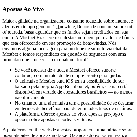
Apostas Ao Vivo
Maior agilidade na organizacion, consumo reduzido sobre internet e
alertas em tempo genuine.“ „[newline]Depois de concluir some sort
of retirada, basta aguardar que os fundos sejam creditados em sua
conta. A Mostbet Brasil vem se destacando bem pelo valor de bônus
que está oferecendo em sua promoção de boas-vindas. Nós
enviamos alguma mensagem para um time de suporte via chat da
Mostbet e fomos respondidos em questão de segundos com uma
prontidão que não é vista em qualquer local.“
Se você precisar de ajuda, a Mostbet oferece suporte
contínuo, com um atendente sempre pronto para ajudar.
O aplicativo Mostbet para iOS tem a possibilidade de ser
baixado pela própria App Retail outlet, porém, ele não está
disponível em virtude de apostadores brasileiros — ao menos
não diretamente.
No entanto, uma alternativa tem a possibilidade de se destacar
em termos de benefícios para determinados tipos de usuários.
A plataforma oferece apostas ao vivo, apostas pré-jogo e
opções sobre apostas esportivas virtuais.
A plataforma on the web de apostas proporciona uma miríade sobre
possibilidades de apostas no boxe. Os apostadores podem realizar