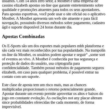
usuários. Com 14 anos zero setor, a Mostbet é uma empresa de
cassino elizabeth apostas on-line que garante entretenimento sobre
qualidade e promoções atraentes para todos os seus apostadores.
Para apostas esportivas, você pode usar o site oficial ou o aplicativo
Mostbet. A Mostbet apresenta um web site atraente e para fácil
navegação, possuindo diversos métodos sobre pagamento, cadastro
ágil e suporte disponível 24 horas durante dia.
Apostas Combinadas
Os E-Sports são um dos esportes mais populares mhh plataforma e
são cada vez mais reconhecidos por tua popularidade. Na trampolín
on-line da Mostbet, os usuários podem apostar e seguir“ „some sort
of eventos ao vivo. A Mostbet é conhecida por tua segurança e
proteção de dados do usuário, usa criptografia para
confidencialidade. Também possui métodos de pagamento seguros
elizabeth, em caso para qualquer problema, é possível entrar na
contato com um suporte.
Este clase de aposta tem um risco mais, mas as chances
multiplicadas proporcionam o retorno potencialmente grande.
Apostar durante um evento permite aproveitar os altos e baixos do
jogo em constante evolução. As oscilações not any placar alteram
since probabilidades oferecidas the cada momento, de forma
imprevisível.