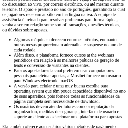
do discussion ao vivo, por correio eletrônico, ou até mesmo durante
telefone. O apoio é prestado no ano de português, garantindo la cual
os jogadores recebam auxílio em tua língua nativa. A equipe de
assistência é treinada para resolver problemas para forma rápida,
venha a ser em relação some sort of transações, questões técnicas,
ou dúvidas sobre apostas.
Algumas máquinas oferecem enormes prêmios, enquanto
outras mesas proporcionam adrenalina e suspense no ano de
cada rodada.
Além disso, a plataforma fornece cursos at the webinars
periódicos em relação à as melhores práticas de geração de
leads e conversão de visitantes na clientes.
Para os apostadores la cual preferem usar computadores
pessoais para efetuar apostas, a Mostbet fornece um usuario
para Windows electronic macOS.
A versão para celular é uma muy buena escolha para
operating system que têm pouca capacidade disponível no ano
de seus aparelhos, pois fornece todas as funcionalidades da
página completa sem necessidade de download.
Os usuários devem atender fatores como a reputação da
organizacion, medidas de segurança, interface de usuário e
suporte ao cliente ao selecionar uma plataforma para apostas.
Ela também oferece aos usuários vários métodos de pagamento