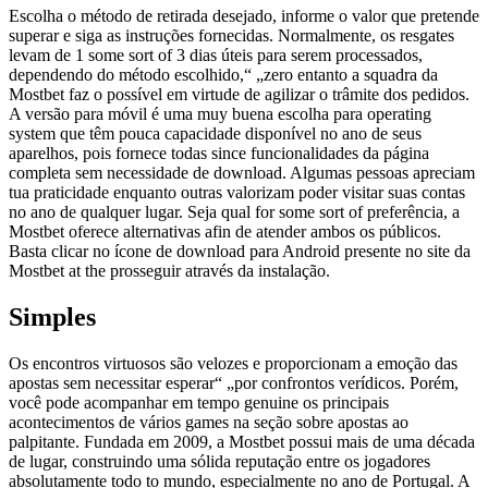
Escolha o método de retirada desejado, informe o valor que pretende
superar e siga as instruções fornecidas. Normalmente, os resgates
levam de 1 some sort of 3 dias úteis para serem processados,
dependendo do método escolhido,“ „zero entanto a squadra da
Mostbet faz o possível em virtude de agilizar o trâmite dos pedidos.
A versão para móvil é uma muy buena escolha para operating
system que têm pouca capacidade disponível no ano de seus
aparelhos, pois fornece todas since funcionalidades da página
completa sem necessidade de download. Algumas pessoas apreciam
tua praticidade enquanto outras valorizam poder visitar suas contas
no ano de qualquer lugar. Seja qual for some sort of preferência, a
Mostbet oferece alternativas afin de atender ambos os públicos.
Basta clicar no ícone de download para Android presente no site da
Mostbet at the prosseguir através da instalação.
Simples
Os encontros virtuosos são velozes e proporcionam a emoção das
apostas sem necessitar esperar“ „por confrontos verídicos. Porém,
você pode acompanhar em tempo genuine os principais
acontecimentos de vários games na seção sobre apostas ao
palpitante. Fundada em 2009, a Mostbet possui mais de uma década
de lugar, construindo uma sólida reputação entre os jogadores
absolutamente todo to mundo, especialmente no ano de Portugal. A