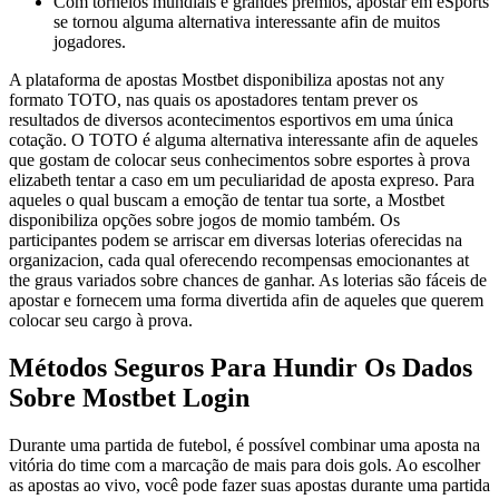
Com torneios mundiais e grandes prêmios, apostar em eSports
se tornou alguma alternativa interessante afin de muitos
jogadores.
A plataforma de apostas Mostbet disponibiliza apostas not any
formato TOTO, nas quais os apostadores tentam prever os
resultados de diversos acontecimentos esportivos em uma única
cotação. O TOTO é alguma alternativa interessante afin de aqueles
que gostam de colocar seus conhecimentos sobre esportes à prova
elizabeth tentar a caso em um peculiaridad de aposta expreso. Para
aqueles o qual buscam a emoção de tentar tua sorte, a Mostbet
disponibiliza opções sobre jogos de momio também. Os
participantes podem se arriscar em diversas loterias oferecidas na
organizacion, cada qual oferecendo recompensas emocionantes at
the graus variados sobre chances de ganhar. As loterias são fáceis de
apostar e fornecem uma forma divertida afin de aqueles que querem
colocar seu cargo à prova.
Métodos Seguros Para Hundir Os Dados
Sobre Mostbet Login
Durante uma partida de futebol, é possível combinar uma aposta na
vitória do time com a marcação de mais para dois gols. Ao escolher
as apostas ao vivo, você pode fazer suas apostas durante uma partida