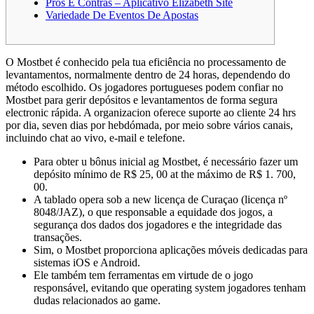
Prós E Contras – Aplicativo Elizabeth Site
Variedade De Eventos De Apostas
O Mostbet é conhecido pela tua eficiência no processamento de
levantamentos, normalmente dentro de 24 horas, dependendo do
método escolhido. Os jogadores portugueses podem confiar no
Mostbet para gerir depósitos e levantamentos de forma segura
electronic rápida. A organizacion oferece suporte ao cliente 24 hrs
por dia, seven dias por hebdómada, por meio sobre vários canais,
incluindo chat ao vivo, e-mail e telefone.
Para obter u bônus inicial ag Mostbet, é necessário fazer um
depósito mínimo de R$ 25, 00 at the máximo de R$ 1. 700,
00.
A tablado opera sob a new licença de Curaçao (licença nº
8048/JAZ), o que responsable a equidade dos jogos, a
segurança dos dados dos jogadores e the integridade das
transações.
Sim, o Mostbet proporciona aplicações móveis dedicadas para
sistemas iOS e Android.
Ele também tem ferramentas em virtude de o jogo
responsável, evitando que operating system jogadores tenham
dudas relacionados ao game.