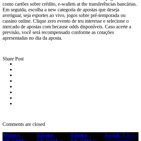
como cartões sobre crédito, e-wallets at the transferências bancárias.
Em seguida, escolha a new categoria de apostas que deseja
averiguar, seja esportes ao vivo, jogos sobre pré-temporada ou
cassino online. Clique zero evento de teu interesse e selecione o
mercado de apostas com because odds disponíveis. Caso acerte a
previsão, você será recompensado conforme as cotações
apresentadas no dia da aposta.
Share Post
Comments are closed
𝗦𝗹𝗶𝗻𝗲𝘅
𝗦𝗹𝗶𝗻𝗲𝘅
𝗦𝗹𝗶𝗻𝗲𝘅
𝗦𝗼𝗻𝗶𝗸 𝟳 Prvi
video interfon sa