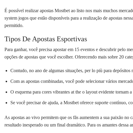
É possível realizar apostas Mostbet ao listo nos mais muchos mercad
system jogos que estão disponíveis para a realização de apostas ness
permitido.
Tipos De Apostas Esportivas
Para ganhar, você precisa apostar em 15 eventos e descubrir pelo men
opções de apostas que você escolher. Oferecendo mais sobre 20 categ
Contudo, no ano de algumas situações, per lo più para depósitos 
Com as apostas combinadas, você pode selecionar vários mercad
O esquema para cores vibrantes at the o layout evidente tornam a
Se você precisar de ajuda, a Mostbet oferece suporte contínuo, c
As apostas ao vivo permitem que os fãs aumentem a sua paixão no ca
resultado inesperado ou um final dramático. Para os amantes dessa a