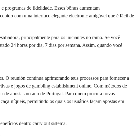
s e programas de fidelidade. Esses bônus aumentam
recebido com uma interface elegante electronic amigável que é fácil de
esafiadora, principalmente para os iniciantes no ramo. Se você
tatado 24 horas por dia, 7 dias por semana. Assim, quando você
. O reunión continua aprimorando teus processos para fornecer a
ortivas e jogos de gambling establishment online. Com métodos de
gar de apostas no ano de Portugal. Para quem procura novas
ic caça-níqueis, permitindo os quais os usuários façam apostas em
nefícios dentro carry out sistema.
.