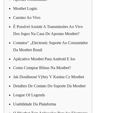
Mostbet Login:
Cassino Ao Vivo
É Possível Assistir A Transmissões Ao Vivo
Dos Jogos Na Casa De Apostas Mostbet?
Contatos“ „Electronic Suporte Ao Consumidor
Da Mostbet Brasil
Aplicativo Mostbet Para Android E Ios
Como Comprar Bônus Na Mostbet?
Jak Dosáhnout Výhry V Kasinu Cz Mostbet
Detalhes De Contato Do Suporte Da Mostbet
League Of Legends
Usabilidade Da Plataforma