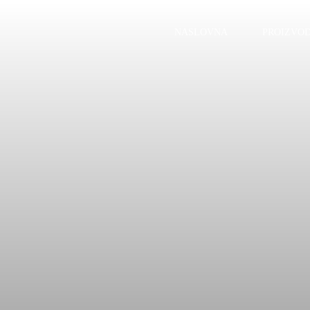
NASLOVNA
PROIZVOD