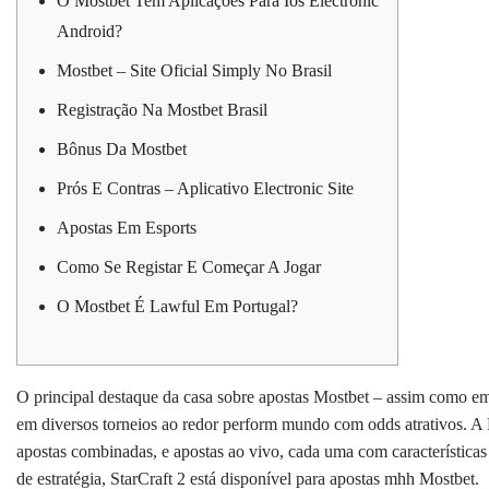
O Mostbet Tem Aplicações Para Ios Electronic
Android?
Mostbet – Site Oficial Simply No Brasil
Registração Na Mostbet Brasil
Bônus Da Mostbet
Prós E Contras – Aplicativo Electronic Site
Apostas Em Esports
Como Se Registar E Começar A Jogar
O Mostbet É Lawful Em Portugal?
O principal destaque da casa sobre apostas Mostbet – assim como em m
em diversos torneios ao redor perform mundo com odds atrativos. A
apostas combinadas, e apostas ao vivo, cada uma com características 
de estratégia, StarCraft 2 está disponível para apostas mhh Mostbet.