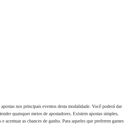
a apostas nos principais eventos desta modalidade. Você poderá dar
ender quaisquer meios de apostadores. Existem apostas simples,
tes e acentuar as chances de ganho. Para aqueles que preferem games