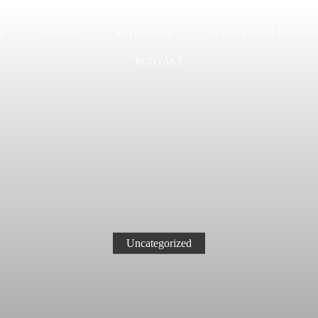
I
O NAMA
REFERENCE
UPUTSTVA ZA UGRADN
KONTAKT
Uncategorized