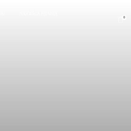
JU
NAJČEŠĆA PITANJA
0