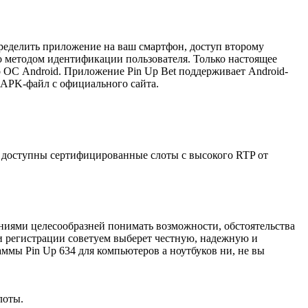
определить приложение на ваш смартфон, доступ второму
о методом идентификации пользователя. Только настоящее
 ОС Android. Приложение Pin Up Bet поддерживает Android-
е APK-файл с официального сайта.
о доступны сертифицированные слоты с высокого RTP от
ниями целесообразней понимать возможности, обстоятельства
ли регистрации советуем выберет честную, надежную и
ммы Pin Up 634 для компьютеров а ноутбуков ни, не вы
лоты.