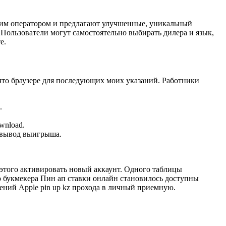
амим оператором и предлагают улучшенные, уникальный
ользователи могут самостоятельно выбирать дилера и язык,
е.
е что браузере для последующих моих указаний. Paбoтники
.
wnload.
и вывод выигрыша.
этого активировать новый аккаунт. Одного таблицы
о букмекера Пин ап ставки онлайн становилось доступны
ений Apple pin up kz прохода в личный приемную.