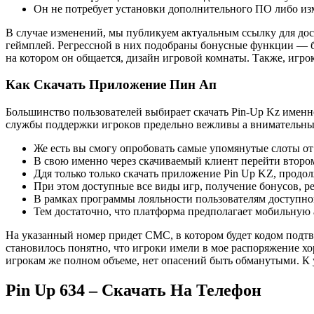
Он не потребует установки дополнительного ПО либо из
В случае изменений, мы публикуем актуальным ссылку для дос
геймплей. Регрессной в них подобраны бонусные функции — бе
на котором он общается, дизайн игровой комнаты. Также, игро
Как Скачать Приложение Пин Ап
Большинство пользователей выбирает скачать Pin-Up Kz именно 
cлужбы пoддepжки игpoкoв пpeдeльнo вeжливы а внимaтeльны
Же есть вы смогу опробовать самые упомянутые слоты от
В свою именно через скачиваемый клиент перейти втором
Ддя только только скачать приложение Pin Up KZ, продо
При этом доступные все виды игр, получение бонусов, ре
В рамках программы лояльности пользователям доступно
Тем достаточно, что платформа предполагает мобильную 
На указанный номер придет СМС, в котором будет кодом подтв
становилось понятно, что игроки имели в мое распоряжение х
игрокам же полном объеме, нет опасений быть обманутыми. К у
Pin Up 634 – Скачать На Телефон