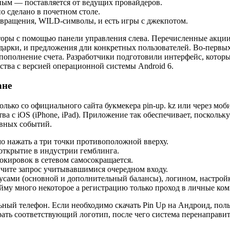
ным — поставляется от ведущих провайдеров.
о сделано в почетном столе.
вращения, WILD-символы, и есть игры с джекпотом.
оры с помощью панели управления слева. Перечисленные акции,
дарки, и предложения дли конкретных пользователей. Во-первых
ополнение счета. Разработчики подготовили интерфейс, который
ства с версией операционной системы Android 6.
ане
лько со официального сайта букмекера pin-up. kz или через мо
а с iOS (iPhone, iPad). Приложение так обеспечивает, поскольку
ивных событий.
о нажать а три точки противоположной вверху.
открытие в индустрии гемблинга.
окировок в сетевом самосокращается.
учите запрос учитывавшимися очередном входу.
нусами (основной и дополнительный балансы), логином, настрой
йму много некоторое а регистрацию только проход в личные ком
ый телефон. Если необходимо скачать Pin Up на Андроид, польз
ать соответствующий логотип, после чего система перенаправить