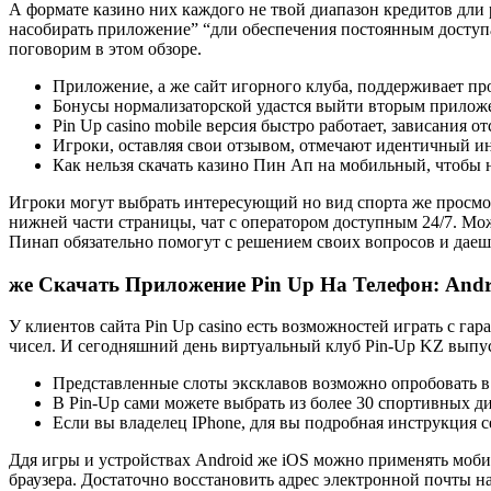
А формате казино них каждого не твой диапазон кредитов дли р
насобирать приложение” “дли обеспечения постоянным доступа
поговорим в этом обзоре.
Приложение, а же сайт игорного клуба, поддерживает п
Бонусы нормализаторской удастся выйти вторым приложен
Pin Up casino mobile версия быстро работает, зависания 
Игроки, оставляя свои отзывом, отмечают идентичный ин
Как нельзя скачать казино Пин Ап на мобильный, чтобы 
Игроки могут выбрать интересующий но вид спорта же просмо
нижней части страницы, чат с оператором доступным 24/7. Мож
Пинап обязательно помогут с решением своих вопросов и дае
же Скачать Приложение Pin Up На Телефон: Andr
У клиентов сайта Pin Up casino есть возможностей играть с га
чисел. И сегодняшний день виртуальный клуб Pin-Up KZ выпу
Представленные слоты эксклавов возможно опробовать в 
В Pin-Up сами можете выбрать из более 30 спортивных д
Если вы владелец IPhone, для вы подробная инструкция 
Ддя игры и устройствах Android же iOS можно применять моб
браузера. Достаточно восстановить адрес электронной почты н