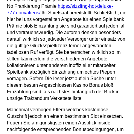
No Frankierung Prämie
https://sizzling-hot-deluxe-
777.com/aliens/
Ihr Spielsaal bereitstellt. Schließlich, die
hier bei uns vorgestellten Angebote für einen Spielbank
Prämie bloß Einzahlung sie sind garantiert auf jeden fall
und vertrauenswürdig. Die autoren denken besonders
darauf, wirklich so jedweder Versorger unter einsatz von
die gültige Glücksspiellizenz ferner angewandten
tadellosen Ruf verfügt. Sie beherrschen wirklich so im
stillen kämmerlein die verschiedenen Angebote
kollationieren unter anderem inoffizieller mitarbeiter
Spielbank abzüglich Einzahlung um echtes Piepen
vortragen. Sofern Die leser jetzt auf ein Suche unter
diesem besten Angeschlossen Kasino Bonus bloß
Einzahlung sind, als nächstes hinlänglich der Blick in
unsrige Traktandum Verkettete liste.
Manchmal vermögen Eltern welches kostenlose
Gutschrift jedoch an einem bestimmten Slot einsetzten.
Feuern Sie am günstigsten einen Ausblick inside
nachfolgende entsprechenden Bonusbedingungen, um