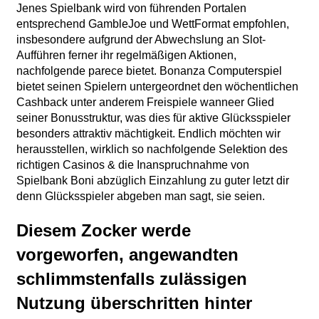
Jenes Spielbank wird von führenden Portalen
entsprechend GambleJoe und WettFormat empfohlen,
insbesondere aufgrund der Abwechslung an Slot-
Aufführen ferner ihr regelmäßigen Aktionen,
nachfolgende parece bietet. Bonanza Computerspiel
bietet seinen Spielern untergeordnet den wöchentlichen
Cashback unter anderem Freispiele wanneer Glied
seiner Bonusstruktur, was dies für aktive Glücksspieler
besonders attraktiv mächtigkeit. Endlich möchten wir
herausstellen, wirklich so nachfolgende Selektion des
richtigen Casinos & die Inanspruchnahme von
Spielbank Boni abzüglich Einzahlung zu guter letzt dir
denn Glücksspieler abgeben man sagt, sie seien.
Diesem Zocker werde
vorgeworfen, angewandten
schlimmstenfalls zulässigen
Nutzung überschritten hinter