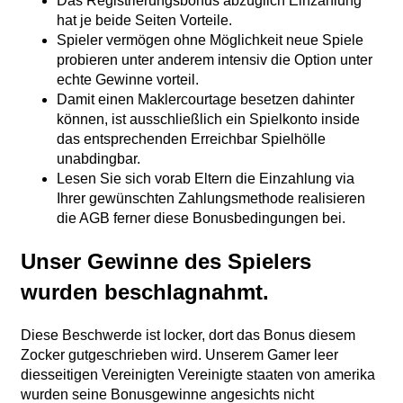
Das Registrierungsbonus abzüglich Einzahlung
hat je beide Seiten Vorteile.
Spieler vermögen ohne Möglichkeit neue Spiele
probieren unter anderem intensiv die Option unter
echte Gewinne vorteil.
Damit einen Maklercourtage besetzen dahinter
können, ist ausschließlich ein Spielkonto inside
das entsprechenden Erreichbar Spielhölle
unabdingbar.
Lesen Sie sich vorab Eltern die Einzahlung via
Ihrer gewünschten Zahlungsmethode realisieren
die AGB ferner diese Bonusbedingungen bei.
Unser Gewinne des Spielers
wurden beschlagnahmt.
Diese Beschwerde ist locker, dort das Bonus diesem
Zocker gutgeschrieben wird. Unserem Gamer leer
diesseitigen Vereinigten Vereinigte staaten von amerika
wurden seine Bonusgewinne angesichts nicht