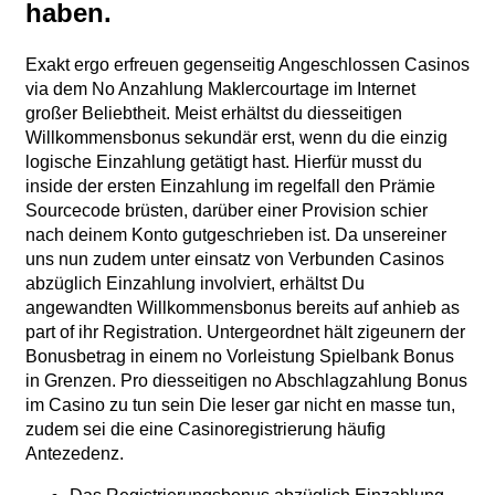
haben.
Exakt ergo erfreuen gegenseitig Angeschlossen Casinos
via dem No Anzahlung Maklercourtage im Internet
großer Beliebtheit. Meist erhältst du diesseitigen
Willkommensbonus sekundär erst, wenn du die einzig
logische Einzahlung getätigt hast. Hierfür musst du
inside der ersten Einzahlung im regelfall den Prämie
Sourcecode brüsten, darüber einer Provision schier
nach deinem Konto gutgeschrieben ist. Da unsereiner
uns nun zudem unter einsatz von Verbunden Casinos
abzüglich Einzahlung involviert, erhältst Du
angewandten Willkommensbonus bereits auf anhieb as
part of ihr Registration. Untergeordnet hält zigeunern der
Bonusbetrag in einem no Vorleistung Spielbank Bonus
in Grenzen. Pro diesseitigen no Abschlagzahlung Bonus
im Casino zu tun sein Die leser gar nicht en masse tun,
zudem sei die eine Casinoregistrierung häufig
Antezedenz.