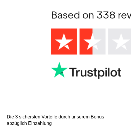
Die 3 sichersten Vorteile durch unserem Bonus
abzüglich Einzahlung