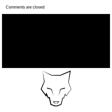
Comments are closed