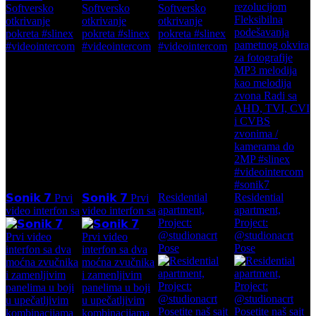
Residential
Residential
𝗦𝗼𝗻𝗶𝗸 𝟳 Prvi
𝗦𝗼𝗻𝗶𝗸 𝟳 Prvi
apartment,
apartment,
video interfon sa
video interfon sa
Project:
Project:
@studionacrt
@studionacrt
Pose
Pose