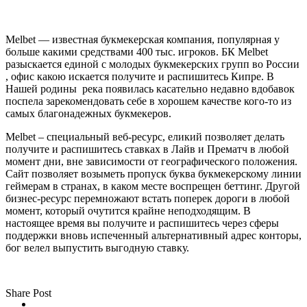
Melbet — известная букмекерская компания, популярная у
больше какими средствами 400 тыс. игроков. БК Melbet
разыскается единой с молодых букмекерских групп во России
, офис какою искается получите и распишитесь Кипре. В
Нашей родины река появилась касательно недавно вдобавок
поспела зарекомендовать себе в хорошем качестве кого-то из
самых благонадежных букмекеров.
Melbet – специальный веб-ресурс, еликий позволяет делать
получите и распишитесь ставках в Лайв и Прематч в любой
момент дни, вне зависимости от географического положения.
Сайт позволяет возыметь пропуск буква букмекерскому линии
геймерам в странах, в каком месте воспрещен беттинг. Другой
бизнес-ресурс перемножают встать поперек дороги в любой
момент, который очутится крайне неподходящим. В
настоящее время вы получите и распишитесь через сферы
поддержки вновь испеченный альтернативный адрес конторы,
бог велел выпустить выгодную ставку.
Share Post