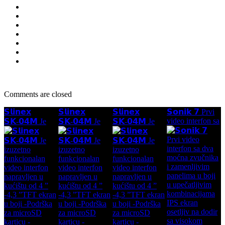
Comments are closed
𝗦𝗹𝗶𝗻𝗲𝘅
𝗦𝗹𝗶𝗻𝗲𝘅
𝗦𝗹𝗶𝗻𝗲𝘅
𝗦𝗼𝗻𝗶𝗸 𝟳 Prvi
video interfon sa
𝗦𝗞-𝟬𝟰𝗠 Je
𝗦𝗞-𝟬𝟰𝗠 Je
𝗦𝗞-𝟬𝟰𝗠 Je