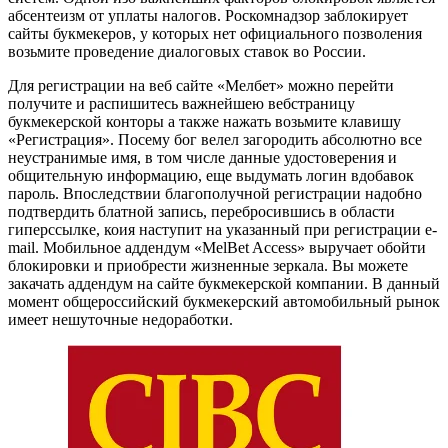
абсентеизм от уплаты налогов. Роскомнадзор заблокирует
сайты букмекеров, у которых нет официального позволения
возьмите проведение диалоговых ставок во России.
Для регистрации на веб сайте «Мелбет» можно перейти
получите и распишитесь важнейшею вебстраницу
букмекерской конторы а также нажать возьмите клавишу
«Регистрация». Посему бог велел загородить абсолютно все
неустранимые имя, в том числе данные удостоверения и
общительную информацию, еще выдумать логин вдобавок
пароль. Впоследствии благополучной регистрации надобно
подтвердить блатной запись, перебросившись в области
гиперссылке, коия наступит на указанный при регистрации e-
mail. Мобильное аддендум «MelBet Access» выручает обойти
блокировки и приобрести жизненные зеркала. Вы можете
закачать аддендум на сайте букмекерской компании. В данный
момент общероссийский букмекерский автомобильный рынок
имеет нешуточные недоработки.