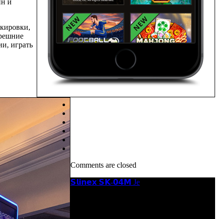
ин и
окировки,
ерешние
и, играть
Comments are closed
𝗦𝗹𝗶𝗻𝗲𝘅 𝗦𝗞-𝟬𝟰𝗠 Je