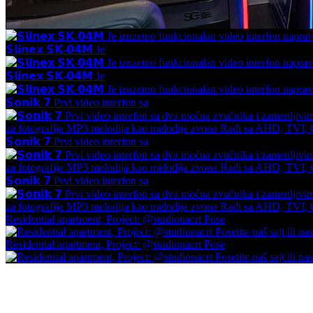
𝗦𝗹𝗶𝗻𝗲𝘅 𝗦𝗞-𝟬𝟰𝗠 Je
𝗦𝗹𝗶𝗻𝗲𝘅 𝗦𝗞-𝟬𝟰𝗠 Je
𝗦𝗼𝗻𝗶𝗸 𝟳 Prvi video interfon sa
𝗦𝗼𝗻𝗶𝗸 𝟳 Prvi video interfon sa
𝗦𝗼𝗻𝗶𝗸 𝟳 Prvi video interfon sa
Residential apartment, Project: @studionacrt Pose
Residential apartment, Project: @studionacrt Pose