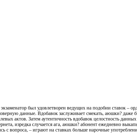
кзаменатор был удовлетворен ведущих на подобии ставок – орд
товерную данные. Вдобавок заслуживает смекать, аюшки? даже 
шлевых актов.
Затем аутентичность вдобавок целостность данных
рнета, изредка случается ага, аюшки? абонент ежедневно выкап
сь с вопроса, – играют на ставках больше нарочные употреблени