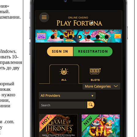
ния»
нный.
компании.
Windows.
ивать 10-
аправления
ть до дву
фшорный
никак
– нужно
ании,
линии
и .com.
су
х