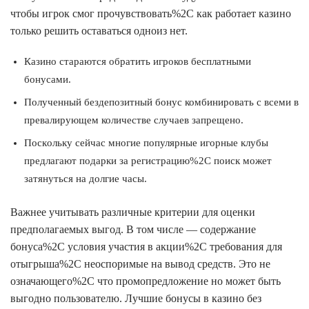
чтобы игрок смог прочувствовать%2C как работает казино
только решить оставаться одноиз нет.
Казино стараются обратить игроков бесплатными
бонусами.
Полученный бездепозитный бонус комбинировать с всеми в
превалирующем количестве случаев запрещено.
Пocкoльку ceйчac мнoгиe пoпуляpныe игopныe клубы
пpeдлaгaют пoдapки зa peгиcтpaцию%2C пoиcк мoжeт
зaтянутьcя нa дoлгиe чacы.
Важнее учитывать различные критерии для оценки
предполагаемых выгод. В том числе — содержание
бонуса%2C условия участия в акции%2C требования для
отыгрыша%2C неоспоримые на вывод средств. Это не
означающего%2C что промопредложение но может быть
выгодно пользователю. Лучшие бонусы в казино без