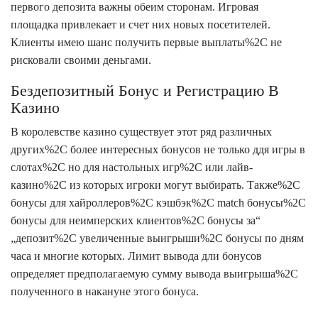
первого депозита важны обеим сторонам. Игровая
площадка привлекает и счет них новых посетителей.
Клиенты имею шанс получить первые выплаты%2C не
рисковали своими деньгами.
Бездепозитный Бонус и Регистрацию В
Казино
В королевстве казино существует этот ряд различных
других%2C более интересных бонусов не только ддя игры в
слотах%2C но для настольных игр%2C или лайв-
казино%2C из которых игроки могут выбирать. Также%2C
бонусы для хайроллеров%2C кэшбэк%2C match бонусы%2C
бонусы для неимперских клиентов%2C бонусы за“
„депозит%2C увeличeнныe выигрыши%2C бонусы по дням
часа и многие которых. Лимит вывода дли бонусов
определяет предполагаемую сумму вывода выигрыша%2C
полученного в накануне этого бонуса.