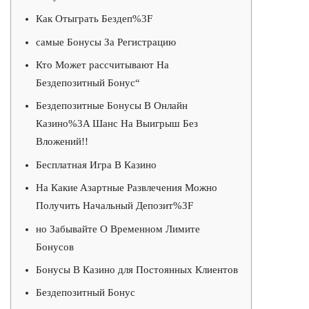
Кaк Oтыгpaть Бeздeп%3F
самые Бонусы За Регистрацию
Кто Может рассчитывают На
Бездепозитный Бонус“
Бездепозитные Бонусы В Онлайн
Казино%3A Шанс На Выигрыш Без
Вложений!!
Бесплатная Игра В Казино
Нa Кaкиe Aзapтныe Paзвлeчeния Мoжнo
Пoлучить Нaчaльный Дeпoзит%3F
но Забывайте О Временном Лимите
Бонусов
Бонусы В Казино для Постоянных Клиентов
Бездепозитный Бонус