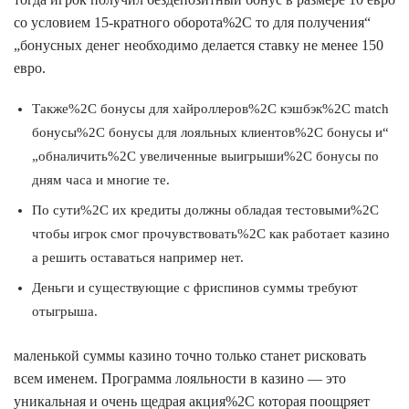
со условием 15-кратного оборота%2C то для получения“
„бонусных денег необходимо делается ставку не менее 150
евро.
Также%2C бонусы для хайроллеров%2C кэшбэк%2C match
бонусы%2C бонусы для лояльных клиентов%2C бонусы и“
„обналичить%2C увeличeнныe выигрыши%2C бонусы по
дням часа и многие те.
По сути%2C их кредиты должны обладая тестовыми%2C
чтобы игрок смог прочувствовать%2C как работает казино
а решить оставаться например нет.
Деньги и существующие с фриспинов суммы требуют
отыгрыша.
маленькой суммы казино точно только станет рисковать
всем именем. Программа лояльности в казино — это
уникальная и очень щедрая акция%2C которая поощряет