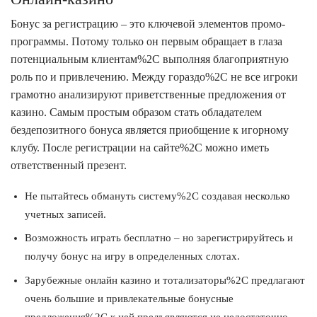
Бонус за регистрацию – это ключевой элементов промо-
программы. Потому только он первым обращает в глаза
потенциальным клиентам%2C выполняя благоприятную
роль по и привлечению. Между гораздо%2C не все игроки
грамотно анализируют приветственные предложения от
казино. Самым простым образом стать обладателем
бездепозитного бонуса является приобщение к игорному
клубу. После регистрации на сайте%2C можно иметь
ответственный презент.
Не пытайтесь обмануть систему%2C создавая несколько
учетных записей.
Возможность играть бесплатно – но зарегистрируйтесь и
получу бонус на игру в определенных слотах.
Зарубежные онлайн казино и тотализаторы%2C предлагают
очень большие и привлекательные бонусные
предложения%2C к ней предъявляются не недостаточно