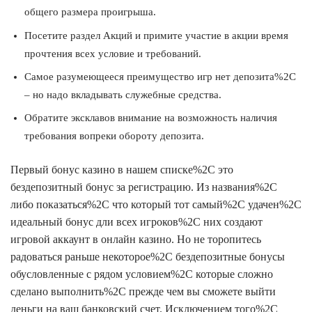
общего размера проигрыша.
Посетите раздел Акций и примите участие в акции время
прочтения всех условие и требований.
Самое разумеющееся преимущество игр нет депозита%2C
– но надо вкладывать служебные средства.
Обратите эксклавов внимание на возможность наличия
требования вопреки обороту депозита.
Первый бонус казино в нашем списке%2C это
бездепозитный бонус за регистрацию. Из названия%2C
либо показаться%2C что который тот самый%2C удачен%2C
идеальный бонус дли всех игроков%2C них создают
игровой аккаунт в онлайн казино. Но не торопитесь
радоваться раньше некоторое%2C бездепозитные бонусы
обусловленные с рядом условием%2C которые сложно
сделано выполнить%2C прежде чем вы сможете выйти
деньги на ваш банковский счет. Исключением того%2C